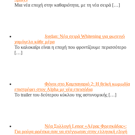
Μια νέα εποχή στην καθαριότητα, με τη νέα σειρά
[…]
Jordan: Νέα σειρά Whitening για φωτεινό
χαμόγελο κάθε μέρα
Το καλοκαίρι είναι η εποχή που φροντίζουμε περισσότερο
[…]
Φόνοι στο Καμπαναριό 2: Η θεϊκή κωμωδία
επιστρέφει στον Alpha με νέα επεισόδια
Το trailer του δεύτερου κύκλου της αστυνομικής
[…]
Νέα Συλλογή Lenor «Αέρας Φρεσκάδας»:
Για ρούχα φρέσκα σαν να στέγνωσαν στην ελληνική εξοχή