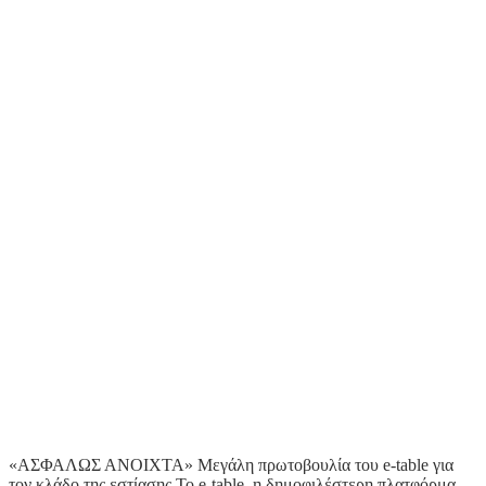
«ΑΣΦΑΛΩΣ ΑΝΟΙΧΤΑ» Μεγάλη πρωτοβουλία του e-table για
τον κλάδο της εστίασης Το e-table, η δημοφιλέστερη πλατφόρμα