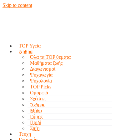
Skip to content
TOP Υγεία
Άρθρα
Όλα τα TOP θέματα
Μαθήματα ζωής
Διαγωνισμοί
Ψυχαγωγία
Ψυχολογία
TOP Picks
Ομορφιά
Σχέσεις
Άνδρας
Μόδα
Γάμος
Παιδί
Σπίτι
Τεύχη
Γνωριμία