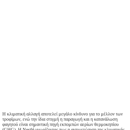
Η κλιματική αλλαγή αποτελεί μεγάλο κίνδυνο για το μέλλον των
τροφίμων, ενώ την ίδια στιγμή η παραγωγή και η κατανάλωση
φαγητού είναι σημαντική πηγή εκπομπών αερίων θερμοκηπίου
(GHG). H Nestlé γνωρίζοντας πως η αντιμετώπιση της κλιματικής