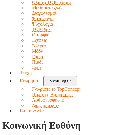
Όλα τα TOP θέματα
Μαθήματα ζωής
Διαγωνισμοί
Ψυχαγωγία
Ψυχολογία
TOP Picks
Ομορφιά
Σχέσεις
Άνδρας
Μόδα
Γάμος
Παιδί
Σπίτι
Τεύχη
Γνωριμία
Menu Toggle
Γνωρίστε το TopConcept
Πολιτική Απορρήτου
Αρθρογραφήστε
Διαφημιστείτε
Επικοινωνία
Κοινωνική Ευθύνη