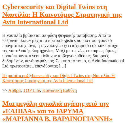
Cybersecurity και Digital Twins στη
Ναυτιλία: Η Καινοτόμος Στρατηγική της
Avin International Ltd
Η ναυτιλία βρίσκεται σε φάση ψηφιακής μετάβασης. Από τα
«έξυπνα πλοία» μέχρι τα δίκτυα logistics που λειτουργούν σε
πραγματικό χρόνο, η τεχνολογία έχει εισχωρήσει σε κάθε πτυχή
της ναυτιλιακής βιομηχανίας. Μαζί με τις νέες ευκαιρίες, όμως,
προκύπτουν και νέοι κίνδυνοι: κυβερνοεπιθέσεις, διαρροές
δεδομένων, κενά ασφαλείας. Σε αυτό το τοπίο, η Avin International
Ltd πρωτοστατεί, επενδύοντας […]
Περισσότερα
Cybersecurity και Digital Twins στη Ναυτιλία: Η
Καινοτόμος Στρατηγική της Avin International Ltd
>>
Aρθρα
,
TOP Life
,
Κοινωνική Ευθύνη
Μια μεγάλη αγκαλιά αγάπης από την
«ΕΛΠΙΔΑ» και το ΙΔΡΥΜΑ
«ΜΑΡΙΑΝΝΑ Β. ΒΑΡΔΙΝΟΓΙΑΝΝΗ»