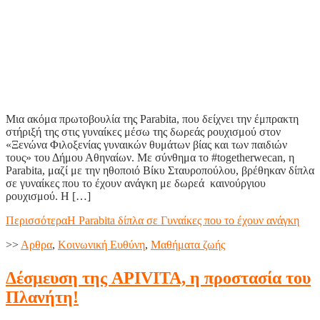
Μια ακόμα πρωτοβουλία της Parabita, που δείχνει την έμπρακτη
στήριξή της στις γυναίκες μέσω της δωρεάς ρουχισμού στον
«Ξενώνα Φιλοξενίας γυναικών θυμάτων βίας και των παιδιών
τους» του Δήμου Αθηναίων. Με σύνθημα το #togetherwecan, η
Parabita, μαζί με την ηθοποιό Βίκυ Σταυροπούλου, βρέθηκαν δίπλα
σε γυναίκες που το έχουν ανάγκη με δωρεά καινούργιου
ρουχισμού. Η […]
Περισσότερα
Η Parabita δίπλα σε Γυναίκες που το έχουν ανάγκη
>>
Aρθρα
,
Κοινωνική Ευθύνη
,
Μαθήματα ζωής
Δέσμευση της APIVITA, η προστασία του
Πλανήτη!