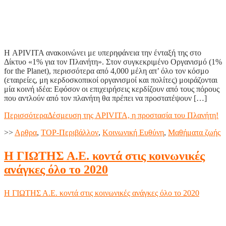
Η APIVITA ανακοινώνει με υπερηφάνεια την ένταξή της στο
Δίκτυο «1% για τον Πλανήτη». Στον συγκεκριμένο Οργανισμό (1%
for the Planet), περισσότερα από 4,000 μέλη απ’ όλο τον κόσμο
(εταιρείες, μη κερδοσκοπικοί οργανισμοί και πολίτες) μοιράζονται
μία κοινή ιδέα: Εφόσον οι επιχειρήσεις κερδίζουν από τους πόρους
που αντλούν από τον πλανήτη θα πρέπει να προστατέψουν […]
Περισσότερα
Δέσμευση της APIVITA, η προστασία του Πλανήτη!
>>
Aρθρα
,
TOP-Περιβάλλον
,
Κοινωνική Ευθύνη
,
Μαθήματα ζωής
Η ΓΙΩΤΗΣ Α.Ε. κοντά στις κοινωνικές
ανάγκες όλο το 2020
Η ΓΙΩΤΗΣ Α.Ε. κοντά στις κοινωνικές ανάγκες όλο το 2020