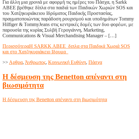
Για άλλη μια χρονιά με αφορμή τις ημέρες του Πάσχα, η Sarkk
ΑΒΕΕ βρέθηκε δίπλα στα παιδιά των Παιδικών Χωριών SOS και
του Χατζηκυριάκειου Ιδρύματος Παιδικής Προστασίας,
πραγματοποιώντας παράδοση ρουχισμού και υποδημάτων Tommy
Hilfiger & TommyJeans στις κεντρικές δομές των δυο φορέων, με
παρουσία της κυρίας Συλβή Γερογιάννη, Marketing,
Communications & Visual Merchandising Manager – […]
Περισσότερα
Η SARKK ABEE διπλα στα Παιδικά Χωριά SOS
και στο Χατζηκυριάκειο Ιδρυμα
>>
Aρθρα
,
Άνθρωπος
,
Κοινωνική Ευθύνη
,
Πάσχα
Η δέσμευση της Benetton απέναντι στη
βιωσιμότητα
Η δέσμευση της Benetton απέναντι στη βιωσιμότητα