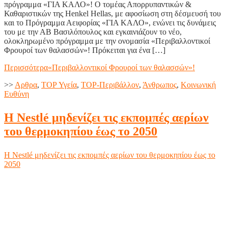
πρόγραμμα «ΓΙΑ ΚΑΛΟ»! Ο τομέας Απορρυπαντικών &
Καθαριστικών της Henkel Hellas, με αφοσίωση στη δέσμευσή του
και το Πρόγραμμα Αειφορίας «ΓΙΑ ΚΑΛΟ», ενώνει τις δυνάμεις
του με την ΑΒ Βασιλόπουλος και εγκαινιάζουν το νέο,
ολοκληρωμένο πρόγραμμα με την ονομασία «Περιβαλλοντικοί
Φρουροί των θαλασσών»! Πρόκειται για ένα […]
Περισσότερα
«Περιβαλλοντικοί Φρουροί των θαλασσών»!
>>
Aρθρα
,
TOP Υγεία
,
TOP-Περιβάλλον
,
Άνθρωπος
,
Κοινωνική
Ευθύνη
Η Nestlé μηδενίζει τις εκπομπές αερίων
του θερμοκηπίου έως το 2050
Η Nestlé μηδενίζει τις εκπομπές αερίων του θερμοκηπίου έως το
2050