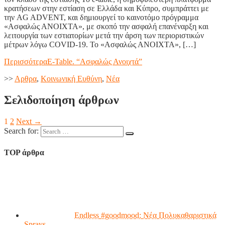
κρατήσεων στην εστίαση σε Ελλάδα και Κύπρο, συμπράττει με
την AG ADVENT, και δημιουργεί το καινοτόμο πρόγραμμα
«Ασφαλώς ΑΝΟΙΧΤΑ», με σκοπό την ασφαλή επανέναρξη και
λειτουργία των εστιατορίων μετά την άρση των περιοριστικών
μέτρων λόγω COVID-19. Το «Ασφαλώς ΑΝΟΙΧΤΑ», […]
Περισσότερα
E-Table. “Ασφαλώς Ανοιχτά”
>>
Aρθρα
,
Κοινωνική Ευθύνη
,
Νέα
Σελιδοποίηση άρθρων
1
2
Next →
Search for:
TOP άρθρα
Endless #goodmood: Νέα Πολυκαθαριστικά
Sprays