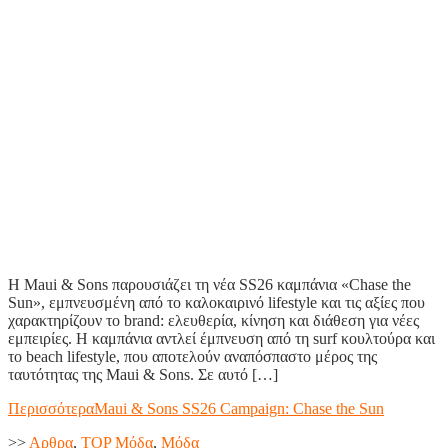
Η Maui & Sons παρουσιάζει τη νέα SS26 καμπάνια «Chase the
Sun», εμπνευσμένη από το καλοκαιρινό lifestyle και τις αξίες που
χαρακτηρίζουν το brand: ελευθερία, κίνηση και διάθεση για νέες
εμπειρίες. Η καμπάνια αντλεί έμπνευση από τη surf κουλτούρα και
το beach lifestyle, που αποτελούν αναπόσπαστο μέρος της
ταυτότητας της Maui & Sons. Σε αυτό […]
Περισσότερα
Maui & Sons SS26 Campaign: Chase the Sun
>>
Aρθρα
,
TOP Μόδα
,
Μόδα