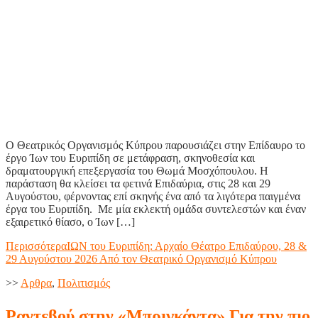
Ο Θεατρικός Οργανισμός Κύπρου παρουσιάζει στην Επίδαυρο το
έργο Ίων του Ευριπίδη σε μετάφραση, σκηνοθεσία και
δραματουργική επεξεργασία του Θωμά Μοσχόπουλου. Η
παράσταση θα κλείσει τα φετινά Επιδαύρια, στις 28 και 29
Αυγούστου, φέρνοντας επί σκηνής ένα από τα λιγότερα παιγμένα
έργα του Ευριπίδη. Με μία εκλεκτή ομάδα συντελεστών και έναν
εξαιρετικό θίασο, ο Ίων […]
Περισσότερα
ΙΩΝ του Ευριπίδη: Αρχαίο Θέατρο Επιδαύρου, 28 &
29 Αυγούστου 2026 Από τον Θεατρικό Οργανισμό Κύπρου
>>
Aρθρα
,
Πολιτισμός
Ραντεβού στην «Μπριγκάντα» Για την πιο