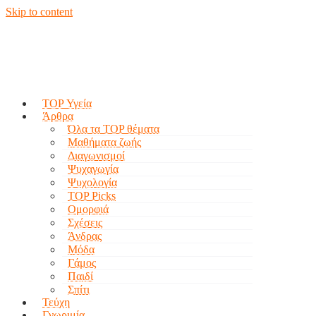
Skip to content
TOP Υγεία
Άρθρα
Όλα τα TOP θέματα
Μαθήματα ζωής
Διαγωνισμοί
Ψυχαγωγία
Ψυχολογία
TOP Picks
Ομορφιά
Σχέσεις
Άνδρας
Μόδα
Γάμος
Παιδί
Σπίτι
Τεύχη
Γνωριμία