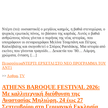
Ντέρτι (το): ουσιαστικό|| ο μεγάλος καημός, η βαθιά στενοχώρια, ο
ψυχικός ερωτικός πόνος, το βάσανο της καρδιάς. Αυτός ο βαθιά
ανθρώπινος πόνος γίνεται ο πυρήνας της νέας ιστορίας, που
υπογράφουν οι σεναριογράφοι Μελίνα Τσαμπάνη και Πέτρος
Καλκόβαλης και σκηνοθετεί ο Σπύρος Ρασιδάκης. Μια ιστορία από
εκείνες που γίνονται τραγούδι… Δεκαετία του ’80… Λάμψη,
χρώματα, ένταση, […]
Περισσότερα
ΝΤΕΡΤΙ: ΕΡΧΕΤΑΙ ΣΤΟ ΝΕΟ ΠΡΟΓΡΑΜΜΑ ΤΟΥ
ΑΝΤ1
>>
Aρθρα
,
TV
ATHENS BAROQUE FESTIVAL 2026:
Με καλλιτεχνική διεύθυνση της
Αναστασίας Μηλιώρη, 24 έως 27
Σεπτεµβρίου στη Γερµανική Εκκλησία