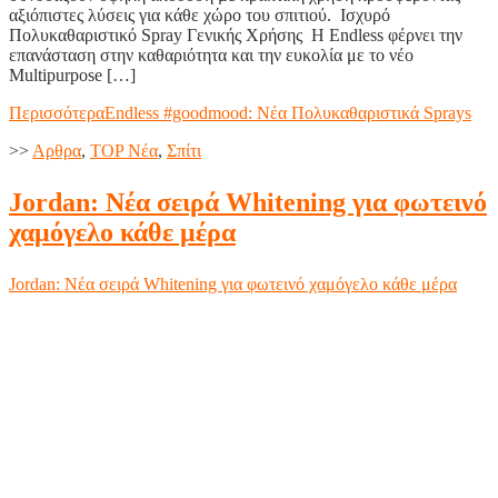
αξιόπιστες λύσεις για κάθε χώρο του σπιτιού. Ισχυρό
Πολυκαθαριστικό Spray Γενικής Χρήσης Η Endless φέρνει την
επανάσταση στην καθαριότητα και την ευκολία με το νέο
Multipurpose […]
Περισσότερα
Endless #goodmood: Νέα Πολυκαθαριστικά Sprays
>>
Aρθρα
,
TOP Nέα
,
Σπίτι
Jordan: Νέα σειρά Whitening για φωτεινό
χαμόγελο κάθε μέρα
Jordan: Νέα σειρά Whitening για φωτεινό χαμόγελο κάθε μέρα