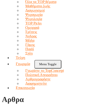
Όλα τα TOP θέματα
Μαθήματα ζωής
Διαγωνισμοί
Ψυχαγωγία
Ψυχολογία
TOP Picks
Ομορφιά
Σχέσεις
Άνδρας
Μόδα
Γάμος
Παιδί
Σπίτι
Τεύχη
Γνωριμία
Menu Toggle
Γνωρίστε το TopConcept
Πολιτική Απορρήτου
Αρθρογραφήστε
Διαφημιστείτε
Επικοινωνία
Aρθρα