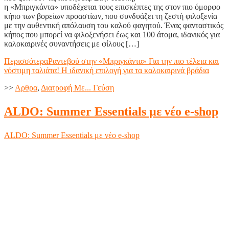
η «Μπριγκάντα» υποδέχεται τους επισκέπτες της στον πιο όμορφο
κήπο των βορείων προαστίων, που συνδυάζει τη ζεστή φιλοξενία
με την αυθεντική απόλαυση του καλού φαγητού. Ένας φανταστικός
κήπος που μπορεί να φιλοξενήσει έως και 100 άτομα, ιδανικός για
καλοκαιρινές συναντήσεις με φίλους […]
Περισσότερα
Ραντεβού στην «Μπριγκάντα» Για την πιο τέλεια και
νόστιμη ταλιάτα! Η ιδανική επιλογή για τα καλοκαιρινά βράδια
>>
Aρθρα
,
Διατροφή Με... Γεύση
ALDO: Summer Essentials με νέο e-shop
ALDO: Summer Essentials με νέο e-shop