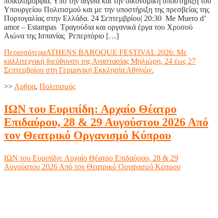
ποικιλοµορφία. Υπό την αιγίδα και την οικονοµική υποστήριξη του
Υπουργείου Πολιτισµού και µε την υποστήριξη της πρεσβείας της
Πορτογαλίας στην Ελλάδα. 24 Σεπτεµβρίου| 20:30 Me Muero d’
amor – Estampas Τραγούδια και οργανικά έργα του Χρυσού
Αιώνα της Ισπανίας Ρεπερτόριο […]
Περισσότερα
ATHENS BAROQUE FESTIVAL 2026: Με
καλλιτεχνική διεύθυνση της Αναστασίας Μηλιώρη, 24 έως 27
Σεπτεµβρίου στη Γερµανική Εκκλησία Αθηνών.
>>
Aρθρα
,
Πολιτισμός
ΙΩΝ του Ευριπίδη: Αρχαίο Θέατρο
Επιδαύρου, 28 & 29 Αυγούστου 2026 Από
τον Θεατρικό Οργανισμό Κύπρου
ΙΩΝ του Ευριπίδη: Αρχαίο Θέατρο Επιδαύρου, 28 & 29
Αυγούστου 2026 Από τον Θεατρικό Οργανισμό Κύπρου