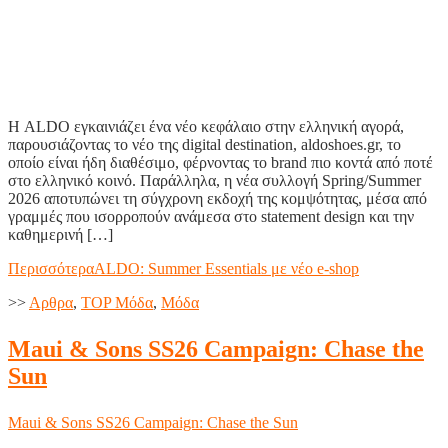
Η ALDO εγκαινιάζει ένα νέο κεφάλαιο στην ελληνική αγορά,
παρουσιάζοντας το νέο της digital destination, aldoshoes.gr, το
οποίο είναι ήδη διαθέσιμο, φέρνοντας το brand πιο κοντά από ποτέ
στο ελληνικό κοινό. Παράλληλα, η νέα συλλογή Spring/Summer
2026 αποτυπώνει τη σύγχρονη εκδοχή της κομψότητας, μέσα από
γραμμές που ισορροπούν ανάμεσα στο statement design και την
καθημερινή […]
Περισσότερα
ALDO: Summer Essentials με νέο e-shop
>>
Aρθρα
,
TOP Μόδα
,
Μόδα
Maui & Sons SS26 Campaign: Chase the
Sun
Maui & Sons SS26 Campaign: Chase the Sun