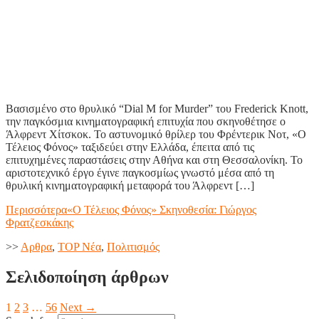
Βασισμένο στο θρυλικό “Dial M for Murder” του Frederick Knott,
την παγκόσμια κινηματογραφική επιτυχία που σκηνοθέτησε ο
Άλφρεντ Χίτσκοκ. Το αστυνομικό θρίλερ του Φρέντερικ Νοτ, «Ο
Τέλειος Φόνος» ταξιδεύει στην Ελλάδα, έπειτα από τις
επιτυχημένες παραστάσεις στην Αθήνα και στη Θεσσαλονίκη. Το
αριστοτεχνικό έργο έγινε παγκοσμίως γνωστό μέσα από τη
θρυλική κινηματογραφική μεταφορά του Άλφρεντ […]
Περισσότερα
«Ο Τέλειος Φόνος» Σκηνοθεσία: Γιώργος
Φρατζεσκάκης
>>
Aρθρα
,
TOP Nέα
,
Πολιτισμός
Σελιδοποίηση άρθρων
1
2
3
…
56
Next →