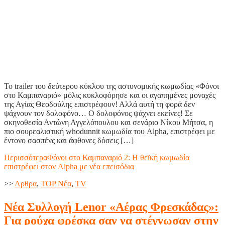
Το trailer του δεύτερου κύκλου της αστυνομικής κωμωδίας «Φόνοι
στο Καμπαναριό» μόλις κυκλοφόρησε και οι αγαπημένες μοναχές
της Αγίας Θεοδούλης επιστρέφουν! Αλλά αυτή τη φορά δεν
ψάχνουν τον δολοφόνο… Ο δολοφόνος ψάχνει εκείνες! Σε
σκηνοθεσία Αντώνη Αγγελόπουλου και σενάριο Νίκου Μήτσα, η
πιο σουρεαλιστική whodunnit κωμωδία του Alpha, επιστρέφει με
έντονο σασπένς και άφθονες δόσεις […]
Περισσότερα
Φόνοι στο Καμπαναριό 2: Η θεϊκή κωμωδία
επιστρέφει στον Alpha με νέα επεισόδια
>>
Aρθρα
,
TOP Nέα
,
TV
Νέα Συλλογή Lenor «Αέρας Φρεσκάδας»:
Για ρούχα φρέσκα σαν να στέγνωσαν στην