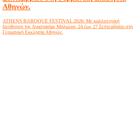
Αθηνών.
ATHENS BAROQUE FESTIVAL 2026: Με καλλιτεχνική
διεύθυνση της Αναστασίας Μηλιώρη, 24 έως 27 Σεπτεµβρίου στη
Γερµανική Εκκλησία Αθηνών.