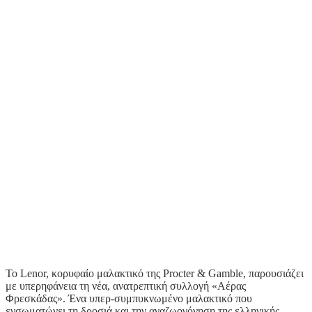
Το Lenor, κορυφαίο μαλακτικό της Procter & Gamble, παρουσιάζει
με υπερηφάνεια τη νέα, ανατρεπτική συλλογή «Αέρας
Φρεσκάδας». Ένα υπερ-συμπυκνωμένο μαλακτικό που
ενσωματώνει τη δροσιά και την αναζωογόνηση της ελληνικής