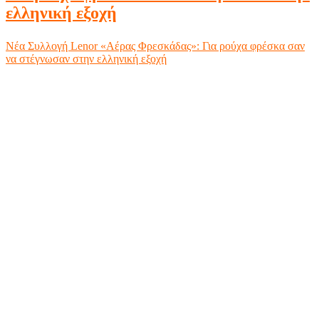
ελληνική εξοχή
Νέα Συλλογή Lenor «Αέρας Φρεσκάδας»: Για ρούχα φρέσκα σαν
να στέγνωσαν στην ελληνική εξοχή