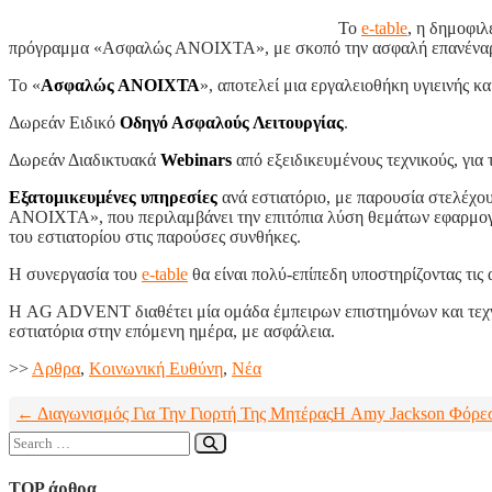
Το
e-table
, η δημοφι
πρόγραμμα «Ασφαλώς ΑΝΟΙΧΤΑ», με σκοπό την ασφαλή επανέναρξη
Το «
Ασφαλώς ΑΝΟΙΧΤΑ
», αποτελεί μια εργαλειοθήκη υγιεινής κα
Δωρεάν Ειδικό
Οδηγό Ασφαλούς Λειτουργίας
.
Δωρεάν Διαδικτυακά
Webinars
από εξειδικευμένους τεχνικούς, γι
Εξατομικευμένες υπηρεσίες
ανά εστιατόριο, με παρουσία στελέχο
ΑΝΟΙΧΤΑ», που περιλαμβάνει την επιτόπια λύση θεμάτων εφαρμογής
του εστιατορίου στις παρούσες συνθήκες.
Η συνεργασία του
e-table
θα είναι πολύ-επίπεδη υποστηρίζοντας τις
Η AG ADVENT διαθέτει μία ομάδα έμπειρων επιστημόνων και τεχνικώ
εστιατόρια στην επόμενη ημέρα, με ασφάλεια.
>>
Aρθρα
,
Κοινωνική Ευθύνη
,
Νέα
← Διαγωνισμός Για Την Γιορτή Της Μητέρας
Η Amy Jackson Φόρε
TOP άρθρα