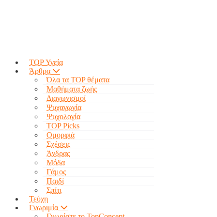
TOP Υγεία
Άρθρα
Όλα τα TOP θέματα
Μαθήματα ζωής
Διαγωνισμοί
Ψυχαγωγία
Ψυχολογία
TOP Picks
Ομορφιά
Σχέσεις
Άνδρας
Μόδα
Γάμος
Παιδί
Σπίτι
Τεύχη
Γνωριμία
Γνωρίστε το TopConcept