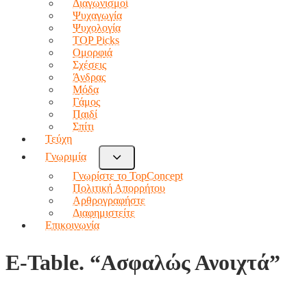
Διαγωνισμοί
Ψυχαγωγία
Ψυχολογία
TOP Picks
Ομορφιά
Σχέσεις
Άνδρας
Μόδα
Γάμος
Παιδί
Σπίτι
Τεύχη
Γνωριμία
Γνωρίστε το TopConcept
Πολιτική Απορρήτου
Αρθρογραφήστε
Διαφημιστείτε
Επικοινωνία
E-Table. “Ασφαλώς Ανοιχτά”