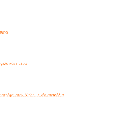
prays
όγελο κάθε μέρα
]
ιστρέφει στον Alpha με νέα επεισόδια