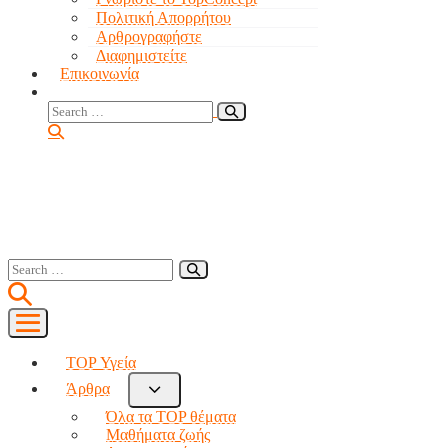
Πολιτική Απορρήτου
Αρθρογραφήστε
Διαφημιστείτε
Επικοινωνία
TOP Υγεία
Άρθρα
Όλα τα TOP θέματα
Μαθήματα ζωής