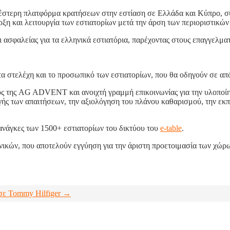
λέστερη πλατφόρμα κρατήσεων στην εστίαση σε Ελλάδα και Κύπρο, 
 και λειτουργία των εστιατορίων μετά την άρση των περιοριστικ
ι ασφαλείας για τα ελληνικά εστιατόρια, παρέχοντας στους επαγγελματ
α τα στελέχη και το προσωπικό των εστιατορίων, που θα οδηγούν σε α
υς της AG ADVENT και ανοιχτή γραμμή επικοινωνίας για την υλοποί
 των απαιτήσεων, την αξιολόγηση του πλάνου καθαρισμού, την εκπαί
 ανάγκες των 1500+ εστιατορίων του δικτύου του
e-table
.
ν, που αποτελούν εγγύηση για την άριστη προετοιμασία των χώρων εσ
σε Tommy Hilfiger →