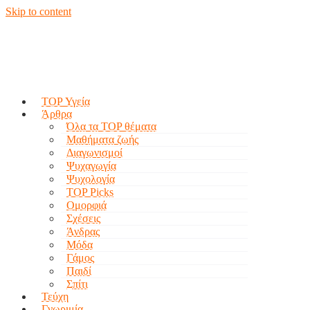
Skip to content
TOP Υγεία
Άρθρα
Όλα τα TOP θέματα
Μαθήματα ζωής
Διαγωνισμοί
Ψυχαγωγία
Ψυχολογία
TOP Picks
Ομορφιά
Σχέσεις
Άνδρας
Μόδα
Γάμος
Παιδί
Σπίτι
Τεύχη
Γνωριμία