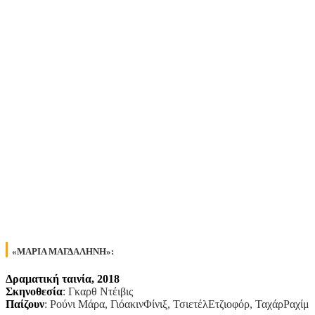
«ΜΑΡΙΑ ΜΑΓΔΑΛΗΝΗ»:
Δραματική ταινία, 2018
Σκηνοθεσία
: Γκαρθ Ντέιβις
Παίζουν
: Ρούνι Μάρα, ΓιόακινΦίνιξ, ΤσιετέλΕτζιοφόρ, ΤαχάρΡαχίμ