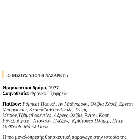
«Ο ΙΗΣΟΥΣ ΑΠΟ ΤΗ ΝΑΖΑΡΕΤ»:
Θρησκευτικό δράμα, 1977
Σκηνοθεσία
: Φράνκο Τζεφιρέλι
Παίζουν:
Ρόμπερτ Πάουελ, Αν Μπάνκροφτ, Ολίβια Χάσεϊ, Έρνεστ
Μποργκνάιν, ΚλαούντιαΚαρντινάλε, Τζέιμς
Μέισον,ΤζέιμςΦαρεντίνο, Λόρενς Ολίβιε, Άντονι Κουίν,
ΡόντΣτάιγκερ, Ντόναλντ Πλέζανς, Κρίστοφερ Πλάμερ, Πίτερ
Ουστίνοβ, Μάικλ Γιόρκ
Η πιο μεγαλοπρεπής θρησκευτική παραγωγή στην ιστορία της