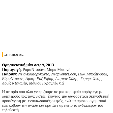
«H ΒΙΒΛΟΣ»:
Θρησκευτική μίνι σειρά, 2013
Παραγωγή
: ΡομαΝτουάνι, Μαρκ Μπερνέτ
Παίζουν:
ΝτιόγκοΜοργκαντο, ΝτάργουινΣοου, Πωλ Μπράιτγουελ,
ΡάμαΝτουάνι, Αμπερ Ροζ Ρίβαμ, Αντριαν Σίλερ, Γκρεγκ Χικς ,
Λουίζ Ντελαμέρ, Μάθιου Γκραιβιέλ κ.ά
Η ιστορία που όλοι γνωρίζουμε σε μια κορυφαία παράγωγη με
λαμπερούς πρωταγωνιστές, έχοντας μια διαφορετική σκηνοθετική
προσέγγιση με εντυπωσιακές σκηνές, ενώ τα αριστουργηματικά
εφέ κόβουν την ανάσα και κρατάνε αμείωτο το ενδιαφέρον του
τηλεθεατή.