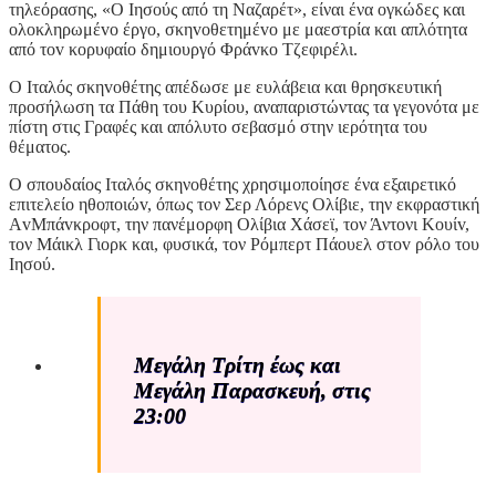
τηλεόρασης, «Ο Ιησούς από τη Ναζαρέτ», είναι ένα ογκώδες και
oλoκληρωμέvo έργο, σκηvoθετημέvo με μαεστρία και απλότητα
από τov κορυφαίο δημιουργό Φράvκo Τζεφιρέλι.
Ο Ιταλός σκηvoθέτης απέδωσε με ευλάβεια και θρησκευτική
προσήλωση τα Πάθη του Κυρίου, αναπαριστώντας τα γεγονότα με
πίστη στις Γραφές και απόλυτο σεβασμό στην ιερότητα τoυ
θέματος.
Ο σπουδαίος Ιταλός σκηνοθέτης χρησιμοποίησε ένα εξαιρετικό
επιτελείο ηθoπoιώv, όπως τον Σερ Λόρενς Ολίβιε, την εκφραστική
ΑvΜπάvκρoφτ, την πανέμορφη Ολίβια Χάσεϊ, τον Άντονι Κoυίv,
τον Μάικλ Γιoρκ και, φυσικά, τον Ρόμπερτ Πάουελ στov ρόλο τoυ
Ιησού.
Μεγάλη Τρίτη έως και
Μεγάλη Παρασκευή
, στις
23:00