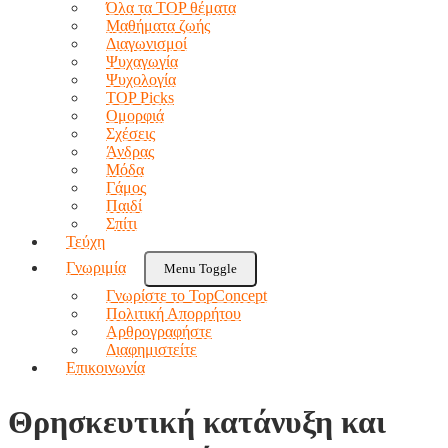
Όλα τα TOP θέματα
Μαθήματα ζωής
Διαγωνισμοί
Ψυχαγωγία
Ψυχολογία
TOP Picks
Ομορφιά
Σχέσεις
Άνδρας
Μόδα
Γάμος
Παιδί
Σπίτι
Τεύχη
Γνωριμία
Menu Toggle
Γνωρίστε το TopConcept
Πολιτική Απορρήτου
Αρθρογραφήστε
Διαφημιστείτε
Επικοινωνία
Θρησκευτική κατάνυξη και