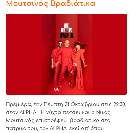
Μουτσινάς Βραδιάτικα
Πρεμιέρα, την Πέμπτη 31 Οκτωβρίου στις 22:30,
στον ALPHA Η νύχτα πέφτει και ο Νίκος
Μουτσινάς επιστρέφει… βραδιάτικα στο
πατρικό του, τον ALPHA, εκεί απ’ όπου