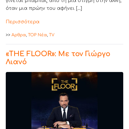
γίνεται μπαμπάς από τη μια στιγμή στην άλλη,
όταν μια πρώην του αφήνει […]
Περισσότερα
>>
Aρθρα
,
TOP Nέα
,
TV
«THE FLOOR»: Με τον Γιώργο
Λιανό