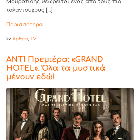
Μουρατίδης θεωρείται ένας από τους πιο
ταλαντούχους […]
Περισσότερα
>>
Aρθρα
,
TV
ANT1 Πρεμιέρα: «GRAND
HOTEL». Όλα τα μυστικά
μένουν εδώ!