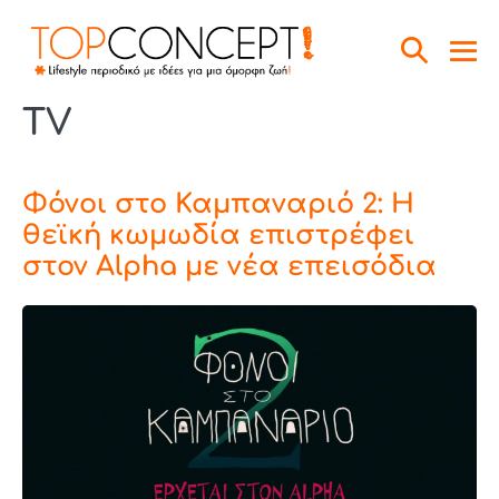
TV
Φόνοι στο Καμπαναριό 2: Η
θεϊκή κωμωδία επιστρέφει
στον Alpha με νέα επεισόδια