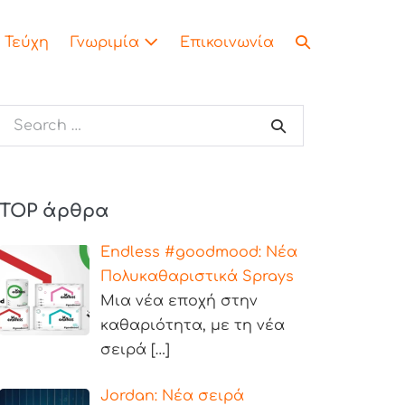
Τεύχη
Γνωριμία
Επικοινωνία
TOP άρθρα
Endless #goodmood: Νέα
Πολυκαθαριστικά Sprays
Μια νέα εποχή στην
καθαριότητα, με τη νέα
σειρά
[…]
Jordan: Νέα σειρά