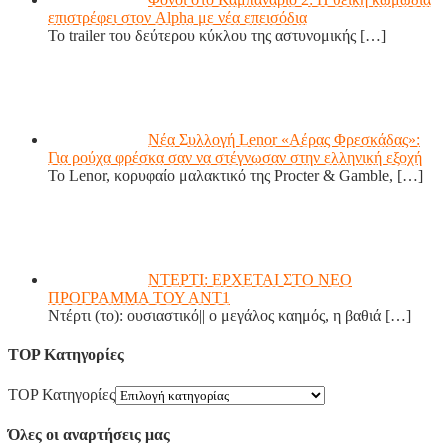
επιστρέφει στον Alpha με νέα επεισόδια
Το trailer του δεύτερου κύκλου της αστυνομικής
[…]
Νέα Συλλογή Lenor «Αέρας Φρεσκάδας»:
Για ρούχα φρέσκα σαν να στέγνωσαν στην ελληνική εξοχή
Το Lenor, κορυφαίο μαλακτικό της Procter & Gamble,
[…]
ΝΤΕΡΤΙ: ΕΡΧΕΤΑΙ ΣΤΟ ΝΕΟ
ΠΡΟΓΡΑΜΜΑ ΤΟΥ ΑΝΤ1
Ντέρτι (το): ουσιαστικό|| ο μεγάλος καημός, η βαθιά
[…]
TOP Κατηγορίες
TOP Κατηγορίες
Όλες οι αναρτήσεις μας