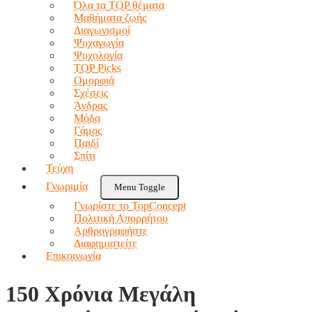
Όλα τα TOP θέματα
Μαθήματα ζωής
Διαγωνισμοί
Ψυχαγωγία
Ψυχολογία
TOP Picks
Ομορφιά
Σχέσεις
Άνδρας
Μόδα
Γάμος
Παιδί
Σπίτι
Τεύχη
Γνωριμία
Menu Toggle
Γνωρίστε το TopConcept
Πολιτική Απορρήτου
Αρθρογραφήστε
Διαφημιστείτε
Επικοινωνία
150 Χρόνια Μεγάλη