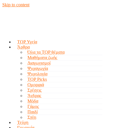
Skip to content
TOP Υγεία
Άρθρα
Όλα τα TOP θέματα
Μαθήματα ζωής
Διαγωνισμοί
Ψυχαγωγία
Ψυχολογία
TOP Picks
Ομορφιά
Σχέσεις
Άνδρας
Μόδα
Γάμος
Παιδί
Σπίτι
Τεύχη
Γνωριμία