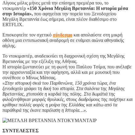
Λίγους μόλις μήνες μετά την επίσημη πρεμιέρα του, το
ντοκιμαντέρ
«150 Χρόνια Μεγάλη Βρεταννία: Η ιστορία μέσα
στην Ιστορία»,
που αφηγείται την πορεία του Ξενοδοχείου
Μεγάλη Βρεταννία έως σήμερα, είναι πλέον διαθέσιμο στο
ERTFLIX.
Επισκεφτείτε τον σχετικό
σύνδεσμο
και απολαύστε στη μικρή
οθόνη μια εντυπωσιακή αναδρομή σε ενάμισι αιώνα αθηναϊκής
αίγλης.
Το ντοκιμαντέρ, αναδεικνύει τη διαχρονική σχέση της Μεγάλης
Βρεταννίας με την εξέλιξη της Αθήνας.
Η ιστορία ζωντανεύει με τη φωνή του Παύλου Τσίμα, που ανέλαβε
την αρχισυνταξία και την αφήγηση, αλλά και με μουσική που
συνέθεσε ο Μίνως Μάτσας.
«Στην ιστορική σκιά του Παρθενώνα, 150 χρόνια τώρα, ένα
ξενοδοχείο γράφει τη δική του ιστορία. Στα σαλόνια της Μεγάλης
Βρεταννίας, χτυπούσε η καρδιά της πόλης. Στα δωμάτιά της
φιλοξενήθηκαν μορφές θρυλικές, στους διαδρόμους της παίχτηκε και
κρίθηκε πολλές φορές η μοίρα της Ελλάδας και κάτω από τα
παράθυρά της έκανε παρέλαση η Ιστορία…».
ΣΥΝΤΕΛΕΣΤΕΣ