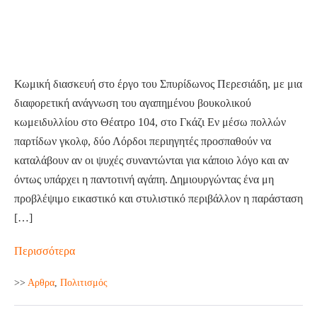
Σπυρίδωνος
Περεσιάδη,
στο
Θέατρο
Κωμική διασκευή στο έργο του Σπυρίδωνος Περεσιάδη, με μια
104,
διαφορετική ανάγνωση του αγαπημένου βουκολικού
στο
κωμειδυλλίου στο Θέατρο 104, στο Γκάζι Εν μέσω πολλών
Γκάζι
παρτίδων γκολφ, δύο Λόρδοι περιηγητές προσπαθούν να
καταλάβουν αν οι ψυχές συναντώνται για κάποιο λόγο και αν
όντως υπάρχει η παντοτινή αγάπη. Δημιουργώντας ένα μη
προβλέψιμο εικαστικό και στυλιστικό περιβάλλον η παράσταση
[…]
Golfώ:
Περισσότερα
η
>>
Aρθρα
,
Πολιτισμός
κωμική
διασκευή