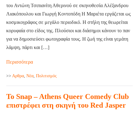
του Αντώνη Τσιπιανίτη Αθερινού σε σκηνοθεσία Αλέξανδρου
Λιακόπουλου και Γιωργή Κοντοπόδη Η Μαριέτα εργάζεται ως
κοσμικογράφος σε μεγάλο περιοδικό. Η στήλη της θεωρείται
κορυφαία στο είδος της. Πλούσιοι και διάσημοι κάνουν το παν
για να δημοσιεύσει φωτογραφία τους. Η ζωή της είναι γεμάτη
λάμψη, πάρτι και […]
ΑΠΟΛΥΜΕΝΗ
Περισσότερα
του
>>
Aρθρα
,
Νέα
,
Πολιτισμός
Αντώνη
Τσιπιανίτη
Το Snap – Athens Queer Comedy Club
Αθερινού
με
επιστρέφει στη σκηνή του Red Jasper
τη
Το
Βάσω
Snap
Γουλιελμάκη
–