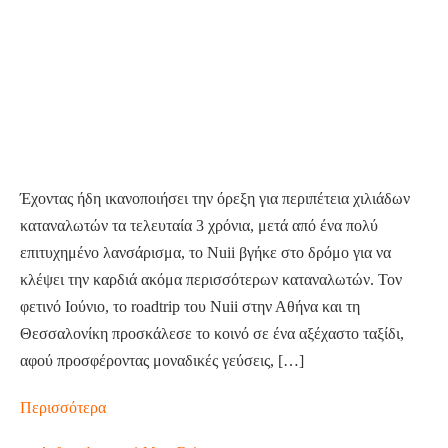
road
trip
σε
Αθήνα
και
Θεσσαλονίκη
για
το
Έχοντας ήδη ικανοποιήσει την όρεξη για περιπέτεια χιλιάδων
Καλοκαίρι
καταναλωτών τα τελευταία 3 χρόνια, μετά από ένα πολύ
2024
επιτυχημένο λανσάρισμα, το Νuii βγήκε στο δρόμο για να
κλέψει την καρδιά ακόμα περισσότερων καταναλωτών. Τον
φετινό Ιούνιο, το roadtrip του Nuii στην Αθήνα και τη
Θεσσαλονίκη προσκάλεσε το κοινό σε ένα αξέχαστο ταξίδι,
αφού προσφέροντας μοναδικές γεύσεις, […]
Nuii
Περισσότερα
On