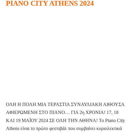
PIANO CITY ATHENS 2024
GREEK
FINE
PIANO
FOOD
CITY
EXHIBITION
ATHENS
2024
ΟΛΗ Η ΠΟΛΗ ΜΙΑ ΤΕΡΑΣΤΙΑ ΣΥΝΑΥΛΙΑΚΗ ΑΙΘΟΥΣΑ
ΑΦΙΕΡΩΜΕΝΗ ΣΤΟ ΠΙΑΝΟ… ΓΙΑ 2η ΧΡΟΝΙΑ! 17, 18
ΚΑΙ 19 ΜΑΪΟΥ 2024 ΣΕ ΟΛΗ ΤΗΝ ΑΘΗΝΑ! Το Piano City
Athens είναι το πρώτο φεστιβάλ που συμβαίνει κυριολεκτικά