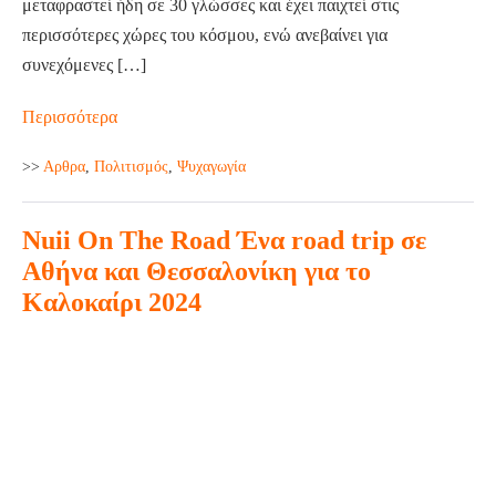
μεταφραστεί ήδη σε 30 γλώσσες και έχει παιχτεί στις
περισσότερες χώρες του κόσμου, ενώ ανεβαίνει για
συνεχόμενες […]
Καλοκαιρινό
Περισσότερα
Θέατρο
>>
Aρθρα
,
Πολιτισμός
,
Ψυχαγωγία
ΑΘΗΝΑ:
ΟΛΑ…
Nuii On The Road Ένα road trip σε
ΛΑΘΟΣ!
Αθήνα και Θεσσαλονίκη για το
Καλοκαίρι 2024
Nuii
On
The
Road
Ένα