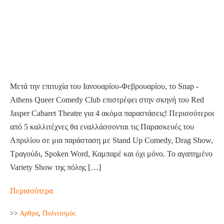
Athens
Queer
Comedy
Club
επιστρέφει
στη
Μετά την επιτυχία του Ιανουαρίου-Φεβρουαρίου, το Snap -
σκηνή
Athens Queer Comedy Club επιστρέφει στην σκηνή του Red
του
Jasper Cabaret Theatre για 4 ακόμα παραστάσεις! Περισσότεροι
Red
από 5 καλλιτέχνες θα εναλλάσσονται τις Παρασκευές του
Jasper
Απριλίου σε μια παράσταση με Stand Up Comedy, Drag Show,
Τραγούδι, Spoken Word, Καμπαρέ και όχι μόνο. Το αγαπημένο
Variety Show της πόλης […]
Το
Περισσότερα
Snap
>>
Aρθρα
,
Πολιτισμός
–