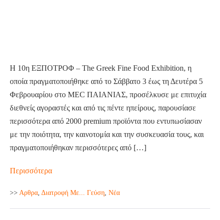
FINE
FOOD
EXHIBITION
Η 10η ΕΞΠΟΤΡΟΦ – The Greek Fine Food Exhibition, η
οποία πραγματοποιήθηκε από το Σάββατο 3 έως τη Δευτέρα 5
Φεβρουαρίου στο MEC ΠΑΙΑΝΙΑΣ, προσέλκυσε με επιτυχία
διεθνείς αγοραστές και από τις πέντε ηπείρους, παρουσίασε
περισσότερα από 2000 premium προϊόντα που εντυπωσίασαν
με την ποιότητα, την καινοτομία και την συσκευασία τους, και
πραγματοποιήθηκαν περισσότερες από […]
10η
Περισσότερα
ΕΞΠΟΤΡΟΦ
>>
Aρθρα
,
Διατροφή Με... Γεύση
,
Νέα
–
THE