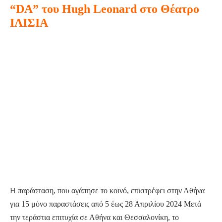
“DA” του Hugh Leonard στο Θέατρο
στο
έργο
ΙΛΙΣΙΑ
του
“DA”
Σπυρίδωνος
του
Περεσιάδη,
Hugh
στο
Leonard
Θέατρο
στο
104,
Θέατρο
στο
ΙΛΙΣΙΑ
Γκάζι
Η παράσταση, που αγάπησε το κοινό, επιστρέφει στην Αθήνα
για 15 μόνο παραστάσεις από 5 έως 28 Απριλίου 2024 Μετά
την τεράστια επιτυχία σε Αθήνα και Θεσσαλονίκη, το