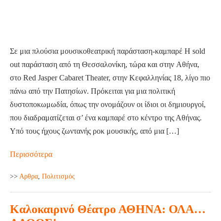
ΜΠΑΝΓΚΟ
Σε μια πλούσια μουσικοθεατρική παράσταση-καμπαρέ Η sold
out παράσταση από τη Θεσσαλονίκη, τώρα και στην Αθήνα,
στο Red Jasper Cabaret Theater, στην Κεφαλληνίας 18, λίγο πιο
πάνω από την Πατησίων. Πρόκειται για μια πολιτική
δυστοποκωμωδία, όπως την ονομάζουν οι ίδιοι οι δημιουργοί,
που διαδραματίζεται σ’ ένα καμπαρέ στο κέντρο της Αθήνας.
Υπό τους ήχους ζωντανής ροκ μουσικής, από μια […]
Ομπρέλα
Περισσότερα
να
>>
Aρθρα
,
Πολιτισμός
πάρεις:
Ο
Καλοκαιρινό Θέατρο ΑΘΗΝΑ: ΟΛΑ…
ΚΥΡΙΟΣ
ΚΑΙ