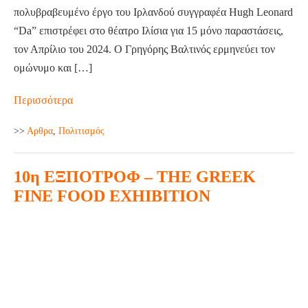
πολυβραβευμένο έργο του Ιρλανδού συγγραφέα Hugh Leonard
“Da” επιστρέφει στο θέατρο Ιλίσια για 15 μόνο παραστάσεις,
τον Απρίλιο του 2024. Ο Γρηγόρης Βαλτινός ερμηνεύει τον
ομώνυμο και […]
“DA”
Περισσότερα
του
>>
Aρθρα
,
Πολιτισμός
Hugh
Leonard
10η ΕΞΠΟΤΡΟΦ – THE GREEK
στο
Θέατρο
FINE FOOD EXHIBITION
ΙΛΙΣΙΑ
10η
ΕΞΠΟΤΡΟΦ
–
THE
GREEK