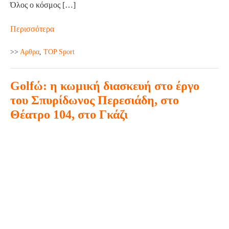
Όλος ο κόσμος […]
Athens
Περισσότερα
Bike
>>
Aρθρα
,
TOP Sport
Festival
2024
Golfώ: η κωμική διασκευή στο έργο
powered
by
του Σπυρίδωνος Περεσιάδη, στο
ΔΕΗ
Θέατρο 104, στο Γκάζι
Golfώ:
η
κωμική
διασκευή
στο
έργο
του