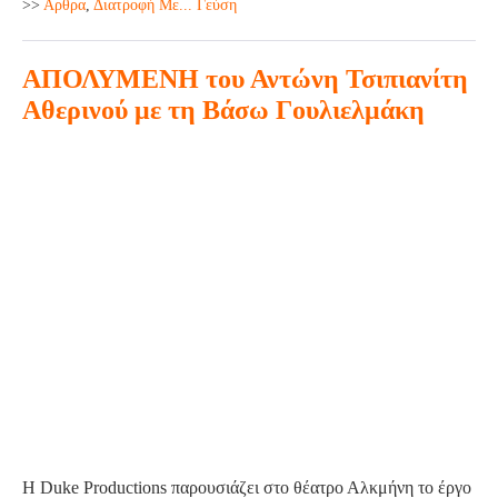
>>
Aρθρα
,
Διατροφή Με... Γεύση
The
Road
ΑΠΟΛΥΜΕΝΗ του Αντώνη Τσιπιανίτη
Ένα
road
Αθερινού με τη Βάσω Γουλιελμάκη
trip
ΑΠΟΛΥΜΕΝΗ
σε
του
Αθήνα
Αντώνη
και
Τσιπιανίτη
Θεσσαλονίκη
Αθερινού
για
με
το
τη
Καλοκαίρι
Βάσω
2024
Γουλιελμάκη
Η Duke Productions παρουσιάζει στο θέατρο Αλκμήνη το έργο