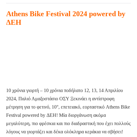
Athens
Athens Bike Festival 2024 powered by
Queer
Comedy
ΔΕΗ
Club
Athens
επιστρέφει
Bike
στη
Festival
σκηνή
2024
του
powered
Red
by
Jasper
ΔΕΗ
10 χρόνια γιορτή – 10 χρόνια ποδήλατο 12, 13, 14 Απριλίου
2024, Παλιό Αμαξοστάσιο ΟΣΥ Ξεκινάει η αντίστροφη
μέτρηση για το φετινό, 10°, επετειακό, εορταστικό Athens Bike
Festival powered by ΔΕΗ! Μία διοργάνωση ακόμα
μεγαλύτερη, πιο φρέσκια και πιο διαδραστική που έχει πολλούς
λόγους να γιορτάζει και δέκα ολόκληρα κεράκια να σβήσει!