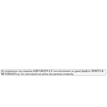
Οι εκπρόσωποι της εταιρείας ΑΗΒ GROUP A.E που απέσπασαν το χρυσό βραβείο SPIRITS &
BEVERAGES με τον απονεμητή και μέλος της κριτικής επιτροπής