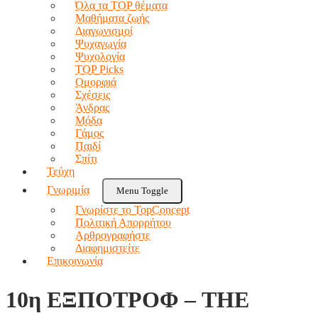
Όλα τα TOP θέματα
Μαθήματα ζωής
Διαγωνισμοί
Ψυχαγωγία
Ψυχολογία
TOP Picks
Ομορφιά
Σχέσεις
Άνδρας
Μόδα
Γάμος
Παιδί
Σπίτι
Τεύχη
Γνωριμία
Menu Toggle
Γνωρίστε το TopConcept
Πολιτική Απορρήτου
Αρθρογραφήστε
Διαφημιστείτε
Επικοινωνία
10η ΕΞΠΟΤΡΟΦ – THE