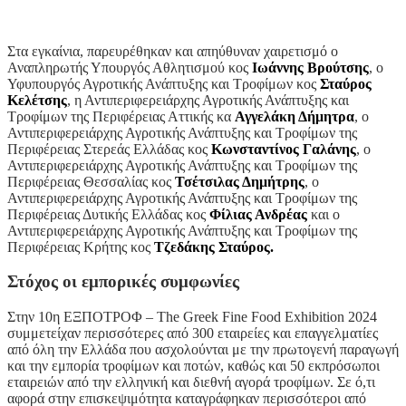
Στα εγκαίνια, παρευρέθηκαν και απηύθυναν χαιρετισμό ο
Αναπληρωτής Υπουργός Αθλητισμού κος
Ιωάννης Βρούτσης
, ο
Υφυπουργός Αγροτικής Ανάπτυξης και Τροφίμων κος
Σταύρος
Κελέτσης
, η Αντιπεριφερειάρχης Αγροτικής Ανάπτυξης και
Τροφίμων της Περιφέρειας Αττικής κα
Αγγελάκη Δήμητρα
, ο
Αντιπεριφερειάρχης Αγροτικής Ανάπτυξης και Τροφίμων της
Περιφέρειας Στερεάς Ελλάδας κος
Κωνσταντίνος Γαλάνης
, ο
Αντιπεριφερειάρχης Αγροτικής Ανάπτυξης και Τροφίμων της
Περιφέρειας Θεσσαλίας κος
Τσέτσιλας Δημήτρης
, ο
Αντιπεριφερειάρχης Αγροτικής Ανάπτυξης και Τροφίμων της
Περιφέρειας Δυτικής Ελλάδας κος
Φίλιας Ανδρέας
και ο
Αντιπεριφερειάρχης Αγροτικής Ανάπτυξης και Τροφίμων της
Περιφέρειας Κρήτης κος
Τζεδάκης Σταύρος.
Στόχος οι εμπορικές συμφωνίες
Στην 10η ΕΞΠΟΤΡΟΦ – The Greek Fine Food Exhibition 2024
συμμετείχαν περισσότερες από 300 εταιρείες και επαγγελματίες
από όλη την Ελλάδα που ασχολούνται με την πρωτογενή παραγωγή
και την εμπορία τροφίμων και ποτών, καθώς και 50 εκπρόσωποι
εταιρειών από την ελληνική και διεθνή αγορά τροφίμων. Σε ό,τι
αφορά στην επισκεψιμότητα καταγράφηκαν περισσότεροι από