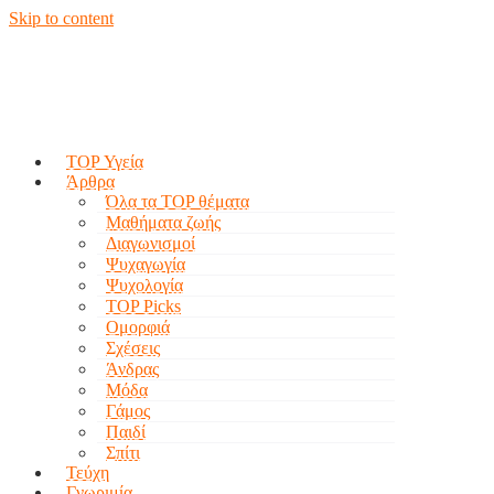
Skip to content
TOP Υγεία
Άρθρα
Όλα τα TOP θέματα
Μαθήματα ζωής
Διαγωνισμοί
Ψυχαγωγία
Ψυχολογία
TOP Picks
Ομορφιά
Σχέσεις
Άνδρας
Μόδα
Γάμος
Παιδί
Σπίτι
Τεύχη
Γνωριμία