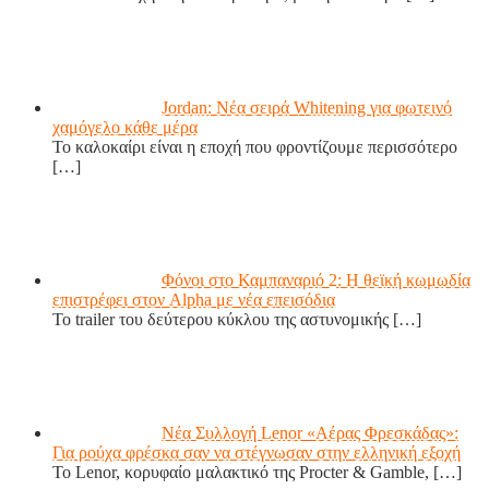
Jordan: Νέα σειρά Whitening για φωτεινό
χαμόγελο κάθε μέρα
Το καλοκαίρι είναι η εποχή που φροντίζουμε περισσότερο
[…]
Φόνοι στο Καμπαναριό 2: Η θεϊκή κωμωδία
επιστρέφει στον Alpha με νέα επεισόδια
Το trailer του δεύτερου κύκλου της αστυνομικής
[…]
Νέα Συλλογή Lenor «Αέρας Φρεσκάδας»:
Για ρούχα φρέσκα σαν να στέγνωσαν στην ελληνική εξοχή
Το Lenor, κορυφαίο μαλακτικό της Procter & Gamble,
[…]