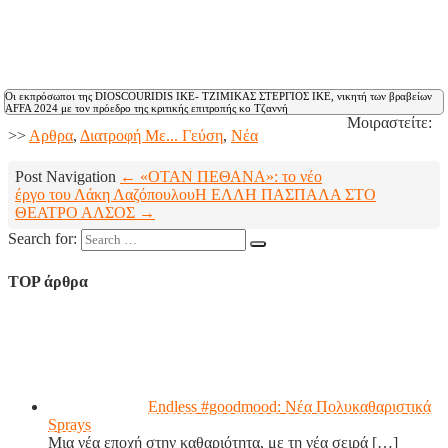
Οι εκπρόσωποι της DIOSCOURIDIS ΙΚΕ- ΤΖΙΜΙΚΑΣ ΣΤΕΡΓΙΟΣ ΙΚΕ, νικητή των βραβείων
AFFA 2024 με τον πρόεδρο της κριτικής επιτροπής κο Τζαννή
Μοιραστείτε:
>>
Aρθρα
,
Διατροφή Με... Γεύση
,
Νέα
Post Navigation
← «ΟΤΑΝ ΠΕΘΑΝΑ»: το νέο
έργο του Λάκη Λαζόπουλου
Η EΛΛΗ ΠΑΣΠΑΛΑ ΣΤΟ
ΘΕΑΤΡΟ ΑΛΣΟΣ →
Search for:
TOP άρθρα
Endless #goodmood: Νέα Πολυκαθαριστικά
Sprays
Μια νέα εποχή στην καθαριότητα, με τη νέα σειρά
[…]