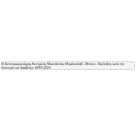
Ο Αντιπεριφερειάρχης Κεντρικής Μακεδονίας Μπράνισλαβ «Μπάνε» Πρέλεβιτς κατά την
απονομή των βραβείων AFFA 2024