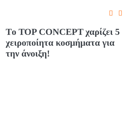
Skip
to
Search
Me
content
Toggle
To
Tο TOP CONCEPT χαρίζει 5
χειροποίητα κοσμήματα για
την άνοιξη!