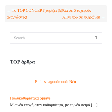
Post
← Tο TOP CONCEPT χαρίζει βιβλία σε 6 τυχερούς
Navigation
αναγνώστες!
ATM που σε πληρώνει! →
Search
for:
TOP άρθρα
Endless #goodmood: Νέα
Πολυκαθαριστικά Sprays
Μια νέα εποχή στην καθαριότητα, με τη νέα σειρά
[…]