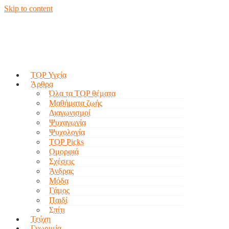
Skip to content
TOP Υγεία
Άρθρα
Όλα τα TOP θέματα
Μαθήματα ζωής
Διαγωνισμοί
Ψυχαγωγία
Ψυχολογία
TOP Picks
Ομορφιά
Σχέσεις
Άνδρας
Μόδα
Γάμος
Παιδί
Σπίτι
Τεύχη
Γνωριμία