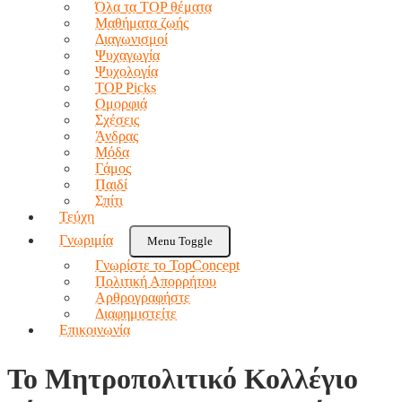
Όλα τα TOP θέματα
Μαθήματα ζωής
Διαγωνισμοί
Ψυχαγωγία
Ψυχολογία
TOP Picks
Ομορφιά
Σχέσεις
Άνδρας
Μόδα
Γάμος
Παιδί
Σπίτι
Τεύχη
Γνωριμία
Menu Toggle
Γνωρίστε το TopConcept
Πολιτική Απορρήτου
Αρθρογραφήστε
Διαφημιστείτε
Επικοινωνία
Το Μητροπολιτικό Κολλέγιο