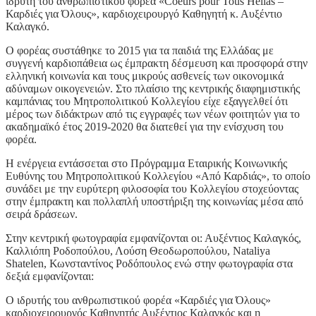
ιδρυτή του ανθρωπιστικού φορέα «Coeurs pour Tous Hellas –
Καρδιές για Όλους», καρδιοχειρουργό Καθηγητή κ. Αυξέντιο
Καλαγκό.
Ο φορέας συστάθηκε το 2015 για τα παιδιά της Ελλάδας με
συγγενή καρδιοπάθεια ως έμπρακτη δέσμευση και προσφορά στην
ελληνική κοινωνία και τους μικρούς ασθενείς των οικονομικά
αδύναμων οικογενειών. Στο πλαίσιο της κεντρικής διαφημιστικής
καμπάνιας του Μητροπολιτικού Κολλεγίου είχε εξαγγελθεί ότι
μέρος των διδάκτρων από τις εγγραφές των νέων φοιτητών για το
ακαδημαϊκό έτος 2019-2020 θα διατεθεί για την ενίσχυση του
φορέα.
Η ενέργεια εντάσσεται στο Πρόγραμμα Εταιρικής Κοινωνικής
Ευθύνης του Μητροπολιτικού Κολλεγίου «Από Καρδιάς», το οποίο
συνάδει με την ευρύτερη φιλοσοφία του Κολλεγίου στοχεύοντας
στην έμπρακτη και πολλαπλή υποστήριξη της κοινωνίας μέσα από
σειρά δράσεων.
Στην κεντρική φωτογραφία εμφανίζονται οι: Αυξέντιος Καλαγκός,
Καλλιόπη Ροδοπούλου, Λούση Θεοδωροπούλου, Nataliya
Shatelen, Κωνσταντίνος Ροδόπουλος
ενώ στην φωτογραφία στα
δεξιά εμφανίζονται:
Ο ιδρυτής του ανθρωπιστικού φορέα «Καρδιές για Όλους»
καρδιοχειρουργός Καθηγητής Αυξέντιος Καλαγκός και η