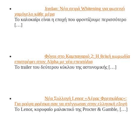
Jordan: Νέα σειρά Whitening για φωτεινό
χαμόγελο κάθε μέρα
Το καλοκαίρι είναι η εποχή που φροντίζουμε περισσότερο
[…]
Φόνοι στο Καμπαναριό 2: Η θεϊκή κωμωδία
επιστρέφει στον Alpha με νέα επεισόδια
Το trailer του δεύτερου κύκλου της αστυνομικής
[…]
Νέα Συλλογή Lenor «Αέρας Φρεσκάδας»:
Για ρούχα φρέσκα σαν να στέγνωσαν στην ελληνική εξοχή
Το Lenor, κορυφαίο μαλακτικό της Procter & Gamble,
[…]