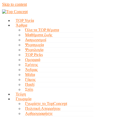
Skip to content
TOP Υγεία
Άρθρα
Όλα τα TOP θέματα
Μαθήματα ζωής
Διαγωνισμοί
Ψυχαγωγία
Ψυχολογία
TOP Picks
Ομορφιά
Σχέσεις
Άνδρας
Μόδα
Γάμος
Παιδί
Σπίτι
Τεύχη
Γνωριμία
Γνωρίστε το TopConcept
Πολιτική Απορρήτου
Αρθρογραφήστε