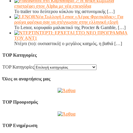
Φόνοι στο Καμπαναριό 2: Η θεϊκή κωμωδία
επιστρέφει στον Alpha με νέα επεισόδια
Το trailer του δεύτερου κύκλου της αστυνομικής
[…]
Νέα Συλλογή Lenor «Αέρας Φρεσκάδας»: Για
ρούχα φρέσκα σαν να στέγνωσαν στην ελληνική εξοχή
Το Lenor, κορυφαίο μαλακτικό της Procter & Gamble,
[…]
ΝΤΕΡΤΙ: ΕΡΧΕΤΑΙ ΣΤΟ ΝΕΟ ΠΡΟΓΡΑΜΜΑ
ΤΟΥ ΑΝΤ1
Ντέρτι (το): ουσιαστικό|| ο μεγάλος καημός, η βαθιά
[…]
TOP Κατηγορίες
TOP Κατηγορίες
Όλες οι αναρτήσεις μας
TOP Προορισμός
TOP Ενημέρωση