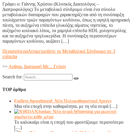
Γράφει ο: Γιάννης Χρύσου (Κλινικός Διαιτολόγος –
Διατροφολόγος) Το μεταβολικό σύνδρομο είναι ένα σύνολο
μεταβολικών διαταραχών που χαρακτηρίζεται από τη συνύπαρξη
τουλάχιστον τριών παραγόντων κινδύνου, όπως η υψηλή αρτηριακή
πίεση, τα αυξημένα επίπεδα γλυκόζης αίματος νηστείας, το
αυξημένο κοιλιακό λίπος, τα χαμηλά επίπεδα HDL χοληστερόλης
και τα αυξημένα τριγλυκερίδια. Η συνύπαρξη περισσοτέρων
παραγόντων κινδύνου, αυξάνει […]
Περισσότερα
Αντιμετωπίστε το Μεταβολικό Σύνδρομο σε 3
επίπεδα
>>
Aρθρα
,
Διατροφή Με... Γεύση
Search for:
TOP άρθρα
Endless #goodmood: Νέα Πολυκαθαριστικά Sprays
Μια νέα εποχή στην καθαριότητα, με τη νέα σειρά
[…]
Jordan: Νέα σειρά Whitening για φωτεινό
χαμόγελο κάθε μέρα
Το καλοκαίρι είναι η εποχή που φροντίζουμε περισσότερο
[…]