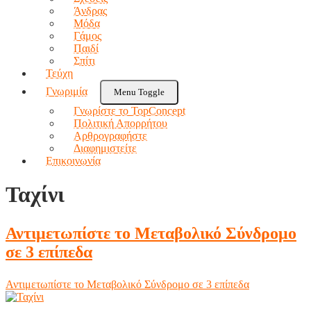
Άνδρας
Μόδα
Γάμος
Παιδί
Σπίτι
Τεύχη
Γνωριμία
Menu Toggle
Γνωρίστε το TopConcept
Πολιτική Απορρήτου
Αρθρογραφήστε
Διαφημιστείτε
Επικοινωνία
Ταχίνι
Αντιμετωπίστε το Μεταβολικό Σύνδρομο
σε 3 επίπεδα
Αντιμετωπίστε το Μεταβολικό Σύνδρομο σε 3 επίπεδα