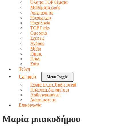
Όλα τα TOP θέματα
Μαθήματα ζωής
Διαγωνισμοί
Ψυχαγωγία
Ψυχολογία
TOP Picks
Ομορφιά
Σχέσεις
Άνδρας
Μόδα
Γάμος
Παιδί
Σπίτι
Τεύχη
Γνωριμία
Menu Toggle
Γνωρίστε το TopConcept
Πολιτική Απορρήτου
Αρθρογραφήστε
Διαφημιστείτε
Επικοινωνία
Μαρία μπακοδήμου