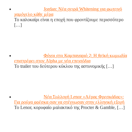
Jordan: Νέα σειρά Whitening για φωτεινό
χαμόγελο κάθε μέρα
Το καλοκαίρι είναι η εποχή που φροντίζουμε περισσότερο
[…]
Φόνοι στο Καμπαναριό 2: Η θεϊκή κωμωδία
επιστρέφει στον Alpha με νέα επεισόδια
Το trailer του δεύτερου κύκλου της αστυνομικής
[…]
Νέα Συλλογή Lenor «Αέρας Φρεσκάδας»:
Για ρούχα φρέσκα σαν να στέγνωσαν στην ελληνική εξοχή
Το Lenor, κορυφαίο μαλακτικό της Procter & Gamble,
[…]