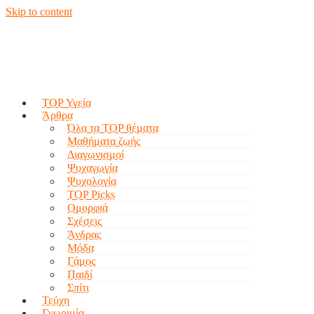
Skip to content
TOP Υγεία
Άρθρα
Όλα τα TOP θέματα
Μαθήματα ζωής
Διαγωνισμοί
Ψυχαγωγία
Ψυχολογία
TOP Picks
Ομορφιά
Σχέσεις
Άνδρας
Μόδα
Γάμος
Παιδί
Σπίτι
Τεύχη
Γνωριμία