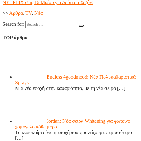
NETFLIX στις 16 Μαΐου για Δεύτερη Σεζόν!
>>
Aρθρα
,
TV
,
Νέα
Search for:
TOP άρθρα
Endless #goodmood: Νέα Πολυκαθαριστικά
Sprays
Μια νέα εποχή στην καθαριότητα, με τη νέα σειρά
[…]
Jordan: Νέα σειρά Whitening για φωτεινό
χαμόγελο κάθε μέρα
Το καλοκαίρι είναι η εποχή που φροντίζουμε περισσότερο
[…]