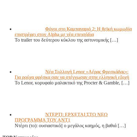
Φόνοι στο Καμπαναριό 2: Η θεϊκή κωμωδία
επιστρέφει στον Alpha με νέα επεισόδια
Το trailer του δεύτερου κύκλου της αστυνομικής
[…]
Νέα Συλλογή Lenor «Αέρας Φρεσκάδας»:
Για ρούχα φρέσκα σαν να στέγνωσαν στην ελληνική εξοχή
Το Lenor, κορυφαίο μαλακτικό της Procter & Gamble,
[…]
ΝΤΕΡΤΙ: ΕΡΧΕΤΑΙ ΣΤΟ ΝΕΟ
ΠΡΟΓΡΑΜΜΑ ΤΟΥ ΑΝΤ1
Ντέρτι (το): ουσιαστικό|| ο μεγάλος καημός, η βαθιά
[…]