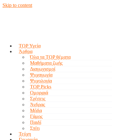
Skip to content
TOP Υγεία
Άρθρα
Όλα τα TOP θέματα
Μαθήματα ζωής
Διαγωνισμοί
Ψυχαγωγία
Ψυχολογία
TOP Picks
Ομορφιά
Σχέσεις
Άνδρας
Μόδα
Γάμος
Παιδί
Σπίτι
Τεύχη
Γνωριμία