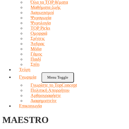
Όλα τα TOP θέματα
Μαθήματα ζωής
Διαγωνισμοί
Ψυχαγωγία
Ψυχολογία
TOP Picks
Ομορφιά
Σχέσεις
Άνδρας
Μόδα
Γάμος
Παιδί
Σπίτι
Τεύχη
Γνωριμία
Menu Toggle
Γνωρίστε το TopConcept
Πολιτική Απορρήτου
Αρθρογραφήστε
Διαφημιστείτε
Επικοινωνία
MAESTRO