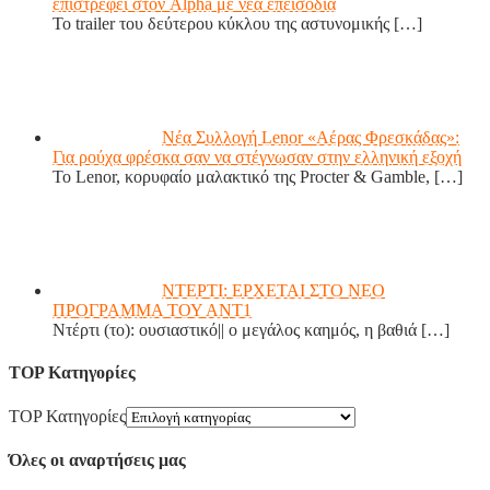
επιστρέφει στον Alpha με νέα επεισόδια
Το trailer του δεύτερου κύκλου της αστυνομικής
[…]
Νέα Συλλογή Lenor «Αέρας Φρεσκάδας»:
Για ρούχα φρέσκα σαν να στέγνωσαν στην ελληνική εξοχή
Το Lenor, κορυφαίο μαλακτικό της Procter & Gamble,
[…]
ΝΤΕΡΤΙ: ΕΡΧΕΤΑΙ ΣΤΟ ΝΕΟ
ΠΡΟΓΡΑΜΜΑ ΤΟΥ ΑΝΤ1
Ντέρτι (το): ουσιαστικό|| ο μεγάλος καημός, η βαθιά
[…]
TOP Κατηγορίες
TOP Κατηγορίες
Όλες οι αναρτήσεις μας