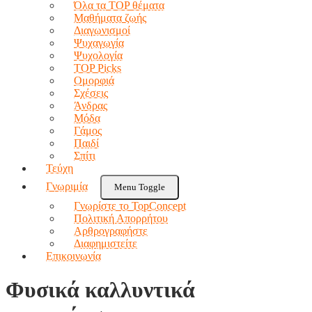
Όλα τα TOP θέματα
Μαθήματα ζωής
Διαγωνισμοί
Ψυχαγωγία
Ψυχολογία
TOP Picks
Ομορφιά
Σχέσεις
Άνδρας
Μόδα
Γάμος
Παιδί
Σπίτι
Τεύχη
Γνωριμία
Menu Toggle
Γνωρίστε το TopConcept
Πολιτική Απορρήτου
Αρθρογραφήστε
Διαφημιστείτε
Επικοινωνία
Φυσικά καλλυντικά