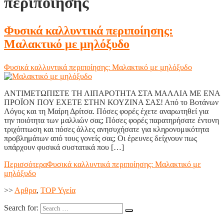
περιποίησης
Φυσικά καλλυντικά περιποίησης:
Μαλακτικό με μηλόξυδο
Φυσικά καλλυντικά περιποίησης: Μαλακτικό με μηλόξυδο
ΑΝΤΙΜΕΤΩΠΙΣΤΕ ΤΗ ΛΙΠΑΡΟΤΗΤΑ ΣΤΑ ΜΑΛΛΙΑ ΜΕ ΕΝΑ
ΠΡΟΪΟΝ ΠΟΥ ΕΧΕΤΕ ΣΤΗΝ ΚΟΥΖΙΝΑ ΣΑΣ! Από το Βοτάνων
Λόγος και τη Μαίρη Δρίτσα. Πόσες φορές έχετε αναρωτηθεί για
την ποιότητα των μαλλιών σας; Πόσες φορές παρατηρήσατε έντονη
τριχόπτωση και πόσες άλλες ανησυχήσατε για κληρονομικότητα
προβλημάτων από τους γονείς σας; Οι έρευνες δείχνουν πως
υπάρχουν φυσικά συστατικά που […]
Περισσότερα
Φυσικά καλλυντικά περιποίησης: Μαλακτικό με
μηλόξυδο
>>
Aρθρα
,
TOP Υγεία
Search for: