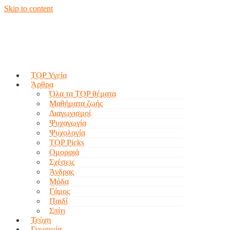
Skip to content
TOP Υγεία
Άρθρα
Όλα τα TOP θέματα
Μαθήματα ζωής
Διαγωνισμοί
Ψυχαγωγία
Ψυχολογία
TOP Picks
Ομορφιά
Σχέσεις
Άνδρας
Μόδα
Γάμος
Παιδί
Σπίτι
Τεύχη
Γνωριμία