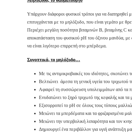
Μηλόξυδο, το θαυματουργό
Υπάρχουν διάφοροι φυσικοί τρόποι για να διατηρηθεί μ
επιτυγχάνεται με το μηλόξυδο, που είναι γεμάτο με θρε
Περιέχει μεγάλη ποσότητα βιταμινών Β, βιταμίνης C και
αποκατάσταση του φυσικού pH του όξινου μανδύα, με α
να είναι λιγότερο επιρρεπή στο μπέρδεμα.
Συνοπτικά, το μηλόξυδο…
Με τις αντιμικροβιακές του ιδιότητες, σκοτώνει 
Βελτιώνει άμεσα τη γενική υγεία του τριχωτού 
Αφαιρεί τη συσσώρευση υπολειμμάτων από τα προ
Ενυδατώνει το ξηρό τριχωτό της κεφαλής και τα 
Εξισορροπεί το pH σε όλους τους τύπους μαλλι
Mειώνει τα μπερδέματα και τα φριζαρισμένα μα
Μειώνει την υπερβολική λιπαρότητα και τον κνη
Δημιουργεί ένα περιβάλλον για υγιή ανάπτυξη μ