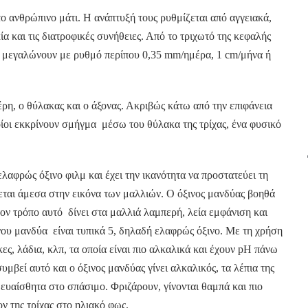
το ανθρώπινο μάτι. Η ανάπτυξή τους ρυθμίζεται από αγγειακά,
ία και τις διατροφικές συνήθειες. Από το τριχωτό της κεφαλής
ι μεγαλώνουν με ρυθμό περίπου 0,35 mm/ημέρα, 1 cm/μήνα ή
ρη, ο θύλακας και ο άξονας. Ακριβώς κάτω από την επιφάνεια
οίοι εκκρίνουν σμήγμα μέσω του θύλακα της τρίχας, ένα φυσικό
ελαφρώς όξινο φιλμ και έχει την ικανότητα να προστατεύει τη
νεται άμεσα στην εικόνα των μαλλιών. Ο όξινος μανδύας βοηθά
 τον τρόπο αυτό δίνει στα μαλλιά λαμπερή, λεία εμφάνιση και
νου μανδύα είναι τυπικά 5, δηλαδή ελαφρώς όξινο. Με τη χρήση
ς, λάδια, κλπ, τα οποία είναι πιο αλκαλικά και έχουν pH πάνω
υμβεί αυτό και ο όξινος μανδύας γίνει αλκαλικός, τα λέπια της
ι ευαίσθητα στο σπάσιμο. Φριζάρουν, γίνονται θαμπά και πιο
ν της τρίχας στο ηλιακό φως.