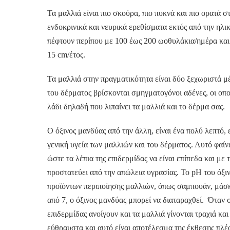
Τα μαλλιά είναι πιο σκούρα, πιο πυκνά και πιο ορατά σ
ενδοκρινικά και νευρικά ερεθίσματα εκτός από την ηλικ
πέφτουν περίπου με 100 έως 200 ωοθυλάκια/ημέρα κα
15 cm/έτος.
Τα μαλλιά στην πραγματικότητα είναι δύο ξεχωριστά μέ
του δέρματος βρίσκονται σμηγματογόνοι αδένες, οι οπ
λάδι δηλαδή που λιπαίνει τα μαλλιά και το δέρμα σας.
Ο όξινος μανδύας από την άλλη, είναι ένα πολύ λεπτό, 
γενική υγεία των μαλλιών και του δέρματος. Αυτό φαί
ώστε τα λέπια της επιδερμίδας να είναι επίπεδα και με
προστατεύει από την απώλεια υγρασίας. Το pH του όξι
προϊόντων περιποίησης μαλλιών, όπως σαμπουάν, μάσκε
από 7, ο όξινος μανδύας μπορεί να διαταραχθεί. Όταν σ
επιδερμίδας ανοίγουν και τα μαλλιά γίνονται τραχιά κα
εύθραυστα και αυτό είναι αποτέλεσμα της έκθεσης πλέο