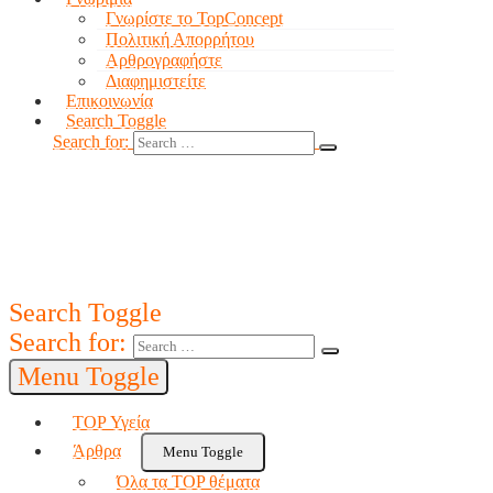
Γνωρίστε το TopConcept
Πολιτική Απορρήτου
Αρθρογραφήστε
Διαφημιστείτε
Επικοινωνία
Search Toggle
Search for:
Search Toggle
Search for:
Menu Toggle
TOP Υγεία
Άρθρα
Menu Toggle
Όλα τα TOP θέματα