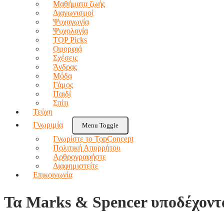
Μαθήματα ζωής
Διαγωνισμοί
Ψυχαγωγία
Ψυχολογία
TOP Picks
Ομορφιά
Σχέσεις
Άνδρας
Μόδα
Γάμος
Παιδί
Σπίτι
Τεύχη
Γνωριμία
Menu Toggle
Γνωρίστε το TopConcept
Πολιτική Απορρήτου
Αρθρογραφήστε
Διαφημιστείτε
Επικοινωνία
Τα Marks & Spencer υποδέχοντ