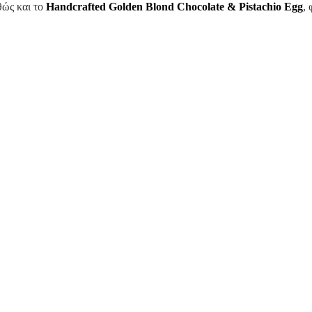
θώς και το
Handcrafted
Golden
Blond
Chocolate
&
Pistachio
Egg
,