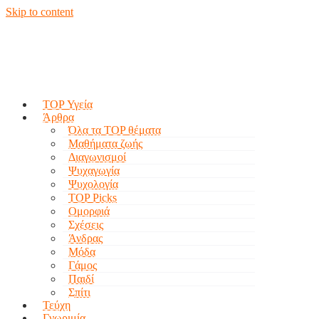
Skip to content
TOP Υγεία
Άρθρα
Όλα τα TOP θέματα
Μαθήματα ζωής
Διαγωνισμοί
Ψυχαγωγία
Ψυχολογία
TOP Picks
Ομορφιά
Σχέσεις
Άνδρας
Μόδα
Γάμος
Παιδί
Σπίτι
Τεύχη
Γνωριμία