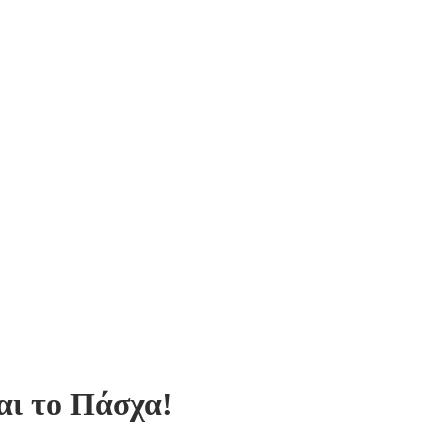
αι το Πάσχα!