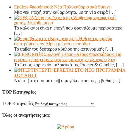
Endless #goodmood: Νέα Πολυκαθαριστικά Sprays
Μια νέα εποχή στην καθαριότητα, με τη νέα σειρά
[…]
Jordan: Νέα σειρά Whitening για φωτεινό
χαμόγελο κάθε μέρα
Το καλοκαίρι είναι η εποχή που φροντίζουμε περισσότερο
[…]
Φόνοι στο Καμπαναριό 2: Η θεϊκή κωμωδία
επιστρέφει στον Alpha με νέα επεισόδια
Το trailer του δεύτερου κύκλου της αστυνομικής
[…]
Νέα Συλλογή Lenor «Αέρας Φρεσκάδας»: Για
ρούχα φρέσκα σαν να στέγνωσαν στην ελληνική εξοχή
Το Lenor, κορυφαίο μαλακτικό της Procter & Gamble,
[…]
ΝΤΕΡΤΙ: ΕΡΧΕΤΑΙ ΣΤΟ ΝΕΟ ΠΡΟΓΡΑΜΜΑ
ΤΟΥ ΑΝΤ1
Ντέρτι (το): ουσιαστικό|| ο μεγάλος καημός, η βαθιά
[…]
TOP Κατηγορίες
TOP Κατηγορίες
Όλες οι αναρτήσεις μας