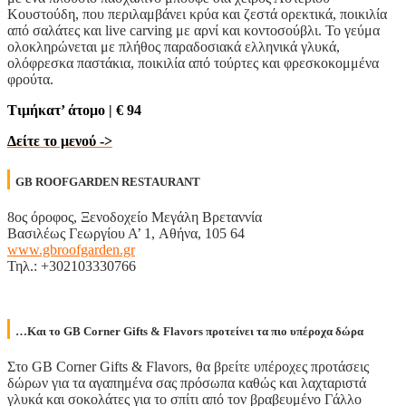
Κουστούδη, που περιλαμβάνει κρύα και ζεστά ορεκτικά, ποικιλία
από σαλάτες και live carving με αρνί και κοντοσούβλι. Το γεύμα
ολοκληρώνεται με πλήθος παραδοσιακά ελληνικά γλυκά,
ολόφρεσκα παστάκια, ποικιλία από τούρτες και φρεσκοκομμένα
φρούτα.
Τιμήκατ’ άτομο | € 94
Δείτε το μενού ->
GB ROOFGARDEN RESTAURANT
8ος όροφος, Ξενοδοχείο Μεγάλη Βρεταννία
Βασιλέως Γεωργίου Α’ 1, Αθήνα, 105 64
www.gbroofgarden.gr
Τηλ.: +302103330766
…Και το GB Corner Gifts & Flavors προτείνει τα πιο υπέροχα δώρα
Στο GB Corner Gifts & Flavors, θα βρείτε υπέροχες προτάσεις
δώρων για τα αγαπημένα σας πρόσωπα καθώς και λαχταριστά
γλυκά και σοκολάτες για το σπίτι από τον βραβευμένο Γάλλο