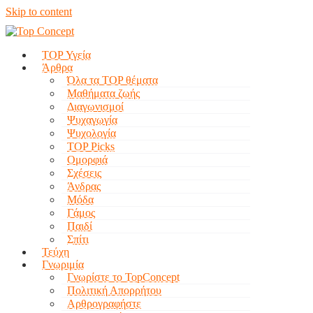
Skip to content
TOP Υγεία
Άρθρα
Όλα τα TOP θέματα
Μαθήματα ζωής
Διαγωνισμοί
Ψυχαγωγία
Ψυχολογία
TOP Picks
Ομορφιά
Σχέσεις
Άνδρας
Μόδα
Γάμος
Παιδί
Σπίτι
Τεύχη
Γνωριμία
Γνωρίστε το TopConcept
Πολιτική Απορρήτου
Αρθρογραφήστε