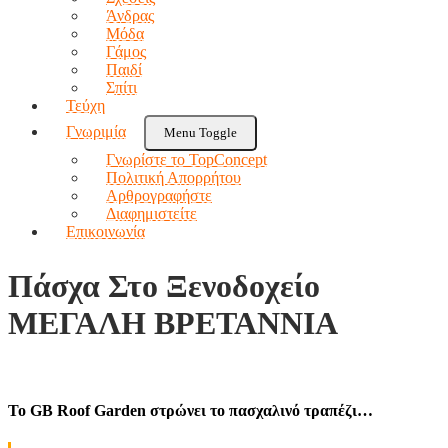
Άνδρας
Μόδα
Γάμος
Παιδί
Σπίτι
Τεύχη
Γνωριμία
Menu Toggle
Γνωρίστε το TopConcept
Πολιτική Απορρήτου
Αρθρογραφήστε
Διαφημιστείτε
Επικοινωνία
Πάσχα Στo Ξενοδοχείο
ΜΕΓΑΛΗ ΒΡΕΤΑΝΝΙΑ
Το
GB
Roof
Garden
στρώνει το πασχαλινό τραπέζι…