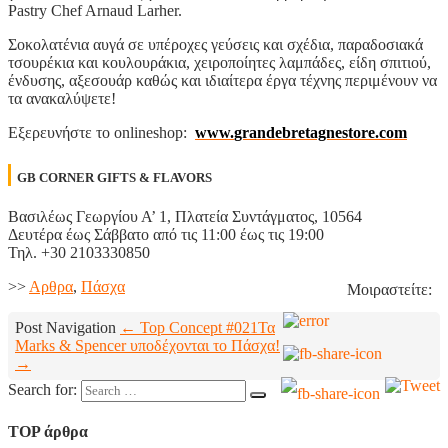
Pastry Chef Arnaud Larher.
Σοκολατένια αυγά σε υπέροχες γεύσεις και σχέδια, παραδοσιακά
τσουρέκια και κουλουράκια, χειροποίητες λαμπάδες, είδη σπιτιού,
ένδυσης, αξεσουάρ καθώς και ιδιαίτερα έργα τέχνης περιμένουν να
τα ανακαλύψετε!
Εξερευνήστε το onlineshop:
www
.
grandebretagnestore
.
com
GB CORNER GIFTS & FLAVORS
Βασιλέως Γεωργίου Α’ 1, Πλατεία Συντάγματος, 10564
Δευτέρα έως Σάββατο από τις 11:00 έως τις 19:00
Τηλ. +30 2103330850
>>
Aρθρα
,
Πάσχα
Μοιραστείτε:
Post Navigation
← Top Concept #021
Τα
Marks & Spencer υποδέχονται το Πάσχα!
→
Search for:
TOP άρθρα