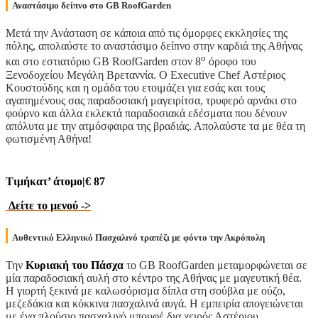
Αναστάσιμο δείπνο στο GB RoofGarden
Μετά την Ανάσταση σε κάποια από τις όμορφες εκκλησίες της
πόλης, απολαύστε το αναστάσιμο δείπνο στην καρδιά της Αθήνας
ο
και στο εστιατόριο GB RoofGarden στον 8
όροφο του
Ξενοδοχείου Μεγάλη Βρεταννία. Ο Executive Chef Αστέριος
Κουστούδης και η ομάδα του ετοιμάζει για εσάς και τους
αγαπημένους σας παραδοσιακή μαγειρίτσα, τρυφερό αρνάκι στο
φούρνο και άλλα εκλεκτά παραδοσιακά εδέσματα που δένουν
απόλυτα με την ατμόσφαιρα της βραδιάς. Απολαύστε τα με θέα τη
φωτισμένη Αθήνα!
Τιμήκατ’ άτομο|€ 87
Δείτε το μενού ->
Αυθεντικό Ελληνικό Πασχαλινό τραπέζι με φόντο την Ακρόπολη
Την
Κυριακή του Πάσχα
το GB RoofGarden μεταμορφώνεται σε
μία παραδοσιακή αυλή στο κέντρο της Αθήνας με μαγευτική θέα.
Η γιορτή ξεκινά με καλωσόρισμα δίπλα στη σούβλα με ούζο,
μεζεδάκια και κόκκινα πασχαλινά αυγά. Η εμπειρία απογειώνεται
με ένα πλούσιο πασχαλινό μπουφέ δια χειρός Αστέριου