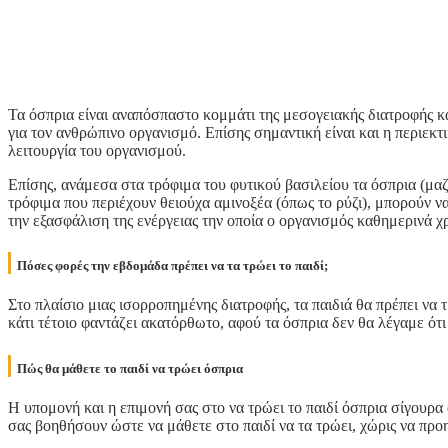
Τα όσπρια είναι αναπόσπαστο κομμάτι της μεσογειακής διατροφής κ
για τον ανθρώπινο οργανισμό. Επίσης σημαντική είναι και η περιεκτ
λειτουργία του οργανισμού.
Επίσης, ανάμεσα στα τρόφιμα του φυτικού βασιλείου τα όσπρια (μαζ
τρόφιμα που περιέχουν θειούχα αμινοξέα (όπως το ρύζι), μπορούν ν
την εξασφάλιση της ενέργειας την οποία ο οργανισμός καθημερινά χρ
Πόσες φορές την εβδομάδα πρέπει να τα τρώει το παιδί;
Στο πλαίσιο μιας ισορροπημένης διατροφής, τα παιδιά θα πρέπει να
κάτι τέτοιο φαντάζει ακατόρθωτο, αφού τα όσπρια δεν θα λέγαμε ότ
Πώς θα μάθετε το παιδί να τρώει όσπρια
Η υπομονή και η επιμονή σας στο να τρώει το παιδί όσπρια σίγουρ
σας βοηθήσουν ώστε να μάθετε στο παιδί να τα τρώει, χώρις να προ