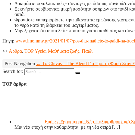
Δοκιμάστε «εναλλακτικές» συνταγές με όσπρια, συνδυάζοντάς
Ξεκινήστε σερβίροντας μικρή ποσότητα οσπρίων στο παιδί και
αυτά.
Φροντίστε να περιορίσετε την πιθανότητα εμφάνισης γαστρεν
το νερό κατά τη διάρκεια του μαγειρέματος.
Μην ξεχνάτε ότι αποτελείτε πρότυπο για το παιδί σας και συ
Πηγη:
www.imommy.gr/2021/01/07/pos-tha-mathete-to-paidi-na-troe
>>
Aρθρα
,
TOP Υγεία
,
Μαθήματα ζωής
,
Παιδί
Post Navigation
← Το Chivas – The Blend Για Πρώτη Φορά Στην 
Search for:
TOP άρθρα
Endless #goodmood: Νέα Πολυκαθαριστικά S
Μια νέα εποχή στην καθαριότητα, με τη νέα σειρά
[…]