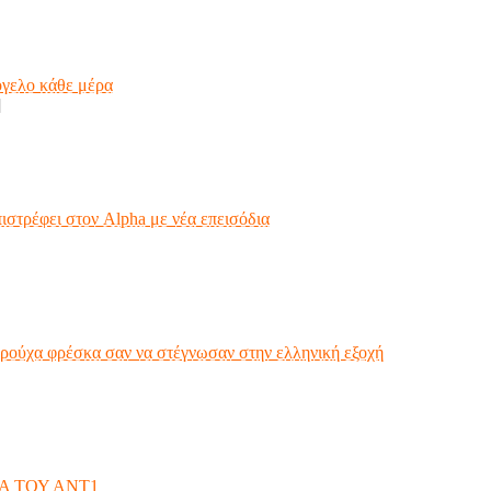
όγελο κάθε μέρα
]
ιστρέφει στον Alpha με νέα επεισόδια
ρούχα φρέσκα σαν να στέγνωσαν στην ελληνική εξοχή
Α ΤΟΥ ΑΝΤ1