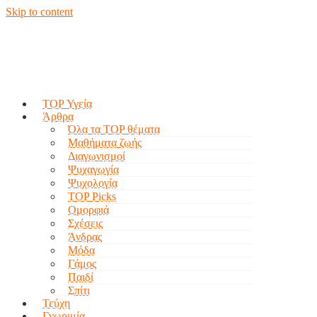
Skip to content
TOP Υγεία
Άρθρα
Όλα τα TOP θέματα
Μαθήματα ζωής
Διαγωνισμοί
Ψυχαγωγία
Ψυχολογία
TOP Picks
Ομορφιά
Σχέσεις
Άνδρας
Μόδα
Γάμος
Παιδί
Σπίτι
Τεύχη
Γνωριμία