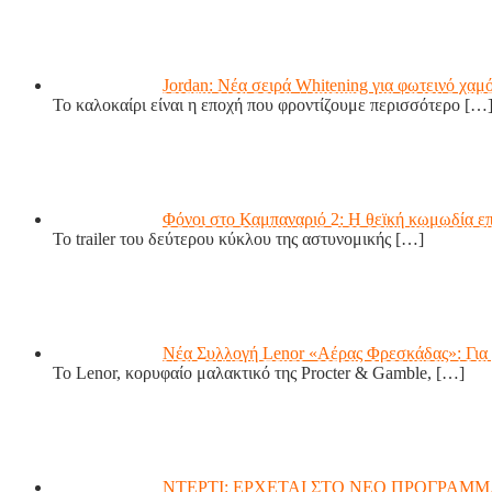
Jordan: Νέα σειρά Whitening για φωτεινό χαμ
Το καλοκαίρι είναι η εποχή που φροντίζουμε περισσότερο
[…
Φόνοι στο Καμπαναριό 2: Η θεϊκή κωμωδία επ
Το trailer του δεύτερου κύκλου της αστυνομικής
[…]
Νέα Συλλογή Lenor «Αέρας Φρεσκάδας»: Για 
Το Lenor, κορυφαίο μαλακτικό της Procter & Gamble,
[…]
ΝΤΕΡΤΙ: ΕΡΧΕΤΑΙ ΣΤΟ ΝΕΟ ΠΡΟΓΡΑΜΜ