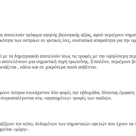
αι αποτελούν τρόφιμα υψηλής βιολογικής αξίας, αφού περιέχουν σημα
ικότητα των οσπρίων σε φυτικές ίνες, συστατικά απαραίτητα για την ο
ί με τα δημητριακά) αποτελούν ίσως τις τροφές με την υψηλότερη πε
α αποτελέσουν μια σημαντική πηγή πρωτεΐνης. Επιπλέον, περιέχουν βι
ειάζεται , κάλιο και σε μικρότερα ποσά ασβέστιο.
 τρώνε όσπρια τουλάχιστον δύο φορές την εβδομάδα, δίνοντας έμφαση 
ι συγκαταλέγονται στις «αγαπημένες» τροφές των παιδιών.
α αξίζουν τον κόπο, δεδομένων των σημαντικών οφελών που έχουν να
ηγείται «μάχη».