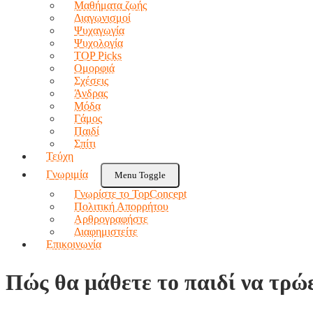
Μαθήματα ζωής
Διαγωνισμοί
Ψυχαγωγία
Ψυχολογία
TOP Picks
Ομορφιά
Σχέσεις
Άνδρας
Μόδα
Γάμος
Παιδί
Σπίτι
Τεύχη
Γνωριμία
Menu Toggle
Γνωρίστε το TopConcept
Πολιτική Απορρήτου
Αρθρογραφήστε
Διαφημιστείτε
Επικοινωνία
Πώς θα μάθετε το παιδί να τρώ