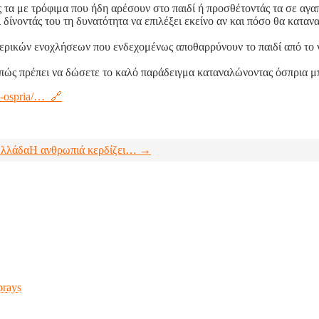
 τα με τρόφιμα που ήδη αρέσουν στο παιδί ή προσθέτοντάς τα σε αγα
 δίνοντάς του τη δυνατότητα να επιλέξει εκείνο αν και πόσο θα κατα
τερικών ενοχλήσεων που ενδεχομένως αποθαρρύνουν το παιδί από το 
νεπώς πρέπει να δώσετε το καλό παράδειγμα καταναλώνοντας όσπρια μ
i-ospria/… 🔗
Ελλάδα
Η ανθρωπιά κερδίζει… →
prays