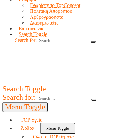
Γνωρίστε το TopConcept
Πολιτική Απορρήτου
Αρθρογραφήστε
Διαφημιστείτε
Επικοινωνία
Search Toggle
Search for:
Search Toggle
Search for:
Menu Toggle
TOP Υγεία
Άρθρα
Menu Toggle
Όλα τα TOP θέματα