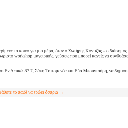
ρίμενε το κοινό για μία μέρα, όταν ο Σωτήρης Κοντιζάς – o διάσημο
ωριστό workshop μαγειρικής, γεύσεις που μπορεί κανείς να συνδυάσε
υ Εν Λευκώ 87.7, Σάκη Τσιτομενέα και Εύα Μπουντούρη, να δημιουργ
άθετε το παιδί να τρώει όσπρια →