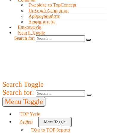
Γνωρίστε το TopConcept
Πολιτική Απορρήτου
Αρθρογραφήστε
Διαφημιστείτε
Επικοινωνία
Search Toggle
Search for:
Search Toggle
Search for:
Menu Toggle
TOP Υγεία
Άρθρα
Menu Toggle
Όλα τα TOP θέματα