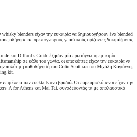
 whisky blenders είχαν την ευκαιρία να δημιουργήσουν ένα blended
υ τους οδήγησε σε πρωτόγνωρους γευστικούς ορίζοντες δοκιμάζοντας
uide και Difford’s Guide έζησαν μία πρωτόγνωρη εμπειρία
smanship σε κάθε του γωνία, οι επισκέπτες είχαν την ευκαιρία να
την πολύτιμη καθοδήγησή του Colin Scott και του Μιχάλη Καγιάννη,
ng kit.
ν επιμέλεια των cocktails ανά βραδιά. Οι παρευρισκόμενοι είχαν την
kers, A for Athens και Mai Tai, συνοδεύοντάς τα με απολαυστικά