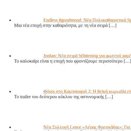
Endless #goodmood: Νέα Πολυκαθαριστικά S
Μια νέα εποχή στην καθαριότητα, με τη νέα σειρά
[…]
Jordan: Νέα σειρά Whitening για φωτεινό χαμ
Το καλοκαίρι είναι η εποχή που φροντίζουμε περισσότερο
[…
Φόνοι στο Καμπαναριό 2: Η θεϊκή κωμωδία επ
Το trailer του δεύτερου κύκλου της αστυνομικής
[…]
Νέα Συλλογή Lenor «Αέρας Φρεσκάδας»: Για 