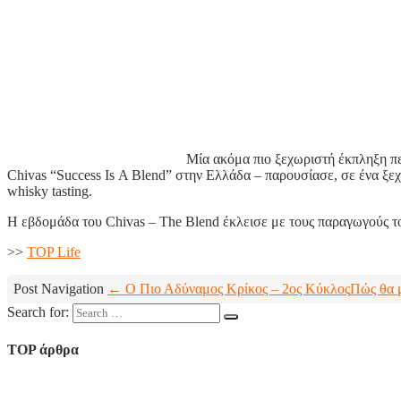
Μία ακόμα πιο ξεχωριστή έκπληξη πε
Chivas “Success Ιs Α Blend” στην Ελλάδα – παρουσίασε, σε ένα ξεχ
whisky tasting.
Η εβδομάδα του Chivas – The Blend έκλεισε με τους παραγωγούς το
>>
TOP Life
Post Navigation
← Ο Πιο Αδύναμος Κρίκος – 2ος Κύκλος
Πώς θα μ
Search for:
TOP άρθρα