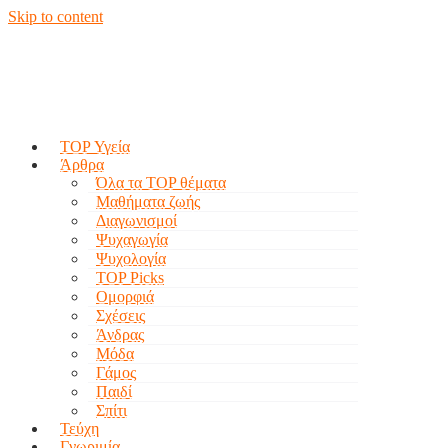
Skip to content
TOP Υγεία
Άρθρα
Όλα τα TOP θέματα
Μαθήματα ζωής
Διαγωνισμοί
Ψυχαγωγία
Ψυχολογία
TOP Picks
Ομορφιά
Σχέσεις
Άνδρας
Μόδα
Γάμος
Παιδί
Σπίτι
Τεύχη
Γνωριμία