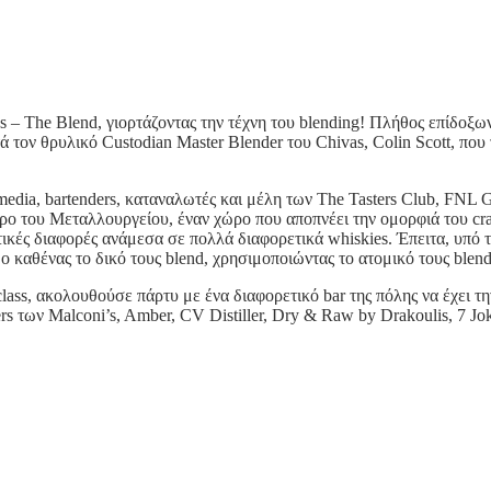
– The Blend, γιορτάζοντας την τέχνη του blending! Πλήθος επίδοξων
ά τον θρυλικό Custodian Master Blender του Chivas, Colin Scott, πο
dia, bartenders, καταναλωτές και μέλη των The Tasters Club, FNL G
ο του Μεταλλουργείου, έναν χώρο που αποπνέει την ομορφιά του craft
ικές διαφορές ανάμεσα σε πολλά διαφορετικά whiskies. Έπειτα, υπό 
καθένας το δικό τους blend, χρησιμοποιώντας το ατομικό τους blendi
lass, ακολουθούσε πάρτυ με ένα διαφορετικό bar της πόλης να έχει τη
ers των Malconi’s, Amber, CV Distiller, Dry & Raw by Drakoulis, 7 Jo