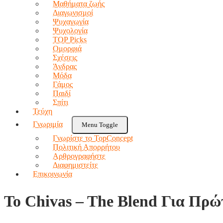
Μαθήματα ζωής
Διαγωνισμοί
Ψυχαγωγία
Ψυχολογία
TOP Picks
Ομορφιά
Σχέσεις
Άνδρας
Μόδα
Γάμος
Παιδί
Σπίτι
Τεύχη
Γνωριμία
Menu Toggle
Γνωρίστε το TopConcept
Πολιτική Απορρήτου
Αρθρογραφήστε
Διαφημιστείτε
Επικοινωνία
Το Chivas – The Blend Για Πρ