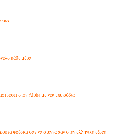
prays
όγελο κάθε μέρα
]
ιστρέφει στον Alpha με νέα επεισόδια
ρούχα φρέσκα σαν να στέγνωσαν στην ελληνική εξοχή