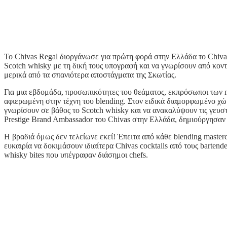
Το Chivas Regal διοργάνωσε για πρώτη φορά στην Ελλάδα το Chivas 
Scotch whisky με τη δική τους υπογραφή και να γνωρίσουν από κοντ
μερικά από τα σπανιότερα αποστάγματα της Σκωτίας.
Για μια εβδομάδα, προσωπικότητες του θεάματος, εκπρόσωποι των me
αφιερωμένη στην τέχνη του blending. Στον ειδικά διαμορφωμένο χώρ
γνωρίσουν σε βάθος το Scotch whisky και να ανακαλύψουν τις γευστ
Prestige Brand Ambassador του Chivas στην Ελλάδα, δημιούργησαν ο 
Η βραδιά όμως δεν τελείωνε εκεί! Έπειτα από κάθε blending masterc
ευκαιρία να δοκιμάσουν ιδιαίτερα Chivas cocktails από τους bartend
whisky bites που υπέγραφαν διάσημοι chefs.