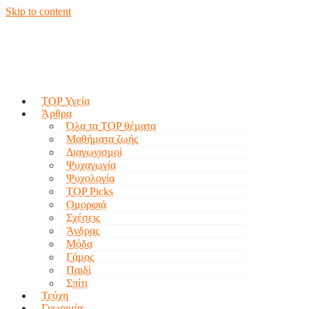
Skip to content
TOP Υγεία
Άρθρα
Όλα τα TOP θέματα
Μαθήματα ζωής
Διαγωνισμοί
Ψυχαγωγία
Ψυχολογία
TOP Picks
Ομορφιά
Σχέσεις
Άνδρας
Μόδα
Γάμος
Παιδί
Σπίτι
Τεύχη
Γνωριμία