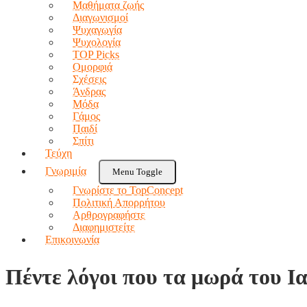
Μαθήματα ζωής
Διαγωνισμοί
Ψυχαγωγία
Ψυχολογία
TOP Picks
Ομορφιά
Σχέσεις
Άνδρας
Μόδα
Γάμος
Παιδί
Σπίτι
Τεύχη
Γνωριμία
Menu Toggle
Γνωρίστε το TopConcept
Πολιτική Απορρήτου
Αρθρογραφήστε
Διαφημιστείτε
Επικοινωνία
Πέντε λόγοι που τα μωρά του Ια