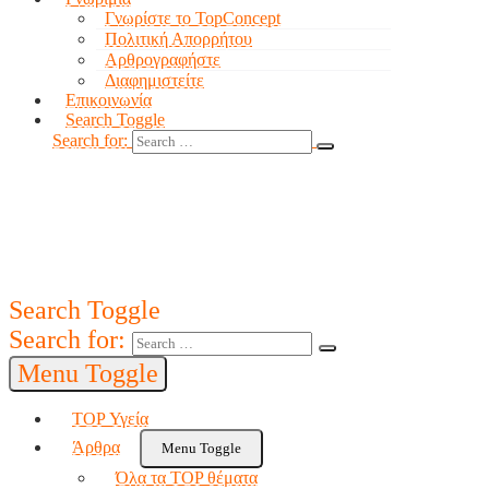
Γνωρίστε το TopConcept
Πολιτική Απορρήτου
Αρθρογραφήστε
Διαφημιστείτε
Επικοινωνία
Search Toggle
Search for:
Search Toggle
Search for:
Menu Toggle
TOP Υγεία
Άρθρα
Menu Toggle
Όλα τα TOP θέματα