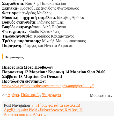
Σκηνοθεσία
: Βασίλης Παπαβασιλείου
Σκηνικά
– Κοστούμια: Διονύσης Φωτόπουλος
Φωτισμοί
: Ανδρέας Μπέλλης
Μουσική – ηχητική επιμέλεια
: Ιάκωβος Δρόσος
Βοηθός σκηνοθέτη
: Γιάννης Μπίμης
Βοηθός σκηνογράφου
: Λιλή Πεζανού
Φωτογραφίες
: Studio Κλεισθένης
Τηλεσκηνοθεσία
: Κυριάκος Καλαματιανός
Τρέιλερ παράστασης
: Μιχαήλ Μαυρομούστακος
Παραγωγή
: Γιώργος και Νινέττα Λεμπέση
Πληροφοριες:
Ημερες Και Ωρες Προβολων
Παρασκευή 12 Μαρτίου \ Κυριακή 14 Μαρτίου Ωρα 20.00
Σάββατο 13 Μαρτίου
On
Demand
Προπώληση εισιτηρίων:
www.viva.gr/tickets/theatre/streaming/o-ampigier/… 🔗
>>
Aρθρα
,
Πολιτισμός
,
Ψυχαγωγία
Μοιραστείτε:
Post Navigation
← Πήραν φωτιά τα εργαλεία!
Αρχίζει η «ΦΑΡΜΑ»!
Μακεδονικός Χαλβάς: Η
Δευτέρα που μας Δένει →