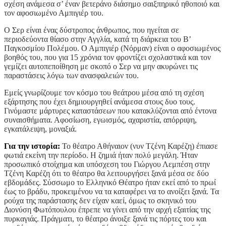
σχέση ανάμεσα σ’ έναν βετεράνο διάσημο σαιξπηρικό ηθοποιό και
τον αφοσιωμένο Αμπιγιέρ του.
Ο Σερ είναι ένας δύστροπος άνθρωπος, που ηγείται σε
περιοδεύοντα θίασο στην Αγγλία, κατά τη διάρκεια του Β’
Παγκοσμίου Πολέμου. Ο Αμπιγιέρ (Νόρμαν) είναι ο αφοσιωμένος
βοηθός του, που για 15 χρόνια τον φροντίζει σχολαστικά και τον
γεμίζει αυτοπεποίθηση με σκοπό ο Σερ να μην ακυρώνει τις
παραστάσεις λόγω των ανασφαλειών του.
Εμείς γνωρίζουμε τον κόσμο του θεάτρου μέσα από τη σχέση
εξάρτησης που έχει δημιουργηθεί ανάμεσα στους δυο τους.
Γινόμαστε μάρτυρες καταστάσεων που κατακλύζονται από έντονα
συναισθήματα. Αφοσίωση, εγωισμός, αχαριστία, απόρριψη,
εγκατάλειψη, μοναξιά.
Για την ιστορία:
Το θέατρο Αθήναιον (νυν Τζένη Καρέζη) έπιασε
φωτιά εκείνη την περίοδο. Η ζημιά ήταν πολύ μεγάλη. Ήταν
προσωπικό στοίχημα και υπόσχεση του Γιώργου Λεμπέση στην
Τζένη Καρέζη ότι το θέατρο θα λειτουργήσει ξανά μέσα σε δύο
εβδομάδες. Σύσσωμο το Ελληνικό Θέατρο ήταν εκεί από το πρωί
έως το βράδυ, προκειμένου να τα καταφέρει να το ανοίξει ξανά. Τα
ρούχα της παράστασης δεν είχαν καεί, όμως το σκηνικό του
Διονύση Φωτόπουλου έπρεπε να γίνει από την αρχή εξαιτίας της
πυρκαγιάς. Πράγματι, το θέατρο άνοιξε ξανά τις πόρτες του και