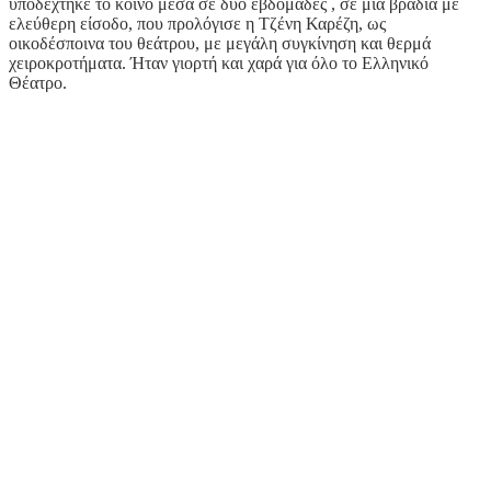
υποδέχτηκε το κοινό μέσα σε δύο εβδομάδες , σε μία βραδιά με
ελεύθερη είσοδο, που προλόγισε η Τζένη Καρέζη, ως
οικοδέσποινα του θεάτρου, με μεγάλη συγκίνηση και θερμά
χειροκροτήματα. Ήταν γιορτή και χαρά για όλο το Ελληνικό
Θέατρο.