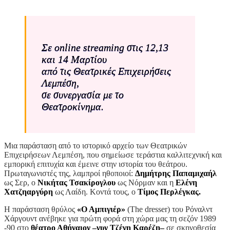
Σε online streaming στις 12,13
και 14 Μαρτίου
από τις Θεατρικές Επιχειρήσεις
Λεμπέση,
σε συνεργασία με το
Θεατροκίνημα.
Μια παράσταση από το ιστορικό αρχείο των Θεατρικών
Επιχειρήσεων Λεμπέση, που σημείωσε τεράστια καλλιτεχνική και
εμπορική επιτυχία και έμεινε στην ιστορία του θεάτρου.
Πρωταγωνιστές της, λαμπροί ηθοποιοί:
Δημήτρης Παπαμιχαήλ
ως Σερ, ο
Νικήτας Τσακίρογλου
ως Νόρμαν και η
Ελένη
Χατζηαργύρη
ως Λαίδη. Κοντά τους, ο
Τίμος Περλέγκας.
Η παράσταση θρύλος
«Ο Αμπιγιέρ»
(Τhe dresser) του Ρόναλντ
Χάργουντ ανέβηκε για πρώτη φορά στη χώρα μας τη σεζόν 1989
-90 στο
θέατρο Αθήναιον –νυν Τζένη Καρέζη–
σε σκηνοθεσία