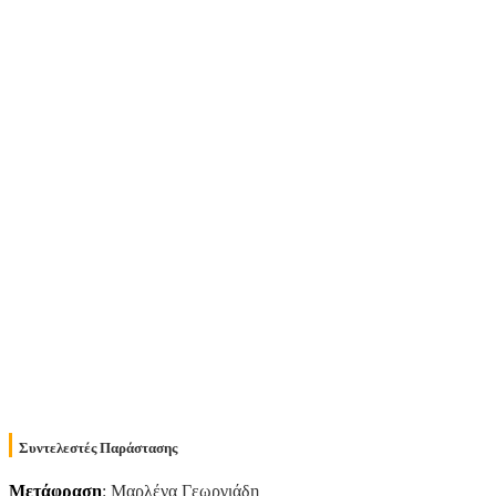
Συντελεστές Παράστασης
Μετάφραση
: Μαρλένα Γεωργιάδη