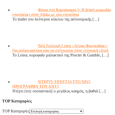
Φόνοι στο Καμπαναριό 2: Η θεϊκή κωμωδία
επιστρέφει στον Alpha με νέα επεισόδια
Το trailer του δεύτερου κύκλου της αστυνομικής
[…]
Νέα Συλλογή Lenor «Αέρας Φρεσκάδας»:
Για ρούχα φρέσκα σαν να στέγνωσαν στην ελληνική εξοχή
Το Lenor, κορυφαίο μαλακτικό της Procter & Gamble,
[…]
ΝΤΕΡΤΙ: ΕΡΧΕΤΑΙ ΣΤΟ ΝΕΟ
ΠΡΟΓΡΑΜΜΑ ΤΟΥ ΑΝΤ1
Ντέρτι (το): ουσιαστικό|| ο μεγάλος καημός, η βαθιά
[…]
TOP Κατηγορίες
TOP Κατηγορίες