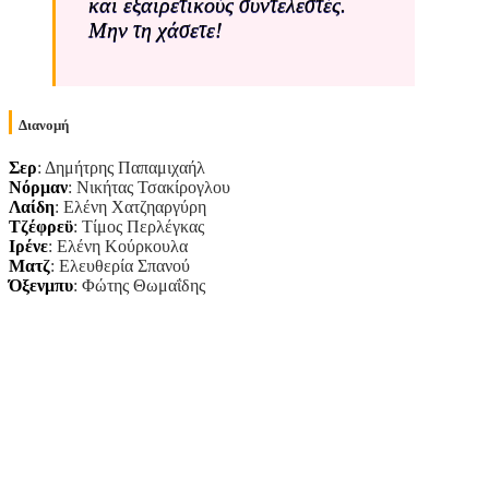
και εξαιρετικούς συντελεστές.
Μην τη χάσετε!
Διανομή
Σερ
: Δημήτρης Παπαμιχαήλ
Νόρμαν
: Νικήτας Τσακίρογλου
Λαίδη
: Ελένη Χατζηαργύρη
Τζέφρεϋ
: Τίμος Περλέγκας
Ιρένε
: Ελένη Κούρκουλα
Ματζ
: Ελευθερία Σπανού
Όξενμπυ
: Φώτης Θωμαΐδης