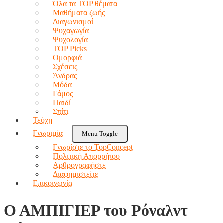
Όλα τα TOP θέματα
Μαθήματα ζωής
Διαγωνισμοί
Ψυχαγωγία
Ψυχολογία
TOP Picks
Ομορφιά
Σχέσεις
Άνδρας
Μόδα
Γάμος
Παιδί
Σπίτι
Τεύχη
Γνωριμία
Menu Toggle
Γνωρίστε το TopConcept
Πολιτική Απορρήτου
Αρθρογραφήστε
Διαφημιστείτε
Επικοινωνία
Ο ΑΜΠΙΓΙΕΡ του Ρόναλντ