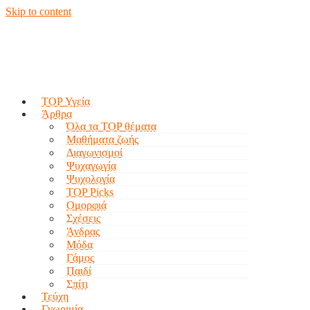
Skip to content
TOP Υγεία
Άρθρα
Όλα τα TOP θέματα
Μαθήματα ζωής
Διαγωνισμοί
Ψυχαγωγία
Ψυχολογία
TOP Picks
Ομορφιά
Σχέσεις
Άνδρας
Μόδα
Γάμος
Παιδί
Σπίτι
Τεύχη
Γνωριμία