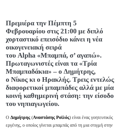
Πρεμιέρα
την
Πέμπτη 5
Φεβρουαρίου
στις
21:00
με
διπλό
χορταστικό επεισόδιο
κάνει η νέα
οικογενειακή σειρά
του
Alpha
«
Μπαμπά, σ’ αγαπώ
».
Πρωταγωνιστές είναι τα «
Τρία
Μπαμπαδάκια
» – ο
Δημήτρης
,
ο
Νίκος
κι ο
Ηρακλής
. Τρεις εντελώς
διαφορετικοί μπαμπάδες αλλά με μία
κοινή καθημερινή στάση: την είσοδο
του νηπιαγωγείου.
Ο
Δημήτρης
(
Αναστάσης Ροϊλός
) είναι ένας γοητευτικός
εργένης, ο οποίος γίνεται μπαμπάς από τη μια στιγμή στην