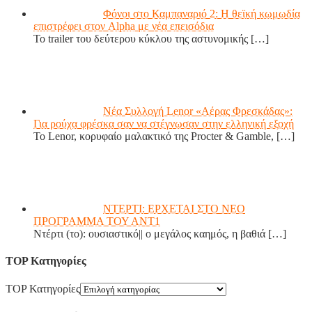
Φόνοι στο Καμπαναριό 2: Η θεϊκή κωμωδία
επιστρέφει στον Alpha με νέα επεισόδια
Το trailer του δεύτερου κύκλου της αστυνομικής
[…]
Νέα Συλλογή Lenor «Αέρας Φρεσκάδας»:
Για ρούχα φρέσκα σαν να στέγνωσαν στην ελληνική εξοχή
Το Lenor, κορυφαίο μαλακτικό της Procter & Gamble,
[…]
ΝΤΕΡΤΙ: ΕΡΧΕΤΑΙ ΣΤΟ ΝΕΟ
ΠΡΟΓΡΑΜΜΑ ΤΟΥ ΑΝΤ1
Ντέρτι (το): ουσιαστικό|| ο μεγάλος καημός, η βαθιά
[…]
TOP Κατηγορίες
TOP Κατηγορίες