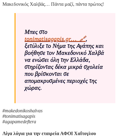
Μακεδονικός Χαλβάς… Πάντα μαζί, πάντα πρώτος!
Μπες στο
tonimatisagapis.gr… 🔗
,
ξετύλιξε το Νήμα της Αγάπης και
βοήθησε τον Μακεδονικό Χαλβά
να ενώσει όλη την Ελλάδα,
στηρίζοντας δέκα μικρά σχολεία
που βρίσκονται σε
απομακρυσμένες περιοχές της
χώρας.
#
makedonikoshalvas
#
tonimatisagapis
#
agapamedeftera
Λίγα λόγια για την εταιρεία ΑΦΟΙ Χαΐτογλου