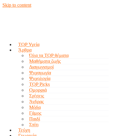
Skip to content
TOP Υγεία
Άρθρα
Όλα τα TOP θέματα
Μαθήματα ζωής
Διαγωνισμοί
Ψυχαγωγία
Ψυχολογία
TOP Picks
Ομορφιά
Σχέσεις
Άνδρας
Μόδα
Γάμος
Παιδί
Σπίτι
Τεύχη
Γνωριμία