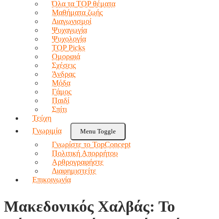
Όλα τα TOP θέματα
Μαθήματα ζωής
Διαγωνισμοί
Ψυχαγωγία
Ψυχολογία
TOP Picks
Ομορφιά
Σχέσεις
Άνδρας
Μόδα
Γάμος
Παιδί
Σπίτι
Τεύχη
Γνωριμία
Menu Toggle
Γνωρίστε το TopConcept
Πολιτική Απορρήτου
Αρθρογραφήστε
Διαφημιστείτε
Επικοινωνία
Μακεδονικός Χαλβάς: Το