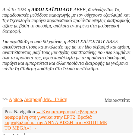
Από το 1924 η
ΑΦΟΙ ΧΑΪΤΟΓΛΟΥ
ΑΒΕΕ, συνδυάζοντας τις
παραδοσιακές μεθόδους παραγωγής με τον σύγχρονο εξοπλισμό και
την τεχνολογία παράγει παραδοσιακά προϊόντα υψηλής διατροφικής
αξίας με βάση το σουσάμι, απόλυτα ενταγμένα στη μεσογειακή
διατροφή.
Για περισσότερα από 90 χρόνια, η ΑΦΟΙ ΧΑΪΤΟΓΛΟΥ ΑΒΕΕ
απευθύνεται στους καταναλωτές της με τον ίδιο σεβασμό και αγάπη,
αναπτύσσοντας μαζί τους μια σχέση εμπιστοσύνης που περιλαμβάνει
όλα τα προϊόντα της, αφού παράλληλα με τα προϊόντα σουσαμιού,
παράγει και εμπορεύεται και άλλα προϊόντα διατροφής με γνώμονα
πάντα τη σταθερή ποιότητα στο τελικό αποτέλεσμα.
>>
Aρθρα
,
Διατροφή Με... Γεύση
Μοιραστείτε:
Post Navigation
← Κινηματογραφική εβδομάδα
αφιερωμένη στη γυναίκα στην ΕΡΤ2
Βραδιά
καρναβαλιού με την ΑΝΝΑ ΒΙΣΣΗ στο «ΣΠΙΤΙ ΜΕ
ΤΟ MEGA»! →