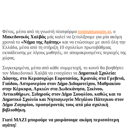
Φέτος, μέσα από τη γνωστή πλατφόρμα
tonimatisagapis.gr
, ο
Μακεδονικός Χαλβάς
μάς καλεί να ξετυλίξουμε για μία ακόμη
χρονιά το
«Νήμα της Αγάπης»
και να ενώσουμε με αυτό όλη την
Ελλάδα, μέσα από τη στήριξη 10 σχολείων πρωτοβάθμιας
εκπαίδευσης με λίγους μαθητές, σε απομακρυσμένες περιοχές της
χώρας.
Συγκεκριμένα, μέσα από κάθε συμμετοχή, το κοινό θα βοηθήσει
τον Μακεδονικό Χαλβά να ενισχύσει τα
Δημοτικά Σχολεία:
Δάφνης, στο Κερασοχώρι Ευρυτανίας, Κρανιάς στα Γρεβενά,
Γαύδου, Ασπρονερίου στον Δήμο Διδυμοτείχου, Μαθρακίου
στην Κέρκυρα, Αρκιών στα Δωδεκάνησα, Σικίνου,
Αντικυθήρων, Σιδηρούς στον Δήμο Σουφλίου, καθώς και το
Δημοτικό Σχολείο και Νηπιαγωγείο Μεγάλου Πάπιγκου στον
Δήμο Ζαγορίου, προσφέροντάς τους από μία σχολική
βιβλιοθήκη.
Γιατί ΜΑΖΙ μπορούμε να μοιράσουμε ακόμη περισσότερη
αγάπη!