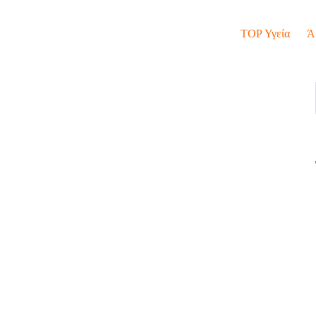
TOP Υγεία
Ά