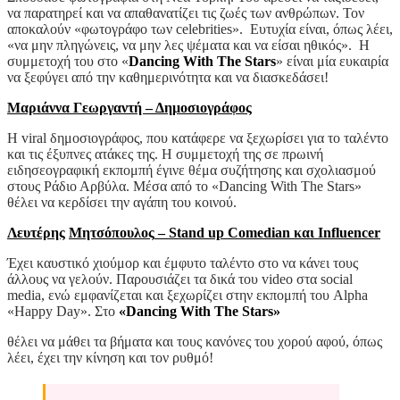
να παρατηρεί και να απαθανατίζει τις ζωές των ανθρώπων. Τον
αποκαλούν «φωτογράφο των celebrities». Ευτυχία είναι, όπως λέει,
«να μην πληγώνεις, να μην λες ψέματα και να είσαι ηθικός». Η
συμμετοχή του στο «
Dancing With The Stars
» είναι μία ευκαιρία
να ξεφύγει από την καθημερινότητα και να διασκεδάσει!
Μαριάννα Γεωργαντή – Δημοσιογράφος
Η viral δημοσιογράφος, που κατάφερε να ξεχωρίσει για το ταλέντο
και τις έξυπνες ατάκες της. Η συμμετοχή της σε πρωινή
ειδησεογραφική εκπομπή έγινε θέμα συζήτησης και σχολιασμού
στους Ράδιο Αρβύλα. Μέσα από το «Dancing With The Stars»
θέλει να κερδίσει την αγάπη του κοινού.
Λευτέρης
Μητσόπουλος
– Stand up Comedian
και
Influencer
Έχει καυστικό χιούμορ και έμφυτο ταλέντο στο να κάνει τους
άλλους να γελούν. Παρουσιάζει τα δικά του video στα social
media, ενώ εμφανίζεται και ξεχωρίζει στην εκπομπή του Alpha
«Happy Day». Στο
«Dancing With The Stars»
θέλει να μάθει τα βήματα και τους κανόνες του χορού αφού, όπως
λέει, έχει την κίνηση και τον ρυθμό!