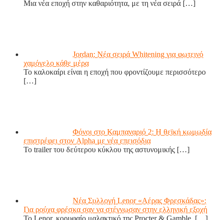
Μια νέα εποχή στην καθαριότητα, με τη νέα σειρά
[…]
Jordan: Νέα σειρά Whitening για φωτεινό
χαμόγελο κάθε μέρα
Το καλοκαίρι είναι η εποχή που φροντίζουμε περισσότερο
[…]
Φόνοι στο Καμπαναριό 2: Η θεϊκή κωμωδία
επιστρέφει στον Alpha με νέα επεισόδια
Το trailer του δεύτερου κύκλου της αστυνομικής
[…]
Νέα Συλλογή Lenor «Αέρας Φρεσκάδας»:
Για ρούχα φρέσκα σαν να στέγνωσαν στην ελληνική εξοχή
Το Lenor, κορυφαίο μαλακτικό της Procter & Gamble,
[…]