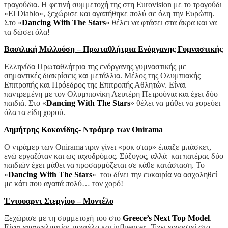
τραγούδια. Η φετινή συμμετοχή της στη Eurovision με το τραγούδι
«El Diablo», ξεχώρισε και αγαπήθηκε πολύ σε όλη την Ευρώπη.
Στο «
Dancing With The Stars
» θέλει να φτάσει στα άκρα και να
τα δώσει όλα!
Βασιλική Μιλλούση – Πρωταθλήτρια Ενόργανης Γυμναστικής
Ελληνίδα Πρωταθλήτρια της ενόργανης γυμναστικής με
σημαντικές διακρίσεις και μετάλλια. Μέλος της Ολυμπιακής
Επιτροπής και Πρόεδρος της Επιτροπής Αθλητών. Είναι
παντρεμένη με τον Ολυμπιονίκη Λευτέρη Πετρούνια και έχει δύο
παιδιά. Στο «
Dancing With The Stars
» θέλει να μάθει να χορεύει
όλα τα είδη χορού.
Δημήτρης Κοκονίδης- Ντράμερ των Onirama
Ο ντράμερ των Onirama πριν γίνει «ροκ σταρ» έπαιζε μπάσκετ,
ενώ εργαζόταν και ως ταχυδρόμος. Σύζυγος, αλλά και πατέρας δύο
παιδιών έχει μάθει να προσαρμόζεται σε κάθε κατάσταση. Το
«
Dancing With The Stars
» του δίνει την ευκαιρία να ασχοληθεί
με κάτι που αγαπά πολύ… τον χορό!
Έντουαρντ Στεργίου – Μοντέλο
Ξεχώρισε με τη συμμετοχή του στο
Greece’s Next Top Model
.
Είναι επαγγελματίας μοντέλο και influencer. Έχει εργαστεί στο