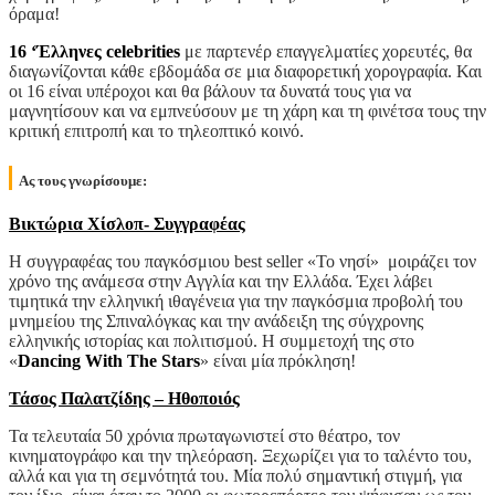
όραμα!
16 ‘Έλληνες celebrities
με παρτενέρ επαγγελματίες χορευτές, θα
διαγωνίζονται κάθε εβδομάδα σε μια διαφορετική χορογραφία. Και
οι 16 είναι υπέροχοι και θα βάλουν τα δυνατά τους για να
μαγνητίσουν και να εμπνεύσουν με τη χάρη και τη φινέτσα τους την
κριτική επιτροπή και το τηλεοπτικό κοινό.
Ας τους γνωρίσουμε:
Βικτώρια Χίσλοπ- Συγγραφέας
Η συγγραφέας του παγκόσμιου best seller «Το νησί» μοιράζει τον
χρόνο της ανάμεσα στην Αγγλία και την Ελλάδα. Έχει λάβει
τιμητικά την ελληνική ιθαγένεια για την παγκόσμια προβολή του
μνημείου της Σπιναλόγκας και την ανάδειξη της σύγχρονης
ελληνικής ιστορίας και πολιτισμού. Η συμμετοχή της στο
«
Dancing With The Stars
» είναι μία πρόκληση!
Τάσος Παλατζίδης – Ηθοποιός
Τα τελευταία 50 χρόνια πρωταγωνιστεί στο θέατρο, τον
κινηματογράφο και την τηλεόραση. Ξεχωρίζει για το ταλέντο του,
αλλά και για τη σεμνότητά του. Μία πολύ σημαντική στιγμή, για