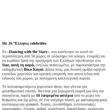
Με
16 ‘Έλληνες celebrities
Το «
Dancing
with
the
Stars
», που κατέκτησε το κοινό σε
περισσότερες από 50 χώρες σε ολόκληρο τον κόσμο, ετοιμάζεται
να κερδίσει ξανά την προτίμηση των Ελλήνων τηλεθεατών στο
Star
, αυτή τη φορά,
εντελώς ανανεωμένο, με παρουσιάστρια την
εκθαμβωτική
Βίκυ Καγιά
. Δίπλα τους, μια δυνατή ομάδα υψηλού
επιπέδου χορευτών και κριτική επιτροπή, που αποτελείται από
ειδικούς του χώρου, με πολύχρονη καλλιτεχνική πορεία.
Το πολυαναμενόμενο χορευτικό show, που γίνεται για
φιλανθρωπικό σκοπό, θα είναι μια ξεχωριστή γιορτή για όλη την
οικογένεια, παρέα με
16 λατρεμένα αστέρια
από το χώρο του
θεάματος και όχι μόνο, σε ένα υπέροχο πλατό, με φαντασμαγορικά
κοστούμια και γραφικά. Χορός, συναίσθημα, εντυπωσιακές
χορογραφίες, ένταση, αγάπη, συγκίνηση, διασκέδαση, εκτόνωση,