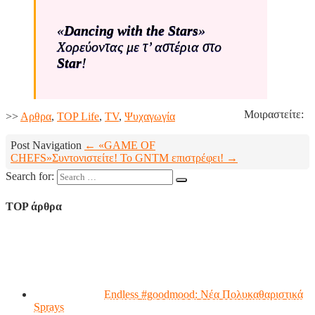
«
Dancing with the Stars
»
Χορεύοντας με τ’ αστέρια στο
Star
!
Μοιραστείτε:
>>
Aρθρα
,
TOP Life
,
TV
,
Ψυχαγωγία
Post Navigation
← «GAME OF
CHEFS»
Συντονιστείτε! Το GNTM επιστρέφει! →
Search for:
TOP άρθρα
Endless #goodmood: Νέα Πολυκαθαριστικά
Sprays