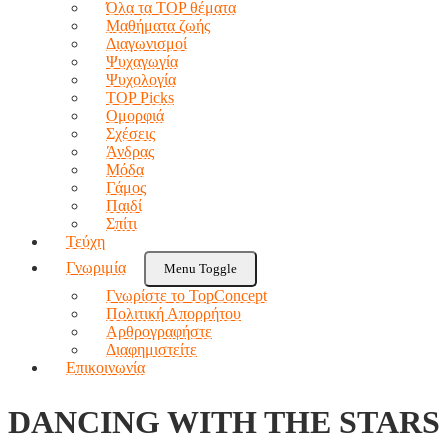
Όλα τα TOP θέματα
Μαθήματα ζωής
Διαγωνισμοί
Ψυχαγωγία
Ψυχολογία
TOP Picks
Ομορφιά
Σχέσεις
Άνδρας
Μόδα
Γάμος
Παιδί
Σπίτι
Τεύχη
Γνωριμία
Menu Toggle
Γνωρίστε το TopConcept
Πολιτική Απορρήτου
Αρθρογραφήστε
Διαφημιστείτε
Επικοινωνία
DANCING WITH THE STARS