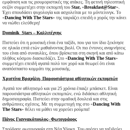
εμφάνιση και τις χιουμοριστικές της ατάκες. Τη φετινή τηλεοπτική
σεζόν συμμετέχει στην εκπομπή του
Star,
«
Breakfast@Star
».
Έχει σπουδάσει ψυχολογία και ασχολείται με το μόντελινγκ. Το
«
Dancing With The Stars
» της ταιριάζει επειδή ο χορός την κάνει
να νιώθει ελεύθερη!
Dominik Stars – Καλλιτέχνης
Πιστεύει ότι η μουσική είναι ένα ταξίδι, που για τον ίδιο ξεκίνησε
σε ηλικία επτά ετών μαθαίνοντας βιολί. Οι πιο έντονες αναμνήσεις
του είναι από συναυλίες, όπου βρίσκεται στη σκηνή και από κάτω
πλήθος κόσμου διασκεδάζει. Στο «
Dancing With The Stars
»
συμμετέχει επειδή αγαπά πολύ τον χορό και θεωρεί ότι είναι
αναπόσπαστο κομμάτι της μουσικής.
Χριστίνα Βραχάλη- Παρουσιάστρια αθλητικών εκπομπών
Αγαπά τον αθλητισμό και για 25 χρόνια έπαιζε μπάσκετ. Είναι
παρουσιάστρια αθλητικών εκπομπών, ενώ διδάσκει αθλητική
δημοσιογραφία. Πιστεύει στην ομαδική δουλειά και στις
ανθρώπινες σχέσεις. Με τη συμμετοχή της στο «
Dancing With
The Stars
» θέλει να μάθει να χορεύει ρούμπα!
Πάνος Γιαννακόπουλος- Φωτογράφος
Σπούδασε φωτογραφία στη Νέα Υόρκη. Του αρέσει να ταξιδεύει,