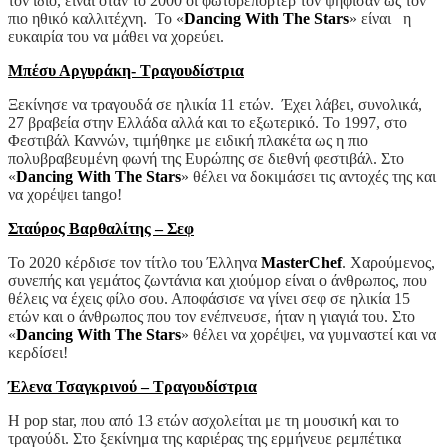
τον ίδιο, είναι όταν το 2000 οι φωτορεπόρτερ τον ψήφισαν ως τον
πιο ηθικό καλλιτέχνη. Το «
Dancing With The Stars
» είναι η
ευκαιρία του να μάθει να χορεύει.
Μπέσυ Αργυράκη- Τραγουδίστρια
Ξεκίνησε να τραγουδά σε ηλικία 11 ετών. Έχει λάβει, συνολικά,
27 βραβεία στην Ελλάδα αλλά και το εξωτερικό. Το 1997, στο
Φεστιβάλ Καννών, τιμήθηκε με ειδική πλακέτα ως η πιο
πολυβραβευμένη φωνή της Ευρώπης σε διεθνή φεστιβάλ. Στο
«
Dancing With The Stars
» θέλει να δοκιμάσει τις αντοχές της και
να χορέψει tango!
Σταύρος Βαρθαλίτης – Σεφ
Το 2020 κέρδισε τον τίτλο του Έλληνα
MasterChef
. Χαρούμενος,
συνεπής και γεμάτος ζωντάνια και χιούμορ είναι ο άνθρωπος, που
θέλεις να έχεις φίλο σου. Αποφάσισε να γίνει σεφ σε ηλικία 15
ετών και ο άνθρωπος που τον ενέπνευσε, ήταν η γιαγιά του. Στο
«
Dancing With The Stars
» θέλει να χορέψει, να γυμναστεί και να
κερδίσει!
Έλενα Τσαγκρινού – Τραγουδίστρια
Η pop star, που από 13 ετών ασχολείται με τη μουσική και το
τραγούδι. Στο ξεκίνημα της καριέρας της ερμήνευε ρεμπέτικα