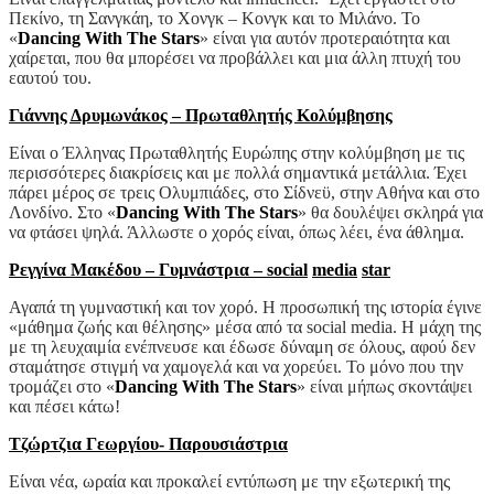
Πεκίνο, τη Σανγκάη, το Χονγκ – Κονγκ και το Μιλάνο. Το
«
Dancing With The Stars
» είναι για αυτόν προτεραιότητα και
χαίρεται, που θα μπορέσει να προβάλλει και μια άλλη πτυχή του
εαυτού του.
Γιάννης Δρυμωνάκος – Πρωταθλητής Κολύμβησης
Είναι ο Έλληνας Πρωταθλητής Ευρώπης στην κολύμβηση με τις
περισσότερες διακρίσεις και με πολλά σημαντικά μετάλλια. Έχει
πάρει μέρος σε τρεις Ολυμπιάδες, στο Σίδνεϋ, στην Αθήνα και στο
Λονδίνο. Στο «
Dancing With The Stars
» θα δουλέψει σκληρά για
να φτάσει ψηλά. Άλλωστε ο χορός είναι, όπως λέει, ένα άθλημα.
Ρεγγίνα Μακέδου – Γυμνάστρια –
social
media
star
Αγαπά τη γυμναστική και τον χορό. Η προσωπική της ιστορία έγινε
«μάθημα ζωής και θέλησης» μέσα από τα social media. Η μάχη της
με τη λευχαιμία ενέπνευσε και έδωσε δύναμη σε όλους, αφού δεν
σταμάτησε στιγμή να χαμογελά και να χορεύει. Το μόνο που την
τρομάζει στο «
Dancing With The Stars
» είναι μήπως σκοντάψει
και πέσει κάτω!
Τζώρτζια Γεωργίου- Παρουσιάστρια
Είναι νέα, ωραία και προκαλεί εντύπωση με την εξωτερική της