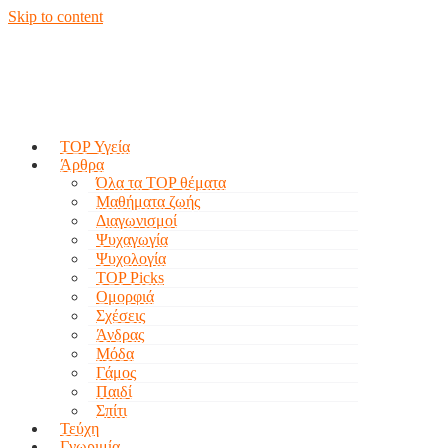
Skip to content
TOP Υγεία
Άρθρα
Όλα τα TOP θέματα
Μαθήματα ζωής
Διαγωνισμοί
Ψυχαγωγία
Ψυχολογία
TOP Picks
Ομορφιά
Σχέσεις
Άνδρας
Μόδα
Γάμος
Παιδί
Σπίτι
Τεύχη
Γνωριμία