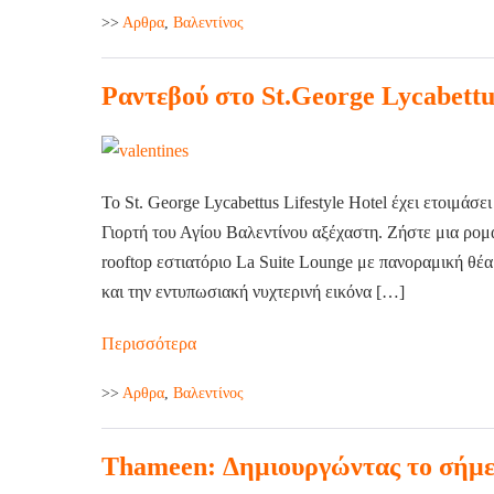
>>
Aρθρα
,
Βαλεντίνος
Ραντεβού στο St.George Lycabettu
Το St. George Lycabettus Lifestyle Hotel έχει ετοιμάσε
Γιορτή του Αγίου Βαλεντίνου αξέχαστη. Ζήστε μια ρο
rooftop εστιατόριο La Suite Lounge με πανοραμική θέ
και την εντυπωσιακή νυχτερινή εικόνα […]
Περισσότερα
>>
Aρθρα
,
Βαλεντίνος
Thameen: Δημιουργώντας το σήμερ