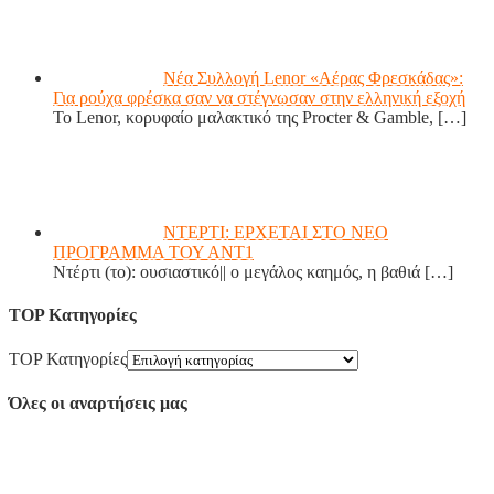
Νέα Συλλογή Lenor «Αέρας Φρεσκάδας»:
Για ρούχα φρέσκα σαν να στέγνωσαν στην ελληνική εξοχή
Το Lenor, κορυφαίο μαλακτικό της Procter & Gamble,
[…]
ΝΤΕΡΤΙ: ΕΡΧΕΤΑΙ ΣΤΟ ΝΕΟ
ΠΡΟΓΡΑΜΜΑ ΤΟΥ ΑΝΤ1
Ντέρτι (το): ουσιαστικό|| ο μεγάλος καημός, η βαθιά
[…]
TOP Κατηγορίες
TOP Κατηγορίες
Όλες οι αναρτήσεις μας