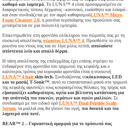
καθαρό και λαμπερό
. Το LUNA™ 4 είναι προσαρμοσμένο σε
διαφορετικούς τύπους δέρματος –κανονικό, ευαίσθητο και λιπαρό–
και όταν συνδυάζεται με τον αφρό καθαρισμού
LUNA™ Micro-
Foam Cleanser 2.0
, η ρουτίνα περιποίησης του προσώπου σας
μετατρέπεται σε μια πολυτελή εμπειρία.
Επικεντρωθείτε στη φροντίδα ολόκληρου του σώματός σας με τη
συσκευή απολέπισης
σώματος LUNA™ 4
. Προσθέστε το στη
ρουτίνα του ντους σας και σε λίγα μόλις λεπτά,
απολαύστε
απίστευτα λείο και απαλό δέρμα
.
Η τάση απολέπισης της επιδερμίδας έχει επίσης στρέψει το
ενδιαφέρον στη φροντίδα του τριχωτού της κεφαλής και ο
καλύτερος τρόπος για κορυφαία φροντίδα είναι η συσκευή
LUNA™ 4 hair
skin-tech.
Συνδυάζοντας το
κόκκινοφως LED
και το μασάζ T-Sonic™
, αυτό το επαναστατικό μασά στο τριχωτό
της κεφαλής αφυπνίζει τους κουρασμένους θύλακες της τρίχας και
εξασφαλίζει καθαριότητα, υγεία και βέλτιστη κατάσταση για
την ανάπτυξη πιο πυκνών, γεμάτων και υγιών μαλλιών.
Σε
συνδυασμό με τον ειδικό ορό
LUNA™ Dual-Peptide Scalp
Serum
, τα μαλλιά σας θα γίνουν πιο υγιή,
πιο δυνατά και πιο
λαμπερά από ποτέ.
BEAR™ 2 – Γυμναστική ομορφιά για το πρόσωπό σας