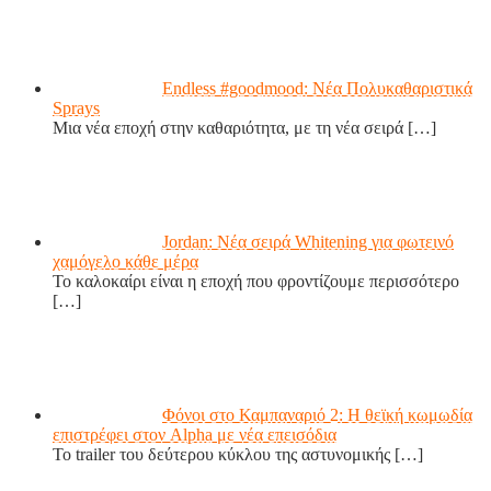
Endless #goodmood: Νέα Πολυκαθαριστικά
Sprays
Μια νέα εποχή στην καθαριότητα, με τη νέα σειρά
[…]
Jordan: Νέα σειρά Whitening για φωτεινό
χαμόγελο κάθε μέρα
Το καλοκαίρι είναι η εποχή που φροντίζουμε περισσότερο
[…]
Φόνοι στο Καμπαναριό 2: Η θεϊκή κωμωδία
επιστρέφει στον Alpha με νέα επεισόδια
Το trailer του δεύτερου κύκλου της αστυνομικής
[…]