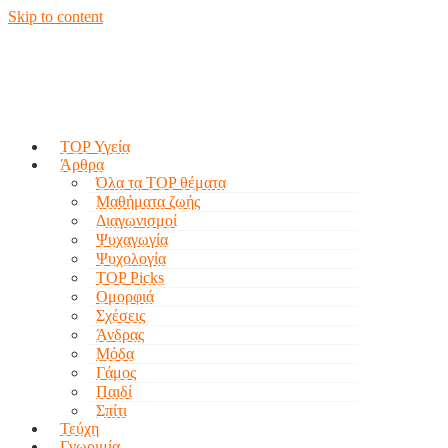
Skip to content
TOP Υγεία
Άρθρα
Όλα τα TOP θέματα
Μαθήματα ζωής
Διαγωνισμοί
Ψυχαγωγία
Ψυχολογία
TOP Picks
Ομορφιά
Σχέσεις
Άνδρας
Μόδα
Γάμος
Παιδί
Σπίτι
Τεύχη
Γνωριμία