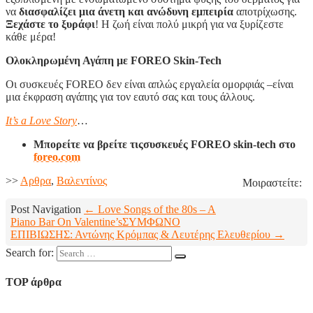
να
διασφαλίζει μια άνετη και ανώδυνη εμπειρία
αποτρίχωσης.
Ξεχάστε το ξυράφι
! Η ζωή είναι πολύ μικρή για να ξυρίζεστε
κάθε μέρα!
Ολοκληρωμένη Αγάπη με FOREO Skin-Tech
Οι συσκευές FOREO δεν είναι απλώς εργαλεία ομορφιάς –είναι
μια έκφραση αγάπης για τον εαυτό σας και τους άλλους.
It’s a Love Story
…
Μπορείτε να βρείτε τιςσυσκευές FOREO skin-tech στο
foreo.com
>>
Aρθρα
,
Βαλεντίνος
Μοιραστείτε:
Post Navigation
← Love Songs of the 80s – A
Piano Bar On Valentine’s
ΣΥΜΦΩΝΟ
ΕΠΙΒΙΩΣΗΣ: Αντώνης Κρόμπας & Λευτέρης Ελευθερίου →
Search for:
TOP άρθρα