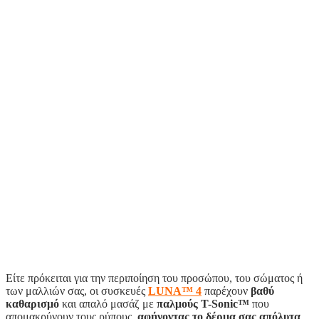
Είτε πρόκειται για την περιποίηση του προσώπου, του σώματος ή
των μαλλιών σας, οι συσκευές
LUNA™ 4
παρέχουν
βαθύ
καθαρισμό
και απαλό μασάζ με
παλμούς T-Sonic™
που
απομακρύνουν τους ρύπους,
αφήνοντας το δέρμα σας απόλυτα