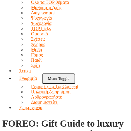
Όλα τα TOP θέματα
Μαθήματα ζωής
Διαγωνισμοί
Ψυχαγωγία
Ψυχολογία
TOP Picks
Ομορφιά
Σχέσεις
Άνδρας
Μόδα
Γάμος
Παιδί
Σπίτι
Τεύχη
Γνωριμία
Menu Toggle
Γνωρίστε το TopConcept
Πολιτική Απορρήτου
Αρθρογραφήστε
Διαφημιστείτε
Επικοινωνία
FOREO: Gift Guide to luxury