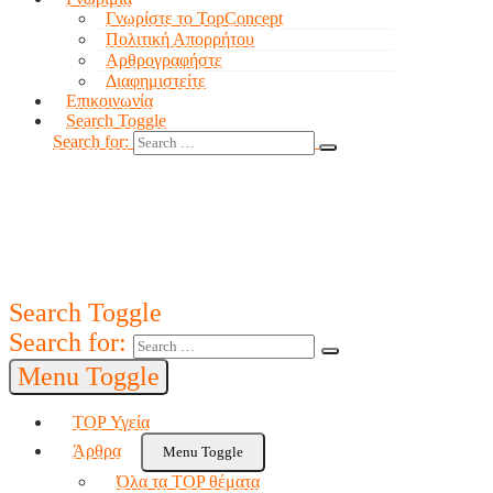
Γνωρίστε το TopConcept
Πολιτική Απορρήτου
Αρθρογραφήστε
Διαφημιστείτε
Επικοινωνία
Search Toggle
Search for:
Search Toggle
Search for:
Menu Toggle
TOP Υγεία
Άρθρα
Menu Toggle
Όλα τα TOP θέματα