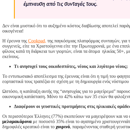
έμπνευση από τις συνταγές τους.
Δεν είναι μυστικό ότι το αυξημένο κόστος διαβίωσης αποτελεί παρά
οικογένεια!
Η έρευνα της
Cookpad,
της παγκόσμιας πλατφόρμας συνταγών, για τι
συγγενείς, είτε τα Χριστούγεννα είτε την Πρωτοχρονιά, με ένα επιπ
φίλους κατά τη διάρκεια των γιορτών, είναι τα άτομα ηλικίας 50+, 
εκείνους.
Τι ανησυχεί τους οικοδεσπότες, νέους και λιγότερο νέους;
Το εντυπωσιακό αποτέλεσμα της έρευνας είναι ότι η τιμή του φαγη
εορταστικά τους τραπέζια σε σχέση με τη δημιουργία ενός νόστιμου
Ωστόσο, η κατάταξη αυτής της “ανησυχίας για το μαγείρεμα” παρουσ
οικονομική κατάσταση. Μόνο το 42% κάτω των 35 ετών θα φιλοξενή
Διαφέρουν οι γευστικές προτιμήσεις στις ηλικιακές ομάδε
Οι περισσότεροι Έλληνες (77%) σκοπεύουν να μαγειρέψουν και να
μελομακάρονα
με ποσοστό 35% είναι το αγαπημένο χριστουγεννιάτικ
δημοφιλές κρεατικό είναι το
χοιρινό
, παραμένοντας σταθερή γευστικ