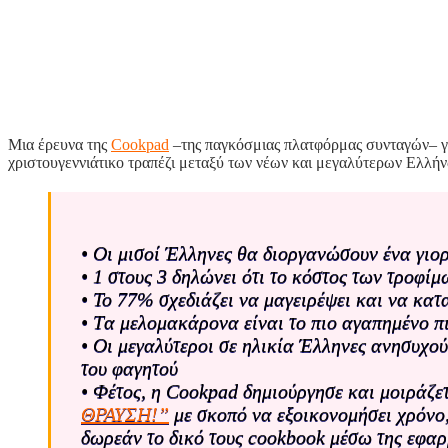
Μια έρευνα της
Cookpad
–της παγκόσμιας πλατφόρμας συνταγών– για 
χριστουγεννιάτικο τραπέζι μεταξύ των νέων και μεγαλύτερων Ελλή
• Οι μισοί Έλληνες θα διοργανώσουν ένα γιορ
• 1 στους 3 δηλώνει ότι το κόστος των τροφίμ
• Το 77% σχεδιάζει να μαγειρέψει και να κατ
• Tα μελομακάρονα είναι το πιο αγαπημένο πι
• Οι μεγαλύτεροι σε ηλικία Έλληνες ανησυχού
του φαγητού
• Φέτος, η Cookpad δημιούργησε και μοιράζε
ΘΡΑΥΣΗ!”
με σκοπό να εξοικονομήσει χρόνο,
δωρεάν το δικό τους cookbook μέσω της εφαρμ