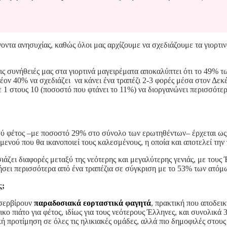
γοντα ανησυχίας, καθώς όλοι μας αρχίζουμε να σχεδιάζουμε τα γιορτι
ς συνήθειές μας στα γιορτινά μαγειρέματα αποκαλύπτει ότι το 49% τ
λέον 40% να σχεδιάζει να κάνει ένα τραπέζι 2-3 φορές μέσα στον Δεκ
με 1 στους 10 (ποσοστό που φτάνει το 11%) να διοργανώνει περισσότερ
τού φέτος –με ποσοστό 29% στο σύνολο των ερωτηθέντων– έρχεται ως
 μενού που θα ικανοποιεί τους καλεσμένους, η οποία και αποτελεί τη
ιάζει διαφορές μεταξύ της νεότερης και μεγαλύτερης γενιάς, με τους
σει περισσότερα από ένα τραπέζια σε σύγκριση με το 53% των ατόμω
ς;
 σερβίρουν
παραδοσιακά εορταστικά φαγητά
, πρακτική που αποδει
ο πιάτο για φέτος, ιδίως για τους νεότερους Έλληνες, και συνολικά 
ή προτίμηση σε όλες τις ηλικιακές ομάδες, αλλά πιο δημοφιλές στους