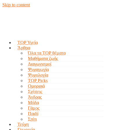
Skip to content
TOP Υγεία
Άρθρα
Όλα τα TOP θέματα
Μαθήματα ζωής
Διαγωνισμοί
Ψυχαγωγία
Ψυχολογία
TOP Picks
Ομορφιά
Σχέσεις
Άνδρας
Μόδα
Γάμος
Παιδί
Σπίτι
Τεύχη
Γνωριμία