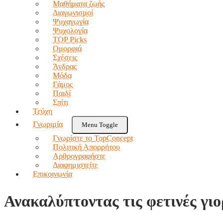
Μαθήματα ζωής
Διαγωνισμοί
Ψυχαγωγία
Ψυχολογία
TOP Picks
Ομορφιά
Σχέσεις
Άνδρας
Μόδα
Γάμος
Παιδί
Σπίτι
Τεύχη
Γνωριμία
Menu Toggle
Γνωρίστε το TopConcept
Πολιτική Απορρήτου
Αρθρογραφήστε
Διαφημιστείτε
Επικοινωνία
Ανακαλύπτοντας τις φετινές γιο