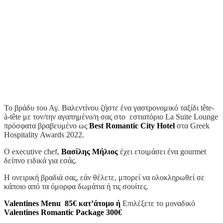
Το βράδυ του Αγ. Βαλεντίνου ζήστε ένα γαστρονομικό ταξίδι tête-
à-tête με τον/την αγαπημένο/η σας στο εστιατόριο La Suite Lounge
πρόσφατα βραβευμένο ως
Best
Romantic
City
Hotel
στα Greek
Hospitality Awards 2022.
O executive chef,
Βασίλης Μήλιος
έχει ετοιμάσει ένα gourmet
δείπνο ειδικά για εσάς.
Η ονειρική βραδιά σας, εάν θέλετε, μπορεί να ολοκληρωθεί σε
κάποιο από τα όμορφα δωμάτια ή τις σουίτες.
Valentines Menu
85€
κατ
’
άτομο
ή
Επιλέξετε το μοναδικό
Valentines Romantic Package
300€