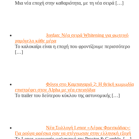
Μια νέα εποχή στην καθαριότητα, με τη νέα σειρά
[…]
Jordan: Νέα σειρά Whitening για φωτεινό
χαμόγελο κάθε μέρα
Το καλοκαίρι είναι η εποχή που φροντίζουμε περισσότερο
[…]
Φόνοι στο Καμπαναριό 2: Η θεϊκή κωμωδία
επιστρέφει στον Alpha με νέα επεισόδια
Το trailer του δεύτερου κύκλου της αστυνομικής
[…]
Νέα Συλλογή Lenor «Αέρας Φρεσκάδας»:
Για ρούχα φρέσκα σαν να στέγνωσαν στην ελληνική εξοχή
Το Lenor, κορυφαίο μαλακτικό της Procter & Gamble,
[…]