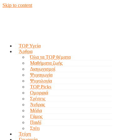
Skip to content
TOP Υγεία
Άρθρα
Όλα τα TOP θέματα
Μαθήματα ζωής
Διαγωνισμοί
Ψυχαγωγία
Ψυχολογία
TOP Picks
Ομορφιά
Σχέσεις
Άνδρας
Μόδα
Γάμος
Παιδί
Σπίτι
Τεύχη
Γνωριμία