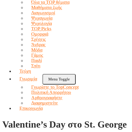
Όλα τα TOP θέματα
Μαθήματα ζωής
Διαγωνισμοί
Ψυχαγωγία
Ψυχολογία
TOP Picks
Ομορφιά
Σχέσεις
Άνδρας
Μόδα
Γάμος
Παιδί
Σπίτι
Τεύχη
Γνωριμία
Menu Toggle
Γνωρίστε το TopConcept
Πολιτική Απορρήτου
Αρθρογραφήστε
Διαφημιστείτε
Επικοινωνία
Valentine’s Day στο St. George