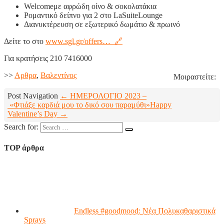
Welcomeμε αφρώδη οίνο & σοκολατάκια
Ρομαντικό δείπνο για 2 στο LaSuiteLounge
Διανυκτέρευση σε εξωτερικό δωμάτιο & πρωινό
Δείτε το στο
www.sgl.gr/offers… 🔗
Για κρατήσεις 210 7416000
>>
Aρθρα
,
Βαλεντίνος
Μοιραστείτε:
Post Navigation
← ΗΜΕΡΟΛΟΓΙΟ 2023 –
«Φτιάξε καρδιά μου το δικό σου παραμύθι»
Happy
Valentine’s Day →
Search for:
TOP άρθρα
Endless #goodmood: Νέα Πολυκαθαριστικά
Sprays