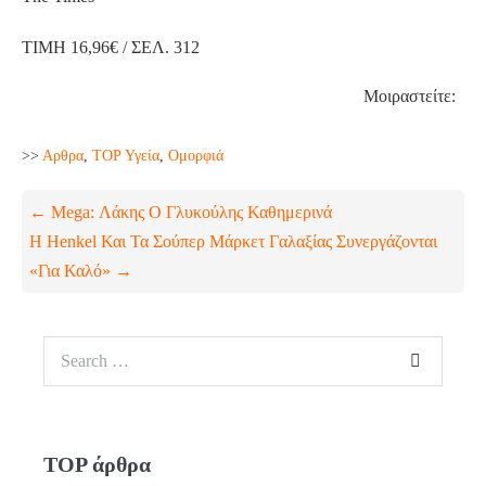
TIMΗ 16,96€ / ΣΕΛ. 312
Μοιραστείτε:
>>
Aρθρα
,
TOP Υγεία
,
Ομορφιά
← Mega: Λάκης Ο Γλυκούλης Καθημερινά
Η Henkel Και Τα Σούπερ Μάρκετ Γαλαξίας Συνεργάζονται
«Για Καλό» →
TOP άρθρα