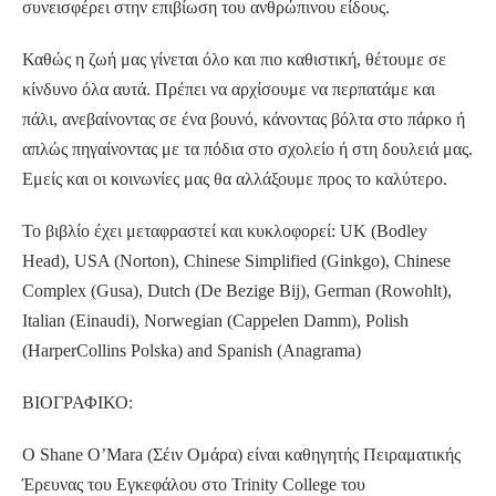
συνεισφέρει στην επιβίωση του ανθρώπινου είδους.
Καθώς η ζωή μας γίνεται όλο και πιο καθιστική, θέτουμε σε
κίνδυνο όλα αυτά. Πρέπει να αρχίσουμε να περπατάμε και
πάλι, ανεβαίνοντας σε ένα βουνό, κάνοντας βόλτα στο πάρκο ή
απλώς πηγαίνοντας με τα πόδια στο σχολείο ή στη δουλειά μας.
Εμείς και οι κοινωνίες μας θα αλλάξουμε προς το καλύτερο.
Το βιβλίο έχει μεταφραστεί και κυκλοφορεί: UK (Bodley
Head), USΑ (Norton), Chinese Simplified (Ginkgo), Chinese
Complex (Gusa), Dutch (De Bezige Bij), German (Rowohlt),
Italian (Einaudi), Norwegian (Cappelen Damm), Polish
(HarperCollins Polska) and Spanish (Anagrama)
ΒΙΟΓΡΑΦΙΚΟ:
Ο Shane O’Mara (Σέιν Ομάρα) είναι καθηγητής Πειραματικής
Έρευνας του Εγκεφάλου στο Trinity College του