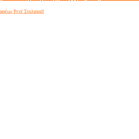
ραφέως Ρενέ Στυλιαρά!