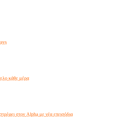
ays
γελο κάθε μέρα
τρέφει στον Alpha με νέα επεισόδια