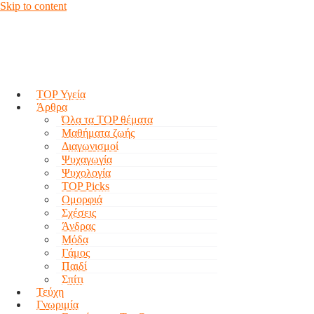
Skip to content
TOP Υγεία
Άρθρα
Όλα τα TOP θέματα
Μαθήματα ζωής
Διαγωνισμοί
Ψυχαγωγία
Ψυχολογία
TOP Picks
Ομορφιά
Σχέσεις
Άνδρας
Μόδα
Γάμος
Παιδί
Σπίτι
Τεύχη
Γνωριμία