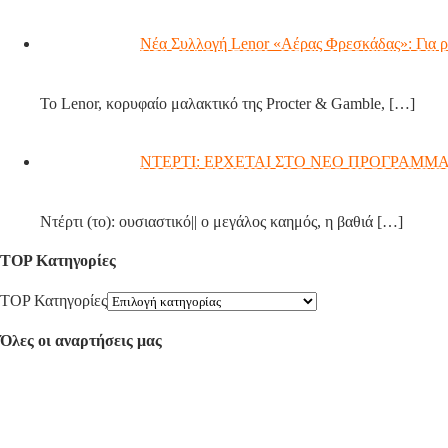
Νέα Συλλογή Lenor «Αέρας Φρεσκάδας»: Για ρ
Το Lenor, κορυφαίο μαλακτικό της Procter & Gamble,
[…]
ΝΤΕΡΤΙ: ΕΡΧΕΤΑΙ ΣΤΟ ΝΕΟ ΠΡΟΓΡΑΜΜΑ
Ντέρτι (το): ουσιαστικό|| ο μεγάλος καημός, η βαθιά
[…]
TOP Κατηγορίες
TOP Κατηγορίες
Όλες οι αναρτήσεις μας