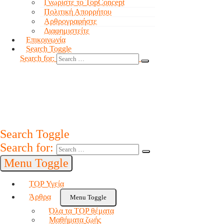
Γνωρίστε το TopConcept
Πολιτική Απορρήτου
Αρθρογραφήστε
Διαφημιστείτε
Επικοινωνία
Search Toggle
Search for:
Search Toggle
Search for:
Menu Toggle
TOP Υγεία
Άρθρα
Menu Toggle
Όλα τα TOP θέματα
Μαθήματα ζωής