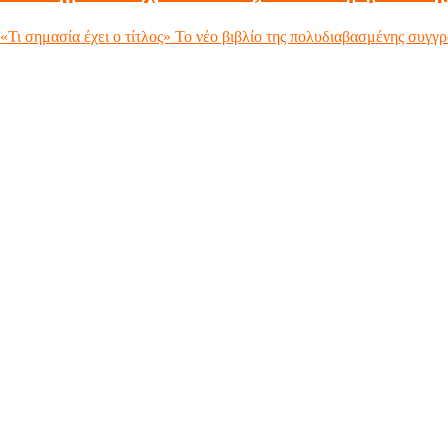
«Τι σημασία έχει ο τίτλος» Το νέο βιβλίο της πολυδιαβασμένης συγγ