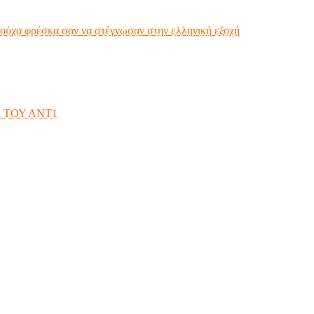
ούχα φρέσκα σαν να στέγνωσαν στην ελληνική εξοχή
 ΤΟΥ ΑΝΤ1