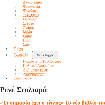
Διαγωνισμοί
Ψυχαγωγία
Ψυχολογία
TOP Picks
Ομορφιά
Σχέσεις
Άνδρας
Μόδα
Γάμος
Παιδί
Σπίτι
Τεύχη
Γνωριμία
Menu Toggle
Γνωρίστε το TopConcept
Πολιτική Απορρήτου
Αρθρογραφήστε
Διαφημιστείτε
Επικοινωνία
Ρενέ Στυλιαρά
«Τι σημασία έχει ο τίτλος» Το νέο βιβλίο 