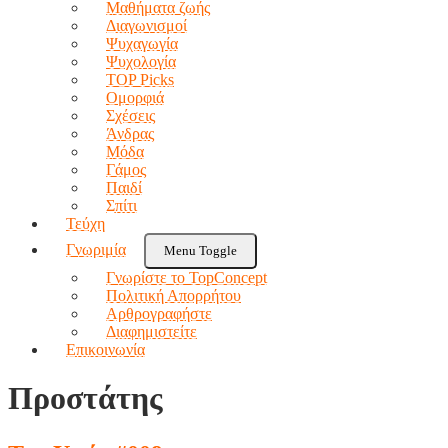
Μαθήματα ζωής
Διαγωνισμοί
Ψυχαγωγία
Ψυχολογία
TOP Picks
Ομορφιά
Σχέσεις
Άνδρας
Μόδα
Γάμος
Παιδί
Σπίτι
Τεύχη
Γνωριμία
Menu Toggle
Γνωρίστε το TopConcept
Πολιτική Απορρήτου
Αρθρογραφήστε
Διαφημιστείτε
Επικοινωνία
Προστάτης