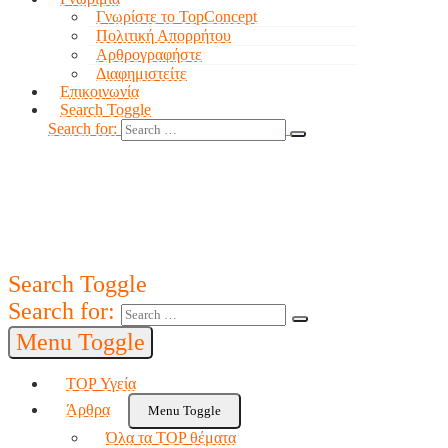
Γνωρίστε το TopConcept
Πολιτική Απορρήτου
Αρθρογραφήστε
Διαφημιστείτε
Επικοινωνία
Search Toggle
Search for:
Search Toggle
Search for:
Menu Toggle
TOP Υγεία
Άρθρα
Menu Toggle
Όλα τα TOP θέματα