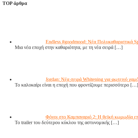
TOP άρθρα
Endless #goodmood: Νέα Πολυκαθαριστικά S
Μια νέα εποχή στην καθαριότητα, με τη νέα σειρά
[…]
Jordan: Νέα σειρά Whitening για φωτεινό χαμ
Το καλοκαίρι είναι η εποχή που φροντίζουμε περισσότερο
[…
Φόνοι στο Καμπαναριό 2: Η θεϊκή κωμωδία επ
Το trailer του δεύτερου κύκλου της αστυνομικής
[…]