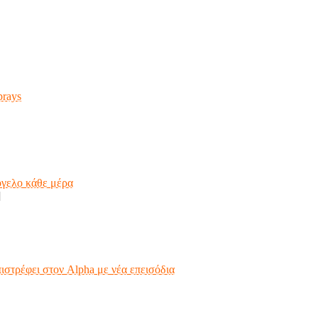
prays
όγελο κάθε μέρα
]
ιστρέφει στον Alpha με νέα επεισόδια