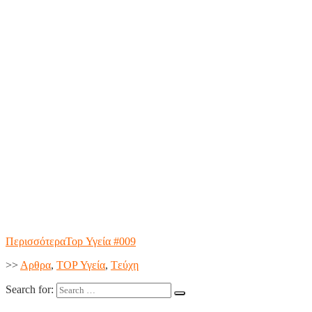
Περισσότερα
Top Υγεία #009
>>
Aρθρα
,
TOP Υγεία
,
Tεύχη
Search for: