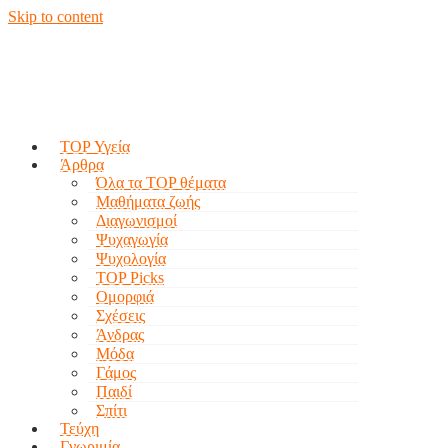
Skip to content
TOP Υγεία
Άρθρα
Όλα τα TOP θέματα
Μαθήματα ζωής
Διαγωνισμοί
Ψυχαγωγία
Ψυχολογία
TOP Picks
Ομορφιά
Σχέσεις
Άνδρας
Μόδα
Γάμος
Παιδί
Σπίτι
Τεύχη
Γνωριμία