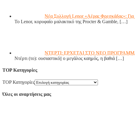
Νέα Συλλογή Lenor «Αέρας Φρεσκάδας»: Για 
Το Lenor, κορυφαίο μαλακτικό της Procter & Gamble,
[…]
ΝΤΕΡΤΙ: ΕΡΧΕΤΑΙ ΣΤΟ ΝΕΟ ΠΡΟΓΡΑΜΜ
Ντέρτι (το): ουσιαστικό|| ο μεγάλος καημός, η βαθιά
[…]
TOP Κατηγορίες
TOP Κατηγορίες
Όλες οι αναρτήσεις μας