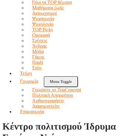
Όλα τα TOP θέματα
Μαθήματα ζωής
Διαγωνισμοί
Ψυχαγωγία
Ψυχολογία
TOP Picks
Ομορφιά
Σχέσεις
Άνδρας
Μόδα
Γάμος
Παιδί
Σπίτι
Τεύχη
Γνωριμία
Menu Toggle
Γνωρίστε το TopConcept
Πολιτική Απορρήτου
Αρθρογραφήστε
Διαφημιστείτε
Επικοινωνία
Κέντρο πολιτισμού Ίδρυμα