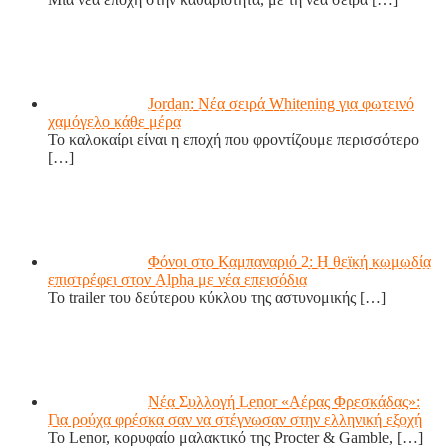
Jordan: Νέα σειρά Whitening για φωτεινό
χαμόγελο κάθε μέρα
Το καλοκαίρι είναι η εποχή που φροντίζουμε περισσότερο
[…]
Φόνοι στο Καμπαναριό 2: Η θεϊκή κωμωδία
επιστρέφει στον Alpha με νέα επεισόδια
Το trailer του δεύτερου κύκλου της αστυνομικής
[…]
Νέα Συλλογή Lenor «Αέρας Φρεσκάδας»:
Για ρούχα φρέσκα σαν να στέγνωσαν στην ελληνική εξοχή
Το Lenor, κορυφαίο μαλακτικό της Procter & Gamble,
[…]