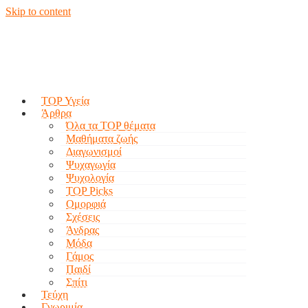
Skip to content
TOP Υγεία
Άρθρα
Όλα τα TOP θέματα
Μαθήματα ζωής
Διαγωνισμοί
Ψυχαγωγία
Ψυχολογία
TOP Picks
Ομορφιά
Σχέσεις
Άνδρας
Μόδα
Γάμος
Παιδί
Σπίτι
Τεύχη
Γνωριμία