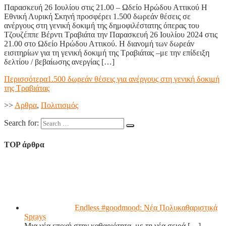
Παρασκευή 26 Ιουλίου στις 21.00 – Ωδείο Ηρώδου Αττικού Η
Εθνική Λυρική Σκηνή προσφέρει 1.500 δωρεάν θέσεις σε
ανέργους στη γενική δοκιμή της δημοφιλέστατης όπερας του
Τζουζέππε Βέρντι Τραβιάτα την Παρασκευή 26 Ιουλίου 2024 στις
21.00 στο Ωδείο Ηρώδου Αττικού. Η διανομή των δωρεάν
εισιτηρίων για τη γενική δοκιμή της Τραβιάτας –με την επίδειξη
δελτίου / βεβαίωσης ανεργίας […]
Περισσότερα
1.500 δωρεάν θέσεις για ανέργους στη γενική δοκιμή
της Τραβιάτας
>>
Aρθρα
,
Πολιτισμός
Search for:
TOP άρθρα
Endless #goodmood: Νέα Πολυκαθαριστικά
Sprays
Μια νέα εποχή στην καθαριότητα, με τη νέα σειρά
[…]