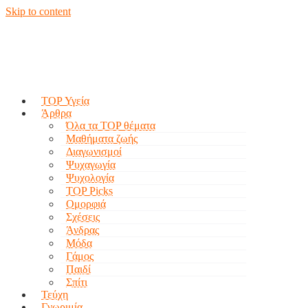
Skip to content
TOP Υγεία
Άρθρα
Όλα τα TOP θέματα
Μαθήματα ζωής
Διαγωνισμοί
Ψυχαγωγία
Ψυχολογία
TOP Picks
Ομορφιά
Σχέσεις
Άνδρας
Μόδα
Γάμος
Παιδί
Σπίτι
Τεύχη
Γνωριμία