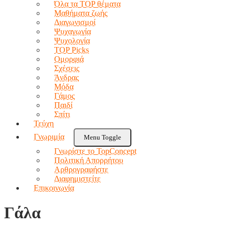
Όλα τα TOP θέματα
Μαθήματα ζωής
Διαγωνισμοί
Ψυχαγωγία
Ψυχολογία
TOP Picks
Ομορφιά
Σχέσεις
Άνδρας
Μόδα
Γάμος
Παιδί
Σπίτι
Τεύχη
Γνωριμία
Menu Toggle
Γνωρίστε το TopConcept
Πολιτική Απορρήτου
Αρθρογραφήστε
Διαφημιστείτε
Επικοινωνία
Γάλα