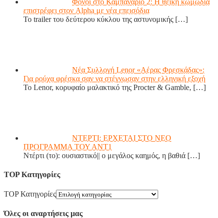
Φόνοι στο Καμπαναριό 2: Η θεϊκή κωμωδία
επιστρέφει στον Alpha με νέα επεισόδια
Το trailer του δεύτερου κύκλου της αστυνομικής
[…]
Νέα Συλλογή Lenor «Αέρας Φρεσκάδας»:
Για ρούχα φρέσκα σαν να στέγνωσαν στην ελληνική εξοχή
Το Lenor, κορυφαίο μαλακτικό της Procter & Gamble,
[…]
ΝΤΕΡΤΙ: ΕΡΧΕΤΑΙ ΣΤΟ ΝΕΟ
ΠΡΟΓΡΑΜΜΑ ΤΟΥ ΑΝΤ1
Ντέρτι (το): ουσιαστικό|| ο μεγάλος καημός, η βαθιά
[…]
TOP Κατηγορίες
TOP Κατηγορίες
Όλες οι αναρτήσεις μας