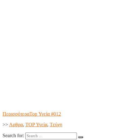
Περισσότερα
Top Υγεία #012
>>
Aρθρα
,
TOP Υγεία
,
Tεύχη
Search for: