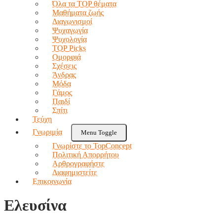
Όλα τα TOP θέματα
Μαθήματα ζωής
Διαγωνισμοί
Ψυχαγωγία
Ψυχολογία
TOP Picks
Ομορφιά
Σχέσεις
Άνδρας
Μόδα
Γάμος
Παιδί
Σπίτι
Τεύχη
Γνωριμία
Menu Toggle
Γνωρίστε το TopConcept
Πολιτική Απορρήτου
Αρθρογραφήστε
Διαφημιστείτε
Επικοινωνία
Ελευσίνα