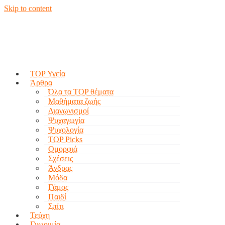
Skip to content
TOP Υγεία
Άρθρα
Όλα τα TOP θέματα
Μαθήματα ζωής
Διαγωνισμοί
Ψυχαγωγία
Ψυχολογία
TOP Picks
Ομορφιά
Σχέσεις
Άνδρας
Μόδα
Γάμος
Παιδί
Σπίτι
Τεύχη
Γνωριμία