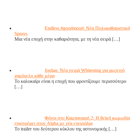
Endless #goodmood: Νέα Πολυκαθαριστικά
Sprays
Μια νέα εποχή στην καθαριότητα, με τη νέα σειρά
[…]
Jordan: Νέα σειρά Whitening για φωτεινό
χαμόγελο κάθε μέρα
Το καλοκαίρι είναι η εποχή που φροντίζουμε περισσότερο
[…]
Φόνοι στο Καμπαναριό 2: Η θεϊκή κωμωδία
επιστρέφει στον Alpha με νέα επεισόδια
Το trailer του δεύτερου κύκλου της αστυνομικής
[…]