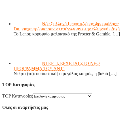
Νέα Συλλογή Lenor «Αέρας Φρεσκάδας»:
Για ρούχα φρέσκα σαν να στέγνωσαν στην ελληνική εξοχή
Το Lenor, κορυφαίο μαλακτικό της Procter & Gamble,
[…]
ΝΤΕΡΤΙ: ΕΡΧΕΤΑΙ ΣΤΟ ΝΕΟ
ΠΡΟΓΡΑΜΜΑ ΤΟΥ ΑΝΤ1
Ντέρτι (το): ουσιαστικό|| ο μεγάλος καημός, η βαθιά
[…]
TOP Κατηγορίες
TOP Κατηγορίες
Όλες οι αναρτήσεις μας