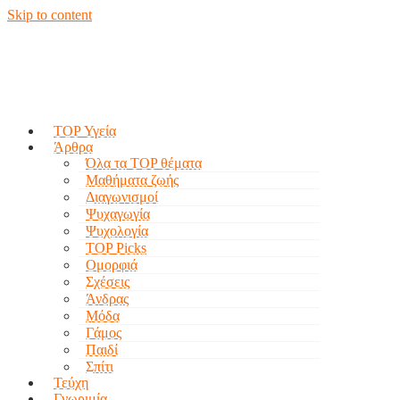
Skip to content
TOP Υγεία
Άρθρα
Όλα τα TOP θέματα
Μαθήματα ζωής
Διαγωνισμοί
Ψυχαγωγία
Ψυχολογία
TOP Picks
Ομορφιά
Σχέσεις
Άνδρας
Μόδα
Γάμος
Παιδί
Σπίτι
Τεύχη
Γνωριμία