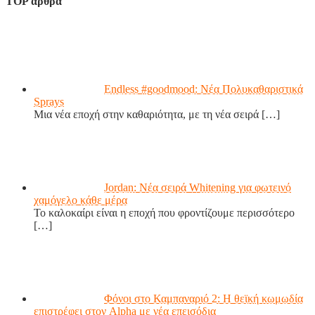
TOP άρθρα
Endless #goodmood: Νέα Πολυκαθαριστικά
Sprays
Μια νέα εποχή στην καθαριότητα, με τη νέα σειρά
[…]
Jordan: Νέα σειρά Whitening για φωτεινό
χαμόγελο κάθε μέρα
Το καλοκαίρι είναι η εποχή που φροντίζουμε περισσότερο
[…]
Φόνοι στο Καμπαναριό 2: Η θεϊκή κωμωδία
επιστρέφει στον Alpha με νέα επεισόδια