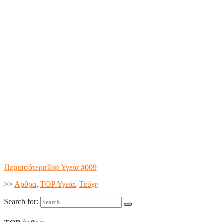
Περισσότερα
Top Υγεία #009
>>
Aρθρα
,
TOP Υγεία
,
Tεύχη
Search for: