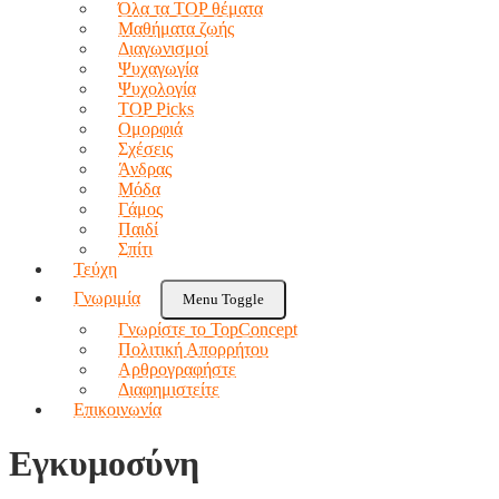
Όλα τα TOP θέματα
Μαθήματα ζωής
Διαγωνισμοί
Ψυχαγωγία
Ψυχολογία
TOP Picks
Ομορφιά
Σχέσεις
Άνδρας
Μόδα
Γάμος
Παιδί
Σπίτι
Τεύχη
Γνωριμία
Menu Toggle
Γνωρίστε το TopConcept
Πολιτική Απορρήτου
Αρθρογραφήστε
Διαφημιστείτε
Επικοινωνία
Εγκυμοσύνη