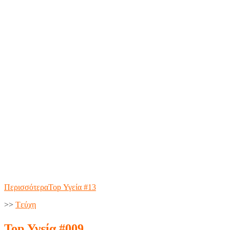
Περισσότερα
Top Υγεία #13
>>
Tεύχη
Top Υγεία #009