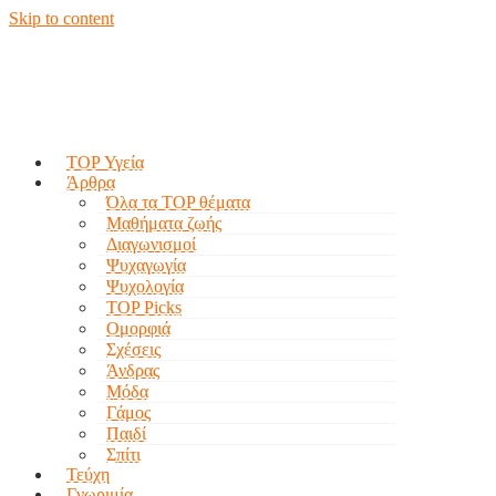
Skip to content
TOP Υγεία
Άρθρα
Όλα τα TOP θέματα
Μαθήματα ζωής
Διαγωνισμοί
Ψυχαγωγία
Ψυχολογία
TOP Picks
Ομορφιά
Σχέσεις
Άνδρας
Μόδα
Γάμος
Παιδί
Σπίτι
Τεύχη
Γνωριμία