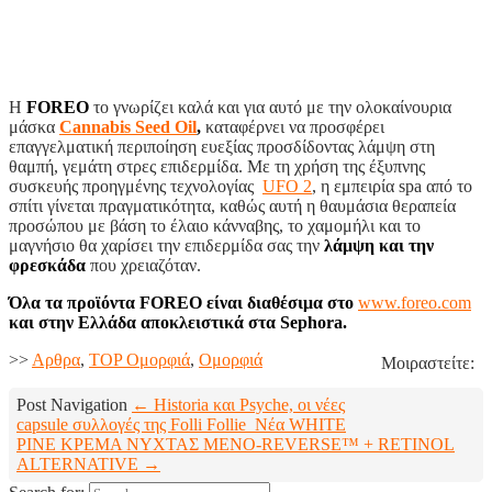
H
FOREO
το γνωρίζει καλά και για αυτό με την ολοκαίνουρια
μάσκα
Cannabis Seed Oil
,
καταφέρνει να προσφέρει
επαγγελματική περιποίηση ευεξίας προσδίδοντας λάμψη στη
θαμπή, γεμάτη στρες επιδερμίδα. Με τη χρήση της έξυπνης
συσκευής προηγμένης τεχνολογίας
UFO 2
, η εμπειρία spa από το
σπίτι γίνεται πραγματικότητα, καθώς αυτή η θαυμάσια θεραπεία
προσώπου με βάση το έλαιο κάνναβης, το χαμομήλι και το
μαγνήσιο θα χαρίσει την επιδερμίδα σας την
λάμψη και την
φρεσκάδα
που χρειαζόταν.
Όλα τα προϊόντα
FOREO
είναι διαθέσιμα στο
www.foreo.com
και στην Ελλάδα
αποκλειστικά
στα
Sephora
.
>>
Aρθρα
,
TOP Ομορφιά
,
Ομορφιά
Μοιραστείτε:
Post Navigation
← Historia και Psyche, οι νέες
capsule συλλογές της Folli Follie
Nέα WΗΙΤΕ
PINE ΚΡΕΜΑ ΝΥΧΤΑΣ MENO-REVERSE™ + RETINOL
ALTERNATIVE →