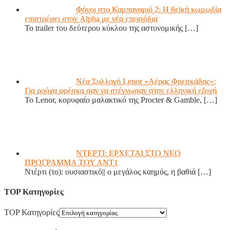
Φόνοι στο Καμπαναριό 2: Η θεϊκή κωμωδία
επιστρέφει στον Alpha με νέα επεισόδια
Το trailer του δεύτερου κύκλου της αστυνομικής
[…]
Νέα Συλλογή Lenor «Αέρας Φρεσκάδας»:
Για ρούχα φρέσκα σαν να στέγνωσαν στην ελληνική εξοχή
Το Lenor, κορυφαίο μαλακτικό της Procter & Gamble,
[…]
ΝΤΕΡΤΙ: ΕΡΧΕΤΑΙ ΣΤΟ ΝΕΟ
ΠΡΟΓΡΑΜΜΑ ΤΟΥ ΑΝΤ1
Ντέρτι (το): ουσιαστικό|| ο μεγάλος καημός, η βαθιά
[…]
TOP Κατηγορίες
TOP Κατηγορίες