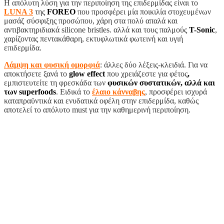
Η απόλυτη λύση για την περιποίηση της επιδερμίδας είναι το
LUNA 3
της
FOREO
που προσφέρει μία ποικιλία στοχευμένων
μασάζ σύσφιξης προσώπου, χάρη στα πολύ απαλά και
αντιβακτηριδιακά silicone bristles. αλλά και τους παλμούς
T-Sonic
,
χαρίζοντας πεντακάθαρη, εκτυφλωτικά φωτεινή και υγιή
επιδερμίδα.
Λάμψη και φυσική ομορφιά
: άλλες δύο λέξεις-κλειδιά. Για να
αποκτήσετε ξανά το
glow
effect
που χρειάζεστε για φέτος
,
εμπιστευτείτε τη φρεσκάδα των
φυσικών συστατικών, αλλά και
των
superfoods
. Ειδικά το
έλαιο κάνναβης
, προσφέρει ισχυρά
καταπραϋντικά και ενυδατικά οφέλη στην επιδερμίδα, καθώς
αποτελεί το απόλυτο must για την καθημερινή περιποίηση.