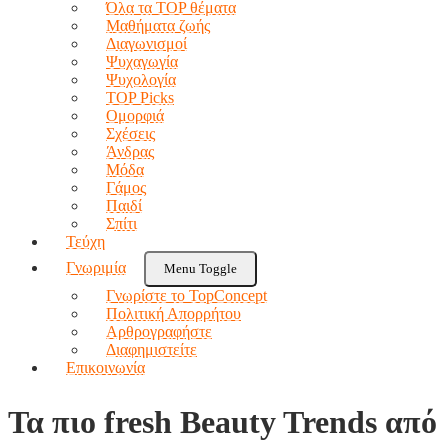
Όλα τα TOP θέματα
Μαθήματα ζωής
Διαγωνισμοί
Ψυχαγωγία
Ψυχολογία
TOP Picks
Ομορφιά
Σχέσεις
Άνδρας
Μόδα
Γάμος
Παιδί
Σπίτι
Τεύχη
Γνωριμία
Menu Toggle
Γνωρίστε το TopConcept
Πολιτική Απορρήτου
Αρθρογραφήστε
Διαφημιστείτε
Επικοινωνία
Τα πιο fresh Beauty Trends από