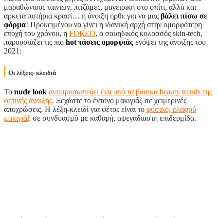
μαραθώνιους ταινιών, πιτζάμες, μαγειρική στο σπίτι, αλλά και
αρκετά ποτήρια κρασί… η άνοιξη ήρθε για να μας
βάλει πίσω σε
φόρμα
! Προκειμένου να γίνει η ιδανική αρχή στην ομορφότερη
εποχή του χρόνου, η
FOREO
, ο σουηδικός κολοσσός skin-tech,
παρουσιάζει τις πιο
hot
τάσεις ομορφιάς
ενόψει της άνοιξης του
2021:
Οι λέξεις- κλειδιά
Το
nude
look
αντιπροσωπεύει ένα από τα βασικά beauty trends της
φετινής άνοιξης.
Ξεχάστε το έντονο μακιγιάζ σε χειμερινές
αποχρώσεις. Η λέξη-κλειδί για φέτος είναι το
φυσικό, ελαφρύ
μακιγιάζ
σε συνδυασμό με καθαρή, αψεγάδιαστη επιδερμίδα.