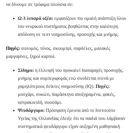
να δίνουμε σε τρόφιμα πλούσια σε:
Ω-3 λιπαρά οξέα:
εμφανίζουν πιο ομαλή ανάπτυξη όλου
του νευρικού συστήματος βοηθώντας στην καλύτερη
απόδοση σε τεστ νοημοσύνης, προσοχής και μνήμης.
Πηγές:
σολομός, τόνος, σκουμπρί, σαρδέλες, μαλακές
μαργαρίνες, ξηροί καρποί.
Σίδηρο:
η έλλειψή του προκαλεί διαταραχές προσοχής,
μνήμης και συμπεριφοράς ενώ συνδέεται στενά με
χαμηλότερους δείκτες νοημοσύνης (IQ).
Πηγές:
μοσχάρι, συκώτι, δαμάσκηνα αποξηραμένα, φακές,
οστρακοειδή, σουσάμι.
Ψευδάργυρο:
Πρόσφατη έρευνα από το Ινστιτούτο
Υγείας της Ολλανδίας έδειξε ότι τα παιδιά που λάμβαναν
συστηματικά ψευδάργυρο είχαν αυξημένη μαθησιακή