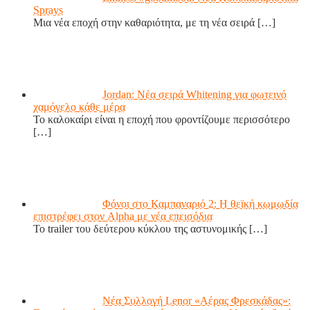
Sprays
Μια νέα εποχή στην καθαριότητα, με τη νέα σειρά
[…]
Jordan: Νέα σειρά Whitening για φωτεινό
χαμόγελο κάθε μέρα
Το καλοκαίρι είναι η εποχή που φροντίζουμε περισσότερο
[…]
Φόνοι στο Καμπαναριό 2: Η θεϊκή κωμωδία
επιστρέφει στον Alpha με νέα επεισόδια
Το trailer του δεύτερου κύκλου της αστυνομικής
[…]
Νέα Συλλογή Lenor «Αέρας Φρεσκάδας»: