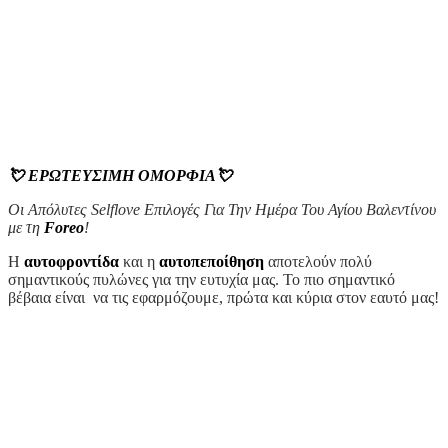
💘
ΕΡΩΤΕΥΣΙΜΗ ΟΜΟΡΦΙΑ
💘
Οι Απόλυτες
Selflove
Επιλογές
Για Την Ημ
έ
ρα Του
Αγί
ου Βαλεντ
ί
νου
μ
ε
τ
η
Foreo
!
Η
α
υτοφροντίδα
και η
αυτοπεποίθηση
αποτελούν πολύ
σημαντικούς πυλώνες για την ευτυχία μας. Το πιο σημαντικό
βέβαια είναι να τις εφαρμόζουμε, πρώτα και κύρια στον εαυτό μας!