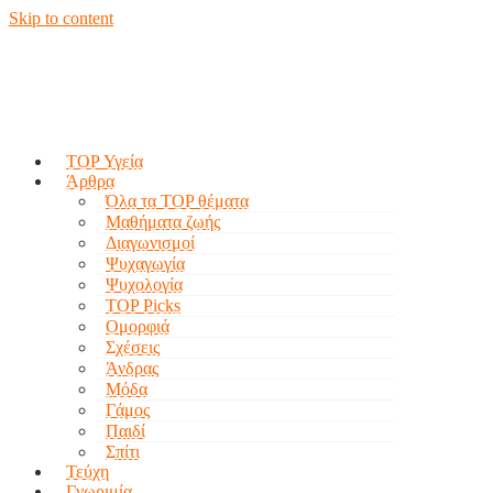
Skip to content
TOP Υγεία
Άρθρα
Όλα τα TOP θέματα
Μαθήματα ζωής
Διαγωνισμοί
Ψυχαγωγία
Ψυχολογία
TOP Picks
Ομορφιά
Σχέσεις
Άνδρας
Μόδα
Γάμος
Παιδί
Σπίτι
Τεύχη
Γνωριμία