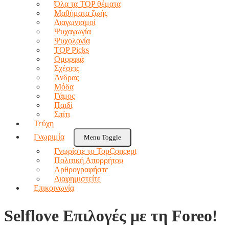
Όλα τα TOP θέματα
Μαθήματα ζωής
Διαγωνισμοί
Ψυχαγωγία
Ψυχολογία
TOP Picks
Ομορφιά
Σχέσεις
Άνδρας
Μόδα
Γάμος
Παιδί
Σπίτι
Τεύχη
Γνωριμία
Menu Toggle
Γνωρίστε το TopConcept
Πολιτική Απορρήτου
Αρθρογραφήστε
Διαφημιστείτε
Επικοινωνία
Selflove Επιλογές με τη Foreo!