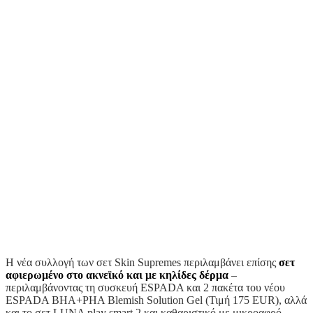
Η νέα συλλογή των σετ Skin Supremes περιλαμβάνει επίσης
σετ
αφιερωμένο
στο
ακνεϊκό
και
με
κηλίδες
δέρμα
–
περιλαμβάνοντας τη συσκευή ESPADA και 2 πακέτα του νέου
ESPADA BHA+PHA Blemish Solution Gel (Τιμή 175 EUR), αλλά
και το σετ LUNA play smart 2 και καθαριστικό με μικροαφρό