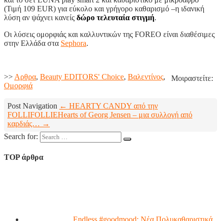
(Τιμή 109 EUR) για εύκολο και γρήγορο καθαρισμό –η ιδανική
λύση αν ψάχνει κανείς
δώρο τελευταία στιγμή
.
Οι λύσεις ομορφιάς και καλλυντικών της FOREO είναι διαθέσιμες
στην Ελλάδα στα
Sephora
.
>>
Aρθρα
,
Beauty EDITORS' Choice
,
Βαλεντίνος
,
Μοιραστείτε:
Ομορφιά
Post Navigation
← HEARTY CANDY από την
FOLLIFOLLIE
Hearts of Georg Jensen – μια συλλογή από
καρδιάς… →
Search for:
TOP άρθρα
Endless #goodmood: Νέα Πολυκαθαριστικά