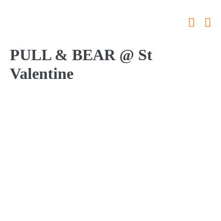
Skip
to
Search
Me
content
Toggle
To
PULL & BEAR @ St
Valentine