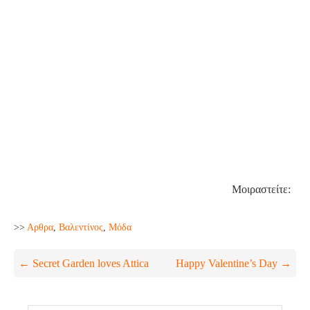
Μοιραστείτε:
>>
Aρθρα
,
Βαλεντίνος
,
Μόδα
Post
← Secret Garden loves Attica
Happy Valentine’s Day →
Navigation