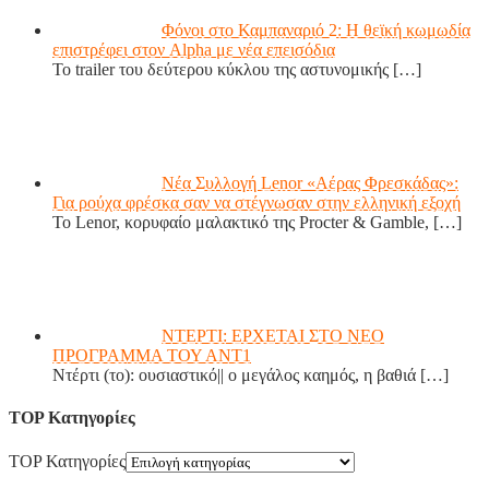
Φόνοι στο Καμπαναριό 2: Η θεϊκή κωμωδία
επιστρέφει στον Alpha με νέα επεισόδια
Το trailer του δεύτερου κύκλου της αστυνομικής
[…]
Νέα Συλλογή Lenor «Αέρας Φρεσκάδας»:
Για ρούχα φρέσκα σαν να στέγνωσαν στην ελληνική εξοχή
Το Lenor, κορυφαίο μαλακτικό της Procter & Gamble,
[…]
ΝΤΕΡΤΙ: ΕΡΧΕΤΑΙ ΣΤΟ ΝΕΟ
ΠΡΟΓΡΑΜΜΑ ΤΟΥ ΑΝΤ1
Ντέρτι (το): ουσιαστικό|| ο μεγάλος καημός, η βαθιά
[…]
TOP Κατηγορίες
TOP Κατηγορίες