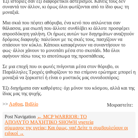
Έξι ιστορίες σαν έξι διαφορετικοί αστερισμοί. Κανείς τους δεν
συναντά τον άλλον, κι όμως όλοι φωτίζονται από το ίδιο φως: τη
μοναξιά.
Μια σκιά που πέφτει αθόρυβα, ένα κενό που απλώνεται σαν
θάλασσα, μια σιωπή που άλλοτε συνθλίβει κι άλλοτε προσφέρει
απροσδόκητη γαλήνη. Οι ήρωες αυτών των διηγημάτων αναζητούν
δρόμους διαφυγής∙ παλεύουν με τις σκιές τους, πασχίζουν να
σπάσουν τον κύκλο. Κάποιοι καταφέρνουν να συναντήσουν το
φως∙ άλλοι χάνουν το μονοπάτι μέσα στο σκοτάδι. Μα όλοι
αφήνουν πίσω τους το αποτύπωμα της προσπάθειας.
Σε μια εποχή που οι φωνές πνίγονται μέσα στον θόρυβο, οι
Παράλληλες Τροχιές ψιθυρίζουν το πιο επίμονο ερώτημα: μπορεί η
μοναξιά να ξορκιστεί ή είναι ο μυστικός μας συνοδοιπόρος;
Έξι διηγήματα σαν καθρέφτες∙ όχι μόνον του κόσμου, αλλά και της
ίδιας μας της ψυχής.
>>
Aρθρα
,
Βιβλίο
Μοιραστείτε:
Post Navigation
← MCP WARRIOR: ΤΟ
ΑΠΟΛΥΤΟ ΜΑΧΗΤΙΚΟ SHOW
Η νηστεία
σύμμαχος της υγείας; Και όμως, ναι! Δείτε τι συμβουλεύουν οι
ειδικοί →