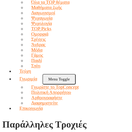
Όλα τα TOP θέματα
Μαθήματα ζωής
Διαγωνισμοί
Ψυχαγωγία
Ψυχολογία
TOP Picks
Ομορφιά
Σχέσεις
Άνδρας
Μόδα
Γάμος
Παιδί
Σπίτι
Τεύχη
Γνωριμία
Menu Toggle
Γνωρίστε το TopConcept
Πολιτική Απορρήτου
Αρθρογραφήστε
Διαφημιστείτε
Επικοινωνία
Παράλληλες Τροχιές