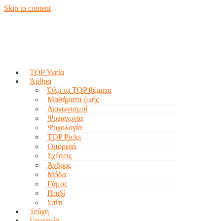
Skip to content
TOP Υγεία
Άρθρα
Όλα τα TOP θέματα
Μαθήματα ζωής
Διαγωνισμοί
Ψυχαγωγία
Ψυχολογία
TOP Picks
Ομορφιά
Σχέσεις
Άνδρας
Μόδα
Γάμος
Παιδί
Σπίτι
Τεύχη
Γνωριμία