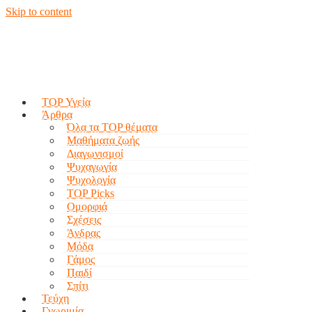
Skip to content
TOP Υγεία
Άρθρα
Όλα τα TOP θέματα
Μαθήματα ζωής
Διαγωνισμοί
Ψυχαγωγία
Ψυχολογία
TOP Picks
Ομορφιά
Σχέσεις
Άνδρας
Μόδα
Γάμος
Παιδί
Σπίτι
Τεύχη
Γνωριμία