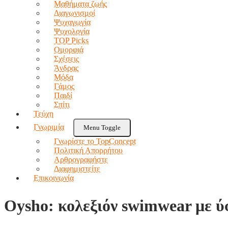
Μαθήματα ζωής
Διαγωνισμοί
Ψυχαγωγία
Ψυχολογία
TOP Picks
Ομορφιά
Σχέσεις
Άνδρας
Μόδα
Γάμος
Παιδί
Σπίτι
Τεύχη
Γνωριμία
Menu Toggle
Γνωρίστε το TopConcept
Πολιτική Απορρήτου
Αρθρογραφήστε
Διαφημιστείτε
Επικοινωνία
Oysho: κολεξιόν swimwear με ύφ