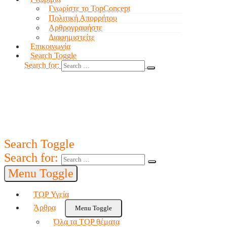
Γνωρίστε το TopConcept
Πολιτική Απορρήτου
Αρθρογραφήστε
Διαφημιστείτε
Επικοινωνία
Search Toggle
Search for:
Search Toggle
Search for:
Menu Toggle
TOP Υγεία
Άρθρα
Menu Toggle
Όλα τα TOP θέματα