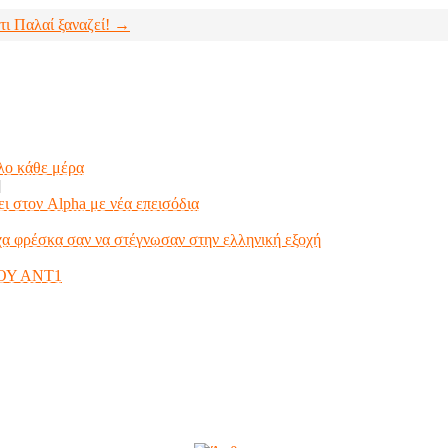
τι Παλαί ξαναζεί! →
ελο κάθε μέρα
]
ι στον Alpha με νέα επεισόδια
α φρέσκα σαν να στέγνωσαν στην ελληνική εξοχή
ΟΥ ΑΝΤ1