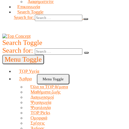
Διαφημιστείτε
Επικοινωνία
Search Toggle
Search for:
Search Toggle
Search for:
Menu Toggle
TOP Υγεία
Άρθρα
Menu Toggle
Όλα τα TOP θέματα
Μαθήματα ζωής
Διαγωνισμοί
Ψυχαγωγία
Ψυχολογία
TOP Picks
Ομορφιά
Σχέσεις
Άνδρας