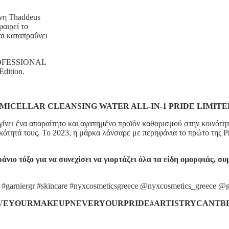
χνη Thaddeus
φαιρεί το
αι καταπραΰνει
PROFESSIONAL
dition.
MICELLAR CLEANSING WATER ALL-IN-1 PRIDE LIMITE
ει γίνει ένα απαραίτητο και αγαπημένο προϊόν καθαρισμού στην κοινό
κότητά τους. Το 2023, η μάρκα λάνσαρε με περηφάνια το πρώτο της Pr
άνιο τόξο για να συνεχίσει να γιορτάζει όλα τα είδη ομορφιάς, σ
 #garniergr #skincare #nyxcosmeticsgreece @nyxcosmetics_greece @g
VEYOURMAKEUPNEVERYOURPRIDE#ARTISTRYCANTB