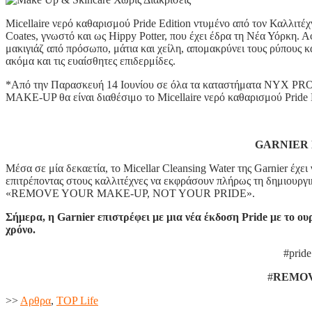
Micellaire νερό καθαρισμού Pride Edition ντυμένο από τον Καλλιτέ
Coates, γνωστό και ως Hippy Potter, που έχει έδρα τη Νέα Υόρκη. Α
μακιγιάζ από πρόσωπο, μάτια και χείλη, απομακρύνει τους ρύπους κ
ακόμα και τις ευαίσθητες επιδερμίδες.
*Από την Παρασκευή 14 Ιουνίου σε όλα τα καταστήματα NYX 
MAKE-UP θα είναι διαθέσιμο το Micellaire νερό καθαρισμού Pride E
GARNIER 
Μέσα σε μία δεκαετία, το Micellar Cleansing Water της Garnier έχ
επιτρέποντας στους καλλιτέχνες να εκφράσουν πλήρως τη δημιουργι
«REMOVE YOUR MAKE-UP, NOT YOUR PRIDE».
Σήμερα, η Garnier επιστρέφει με μια νέα έκδοση Pride με το ουρ
χρόνο.
#pride
#
REMO
>>
Aρθρα
,
TOP Life