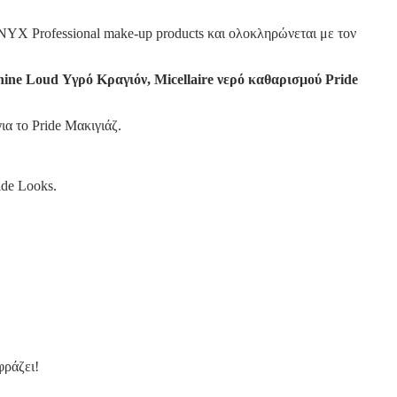
 NYX Professional make-up products και ολοκληρώνεται με τον
hine Loud Υγρό Κραγιόν, Micellaire νερό καθαρισμού Pride
α το Pride Μακιγιάζ.
ide Looks.
φράζει!