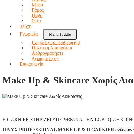
Μόδα
Γάμος
Παιδί
Σπίτι
Τεύχη
Γνωριμία
Menu Toggle
Γνωρίστε το TopConcept
Πολιτική Απορρήτου
Αρθρογραφήστε
Διαφημιστείτε
Επικοινωνία
Make Up & Skincare Χωρίς Δια
Η GARNIER ΣΤΗΡΙΖΕΙ ΥΠΕΡΗΦΑΝΑ ΤΗΝ LGBTQIA+ ΚΟΙ
Η NYX PROFESSIONAL MAKE UP & Η GARNIER
ενώνουν 