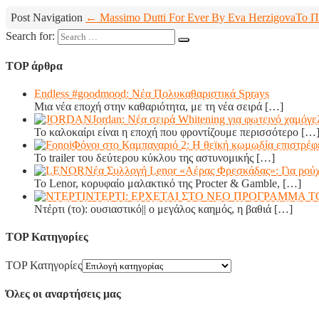
Post Navigation
← Massimo Dutti For Ever By Eva Herzigova
Το Π
Search for:
TOP άρθρα
Endless #goodmood: Νέα Πολυκαθαριστικά Sprays
Μια νέα εποχή στην καθαριότητα, με τη νέα σειρά
[…]
Jordan: Νέα σειρά Whitening για φωτεινό χαμόγ
Το καλοκαίρι είναι η εποχή που φροντίζουμε περισσότερο
[…
Φόνοι στο Καμπαναριό 2: Η θεϊκή κωμωδία επιστρέφε
Το trailer του δεύτερου κύκλου της αστυνομικής
[…]
Νέα Συλλογή Lenor «Αέρας Φρεσκάδας»: Για ρούχ
Το Lenor, κορυφαίο μαλακτικό της Procter & Gamble,
[…]
ΝΤΕΡΤΙ: ΕΡΧΕΤΑΙ ΣΤΟ ΝΕΟ ΠΡΟΓΡΑΜΜΑ Τ
Ντέρτι (το): ουσιαστικό|| ο μεγάλος καημός, η βαθιά
[…]
TOP Κατηγορίες
TOP Κατηγορίες
Όλες οι αναρτήσεις μας