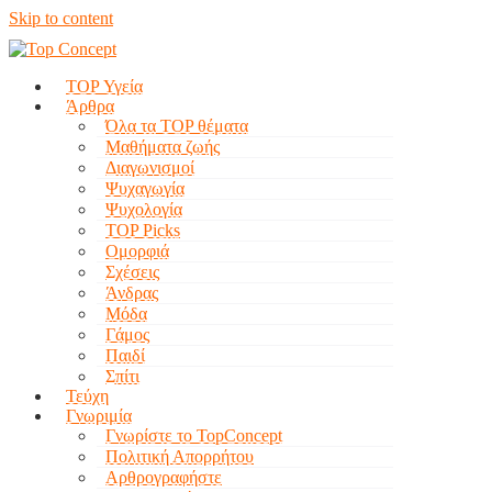
Skip to content
TOP Υγεία
Άρθρα
Όλα τα TOP θέματα
Μαθήματα ζωής
Διαγωνισμοί
Ψυχαγωγία
Ψυχολογία
TOP Picks
Ομορφιά
Σχέσεις
Άνδρας
Μόδα
Γάμος
Παιδί
Σπίτι
Τεύχη
Γνωριμία
Γνωρίστε το TopConcept
Πολιτική Απορρήτου
Αρθρογραφήστε