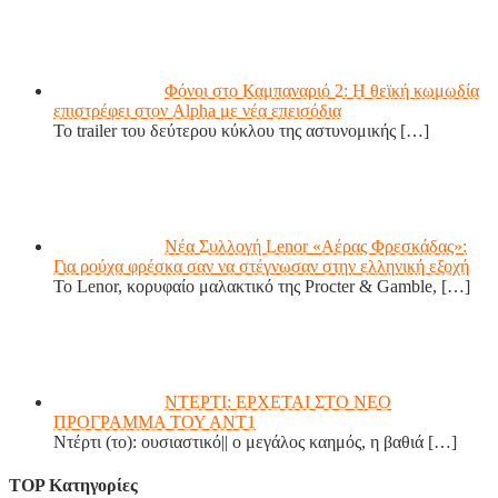
Φόνοι στο Καμπαναριό 2: Η θεϊκή κωμωδία
επιστρέφει στον Alpha με νέα επεισόδια
Το trailer του δεύτερου κύκλου της αστυνομικής
[…]
Νέα Συλλογή Lenor «Αέρας Φρεσκάδας»:
Για ρούχα φρέσκα σαν να στέγνωσαν στην ελληνική εξοχή
Το Lenor, κορυφαίο μαλακτικό της Procter & Gamble,
[…]
ΝΤΕΡΤΙ: ΕΡΧΕΤΑΙ ΣΤΟ ΝΕΟ
ΠΡΟΓΡΑΜΜΑ ΤΟΥ ΑΝΤ1
Ντέρτι (το): ουσιαστικό|| ο μεγάλος καημός, η βαθιά
[…]
TOP Κατηγορίες