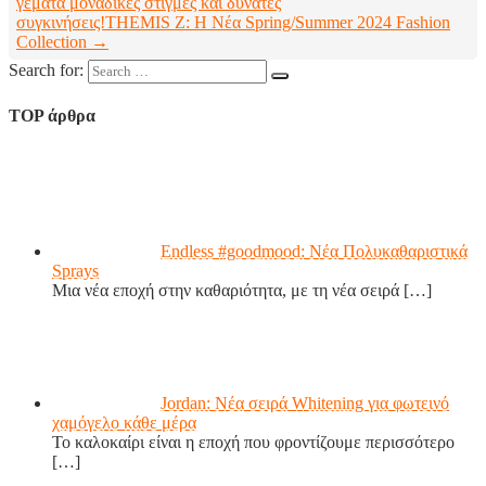
γεμάτα μοναδικές στιγμές και δυνατές
συγκινήσεις!
THEMIS Z: Η Νέα Spring/Summer 2024 Fashion
Collection →
Search for:
TOP άρθρα
Endless #goodmood: Νέα Πολυκαθαριστικά
Sprays
Μια νέα εποχή στην καθαριότητα, με τη νέα σειρά
[…]
Jordan: Νέα σειρά Whitening για φωτεινό
χαμόγελο κάθε μέρα
Το καλοκαίρι είναι η εποχή που φροντίζουμε περισσότερο
[…]