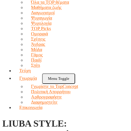
Όλα τα TOP θέματα
Μαθήματα ζωής
Διαγωνισμοί
Ψυχαγωγία
Ψυχολογία
TOP Picks
Ομορφιά
Σχέσεις
Άνδρας
Μόδα
Γάμος
Παιδί
Σπίτι
Τεύχη
Γνωριμία
Menu Toggle
Γνωρίστε το TopConcept
Πολιτική Απορρήτου
Αρθρογραφήστε
Διαφημιστείτε
Επικοινωνία
LIUBA STYLE: