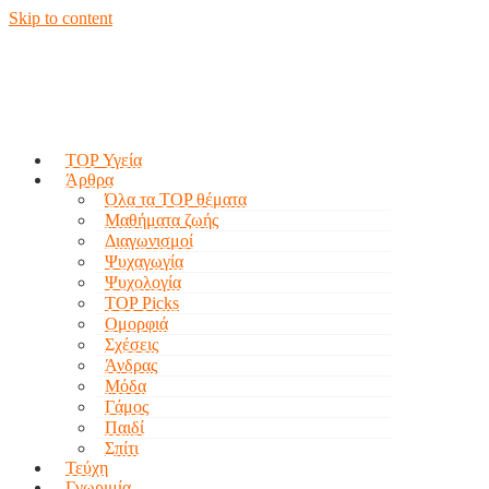
Skip to content
TOP Υγεία
Άρθρα
Όλα τα TOP θέματα
Μαθήματα ζωής
Διαγωνισμοί
Ψυχαγωγία
Ψυχολογία
TOP Picks
Ομορφιά
Σχέσεις
Άνδρας
Μόδα
Γάμος
Παιδί
Σπίτι
Τεύχη
Γνωριμία