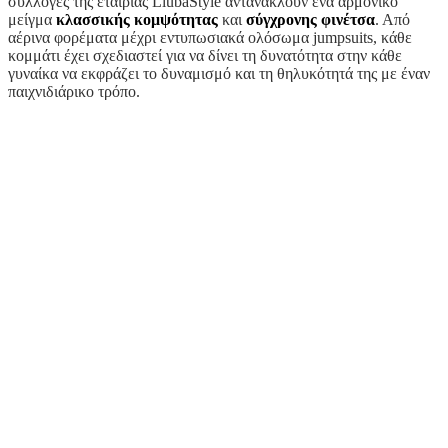
συλλογές της εταιρίας LiubaStyle αντανακλούν ένα αρμονικό
μείγμα
κλασσικής κομψότητας
και
σύγχρονης φινέτσα
. Από
αέρινα φορέματα μέχρι εντυπωσιακά ολόσωμα jumpsuits, κάθε
κομμάτι έχει σχεδιαστεί για να δίνει τη δυνατότητα στην κάθε
γυναίκα να εκφράζει το δυναμισμό και τη θηλυκότητά της με έναν
παιχνιδιάρικο τρόπο.