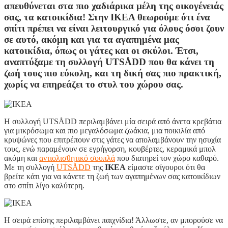
απευθύνεται στα πιο χαδιάρικα μέλη της οικογένειάς
σας, τα κατοικίδια! Στην ΙΚΕΑ θεωρούμε ότι ένα
σπίτι πρέπει να είναι λειτουργικό για όλους όσοι ζουν
σε αυτό, ακόμη και για τα αγαπημένα μας
κατοικίδια, όπως οι γάτες και οι σκύλοι. Έτσι,
αναπτύξαμε τη συλλογή UTSÅDD που θα κάνει τη
ζωή τους πιο εύκολη, και τη δική σας πιο πρακτική,
χωρίς να επηρεάζει το στυλ του χώρου σας.
Η συλλογή UTSÅDD περιλαμβάνει μία σειρά από άνετα κρεβάτια
για μικρόσωμα και πιο μεγαλόσωμα ζωάκια, μια ποικιλία από
κρυψώνες που επιτρέπουν στις γάτες να απολαμβάνουν την ησυχία
τους, ενώ παραμένουν σε εγρήγορση, κουβέρτες, κεραμικά μπολ
ακόμη και
αντιολισθητικό σουπλά
που διατηρεί τον χώρο καθαρό.
Με τη συλλογή
UTSÅDD
της
ΙΚΕΑ
είμαστε σίγουροι ότι θα
βρείτε κάτι για να κάνετε τη ζωή των αγαπημένων σας κατοικίδιων
στο σπίτι λίγο καλύτερη.
Η σειρά επίσης περιλαμβάνει παιχνίδια! Άλλωστε, αν μπορούσε να