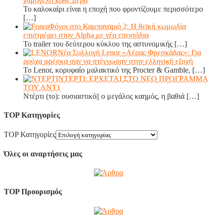
χαμόγελο κάθε μέρα
Το καλοκαίρι είναι η εποχή που φροντίζουμε περισσότερο
[…]
Φόνοι στο Καμπαναριό 2: Η θεϊκή κωμωδία
επιστρέφει στον Alpha με νέα επεισόδια
Το trailer του δεύτερου κύκλου της αστυνομικής
[…]
Νέα Συλλογή Lenor «Αέρας Φρεσκάδας»: Για
ρούχα φρέσκα σαν να στέγνωσαν στην ελληνική εξοχή
Το Lenor, κορυφαίο μαλακτικό της Procter & Gamble,
[…]
ΝΤΕΡΤΙ: ΕΡΧΕΤΑΙ ΣΤΟ ΝΕΟ ΠΡΟΓΡΑΜΜΑ
ΤΟΥ ΑΝΤ1
Ντέρτι (το): ουσιαστικό|| ο μεγάλος καημός, η βαθιά
[…]
TOP Κατηγορίες
TOP Κατηγορίες
Όλες οι αναρτήσεις μας
TOP Προορισμός