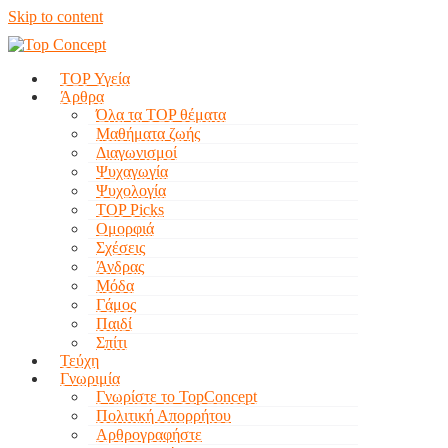
Skip to content
TOP Υγεία
Άρθρα
Όλα τα TOP θέματα
Μαθήματα ζωής
Διαγωνισμοί
Ψυχαγωγία
Ψυχολογία
TOP Picks
Ομορφιά
Σχέσεις
Άνδρας
Μόδα
Γάμος
Παιδί
Σπίτι
Τεύχη
Γνωριμία
Γνωρίστε το TopConcept
Πολιτική Απορρήτου
Αρθρογραφήστε