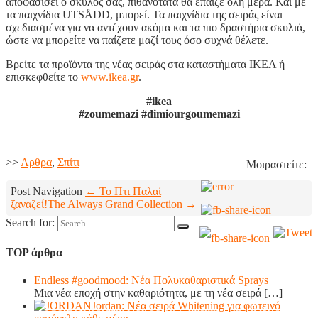
αποφασίσει ο σκύλος σας, πιθανότατα θα έπαιζε όλη μέρα. Και με
τα παιχνίδια UTSÅDD, μπορεί. Τα παιχνίδια της σειράς είναι
σχεδιασμένα για να αντέχουν ακόμα και τα πιο δραστήρια σκυλιά,
ώστε να μπορείτε να παίζετε μαζί τους όσο συχνά θέλετε.
Βρείτε τα προϊόντα της νέας σειράς στα καταστήματα IKEA ή
επισκεφθείτε το
www.ikea.gr
.
#ikea
#zoumemazi #dimiourgoumemazi
>>
Aρθρα
,
Σπίτι
Μοιραστείτε:
Post Navigation
← Το Πτι Παλαί
ξαναζεί!
The Always Grand Collection →
Search for:
TOP άρθρα
Endless #goodmood: Νέα Πολυκαθαριστικά Sprays
Μια νέα εποχή στην καθαριότητα, με τη νέα σειρά
[…]
Jordan: Νέα σειρά Whitening για φωτεινό