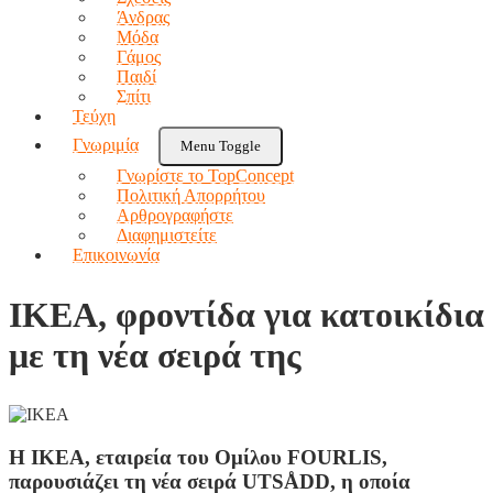
Άνδρας
Μόδα
Γάμος
Παιδί
Σπίτι
Τεύχη
Γνωριμία
Menu Toggle
Γνωρίστε το TopConcept
Πολιτική Απορρήτου
Αρθρογραφήστε
Διαφημιστείτε
Επικοινωνία
ΙΚΕΑ, φροντίδα για κατοικίδια
με τη νέα σειρά της
Η ΙΚΕΑ, εταιρεία του Ομίλου FOURLIS,
παρουσιάζει τη νέα σειρά UTSÅDD, η οποία