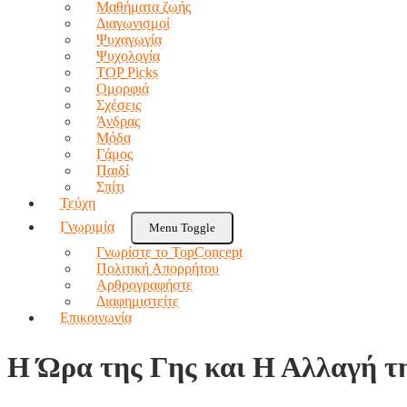
Μαθήματα ζωής
Διαγωνισμοί
Ψυχαγωγία
Ψυχολογία
TOP Picks
Ομορφιά
Σχέσεις
Άνδρας
Μόδα
Γάμος
Παιδί
Σπίτι
Τεύχη
Γνωριμία
Menu Toggle
Γνωρίστε το TopConcept
Πολιτική Απορρήτου
Αρθρογραφήστε
Διαφημιστείτε
Επικοινωνία
Η Ώρα της Γης και Η Αλλαγή τ