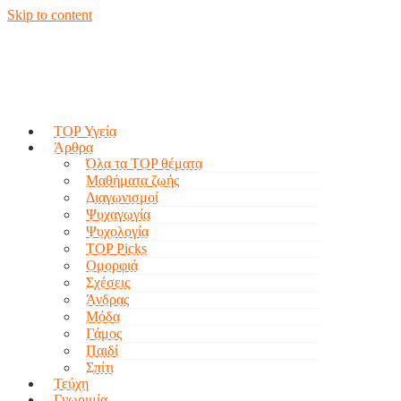
Skip to content
TOP Υγεία
Άρθρα
Όλα τα TOP θέματα
Μαθήματα ζωής
Διαγωνισμοί
Ψυχαγωγία
Ψυχολογία
TOP Picks
Ομορφιά
Σχέσεις
Άνδρας
Μόδα
Γάμος
Παιδί
Σπίτι
Τεύχη
Γνωριμία