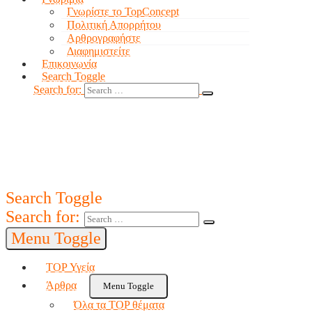
Γνωρίστε το TopConcept
Πολιτική Απορρήτου
Αρθρογραφήστε
Διαφημιστείτε
Επικοινωνία
Search Toggle
Search for:
Search Toggle
Search for:
Menu Toggle
TOP Υγεία
Άρθρα
Menu Toggle
Όλα τα TOP θέματα