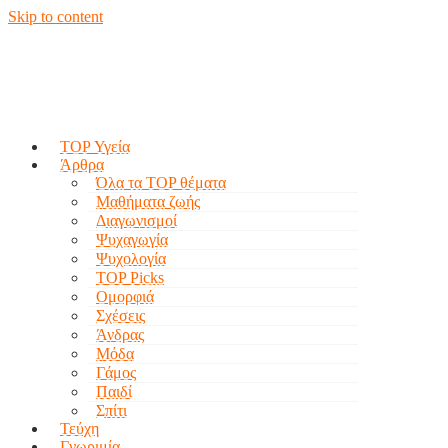
Skip to content
TOP Υγεία
Άρθρα
Όλα τα TOP θέματα
Μαθήματα ζωής
Διαγωνισμοί
Ψυχαγωγία
Ψυχολογία
TOP Picks
Ομορφιά
Σχέσεις
Άνδρας
Μόδα
Γάμος
Παιδί
Σπίτι
Τεύχη
Γνωριμία