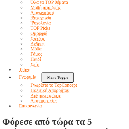
Όλα τα TOP θέματα
Μαθήματα ζωής
Διαγωνισμοί
Ψυχαγωγία
Ψυχολογία
TOP Picks
Ομορφιά
Σχέσεις
Άνδρας
Μόδα
Γάμος
Παιδί
Σπίτι
Τεύχη
Γνωριμία
Menu Toggle
Γνωρίστε το TopConcept
Πολιτική Απορρήτου
Αρθρογραφήστε
Διαφημιστείτε
Επικοινωνία
Φόρεσε από τώρα τα 5