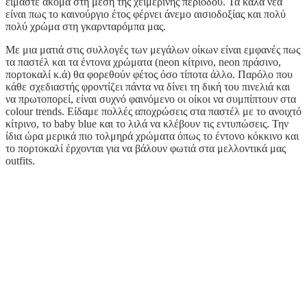
είμαστε ακόμα στη μέση της χειμερινής περιόδου. Τα καλά νέα
είναι πως το καινούργιο έτος φέρνει άνεμο αισιοδοξίας και πολύ
πολύ χρώμα στη γκαρνταρόμπα μας.
Με μια ματιά στις συλλογές των μεγάλων οίκων είναι εμφανές πως
τα παστέλ και τα έντονα χρώματα (neon κίτρινο, neon πράσινο,
πορτοκαλί κ.ά) θα φορεθούν φέτος όσο τίποτα άλλο. Παρόλο που
κάθε σχεδιαστής φροντίζει πάντα να δίνει τη δική του πινελιά και
να πρωτοπορεί, είναι συχνό φαινόμενο οι οίκοι να συμπίπτουν στα
colour trends. Είδαμε πολλές αποχρώσεις στα παστέλ με το ανοιχτό
κίτρινο, το baby blue και το λιλά να κλέβουν τις εντυπώσεις. Την
ίδια ώρα μερικά πιο τολμηρά χρώματα όπως το έντονο κόκκινο και
το πορτοκαλί έρχονται για να βάλουν φωτιά στα μελλοντικά μας
outfits.