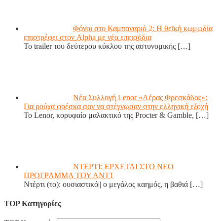
Φόνοι στο Καμπαναριό 2: Η θεϊκή κωμωδία
επιστρέφει στον Alpha με νέα επεισόδια
Το trailer του δεύτερου κύκλου της αστυνομικής
[…]
Νέα Συλλογή Lenor «Αέρας Φρεσκάδας»:
Για ρούχα φρέσκα σαν να στέγνωσαν στην ελληνική εξοχή
Το Lenor, κορυφαίο μαλακτικό της Procter & Gamble,
[…]
ΝΤΕΡΤΙ: ΕΡΧΕΤΑΙ ΣΤΟ ΝΕΟ
ΠΡΟΓΡΑΜΜΑ ΤΟΥ ΑΝΤ1
Ντέρτι (το): ουσιαστικό|| ο μεγάλος καημός, η βαθιά
[…]
TOP Κατηγορίες