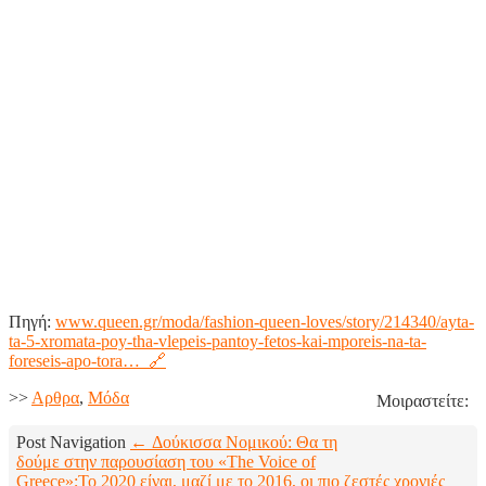
Πηγή:
www.queen.gr/moda/fashion-queen-loves/story/214340/ayta-
ta-5-xromata-poy-tha-vlepeis-pantoy-fetos-kai-mporeis-na-ta-
foreseis-apo-tora… 🔗
>>
Aρθρα
,
Μόδα
Μοιραστείτε:
Post Navigation
← Δούκισσα Νομικού: Θα τη
δούμε στην παρουσίαση του «The Voice of
Greece»;
Το 2020 είναι, μαζί με το 2016, οι πιο ζεστές χρονιές