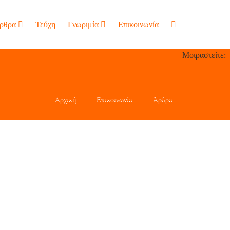
ρθρα
Τεύχη
Γνωριμία
Επικοινωνία
Μοιραστείτε:
Αρχική
Επικοινωνία
Άρθρα