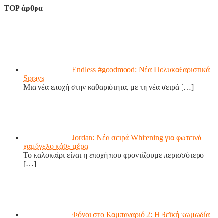
TOP άρθρα
Endless #goodmood: Νέα Πολυκαθαριστικά
Sprays
Μια νέα εποχή στην καθαριότητα, με τη νέα σειρά
[…]
Jordan: Νέα σειρά Whitening για φωτεινό
χαμόγελο κάθε μέρα
Το καλοκαίρι είναι η εποχή που φροντίζουμε περισσότερο
[…]
Φόνοι στο Καμπαναριό 2: Η θεϊκή κωμωδία