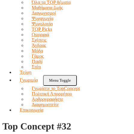
Όλα τα TOP θέματα
Μαθήματα ζωής
Διαγωνισμοί
Ψυχαγωγία
Ψυχολογία
TOP Picks
Ομορφιά
Σχέσεις
Άνδρας
Μόδα
Γάμος
Παιδί
Σπίτι
Τεύχη
Γνωριμία
Menu Toggle
Γνωρίστε το TopConcept
Πολιτική Απορρήτου
Αρθρογραφήστε
Διαφημιστείτε
Επικοινωνία
Top Concept #32