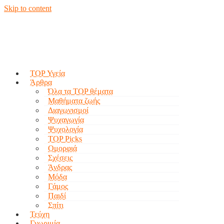
Skip to content
TOP Υγεία
Άρθρα
Όλα τα TOP θέματα
Μαθήματα ζωής
Διαγωνισμοί
Ψυχαγωγία
Ψυχολογία
TOP Picks
Ομορφιά
Σχέσεις
Άνδρας
Μόδα
Γάμος
Παιδί
Σπίτι
Τεύχη
Γνωριμία