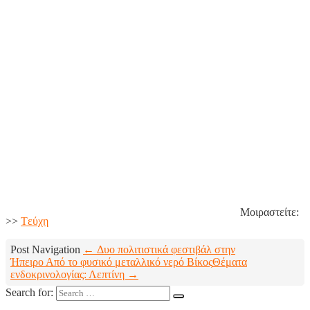
Μοιραστείτε:
>>
Tεύχη
Post Navigation
← Δυο πολιτιστικά φεστιβάλ στην
Ήπειρο Από το φυσικό μεταλλικό νερό Βίκος
Θέματα
ενδοκρινολογίας: Λεπτίνη →
Search for: