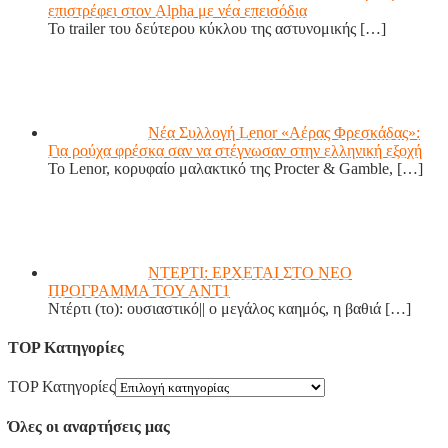
επιστρέφει στον Alpha με νέα επεισόδια
Το trailer του δεύτερου κύκλου της αστυνομικής
[…]
Νέα Συλλογή Lenor «Αέρας Φρεσκάδας»:
Για ρούχα φρέσκα σαν να στέγνωσαν στην ελληνική εξοχή
Το Lenor, κορυφαίο μαλακτικό της Procter & Gamble,
[…]
ΝΤΕΡΤΙ: ΕΡΧΕΤΑΙ ΣΤΟ ΝΕΟ
ΠΡΟΓΡΑΜΜΑ ΤΟΥ ΑΝΤ1
Ντέρτι (το): ουσιαστικό|| ο μεγάλος καημός, η βαθιά
[…]
TOP Κατηγορίες
TOP Κατηγορίες
Όλες οι αναρτήσεις μας